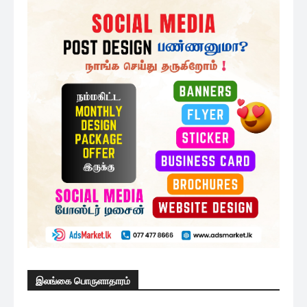
வவுனியாவில் இடம்பெற்ற தேசியமக்கள்
சக்தியின் பிரச்சாரக்கூட்டம்
1 மணத்தியாலம் ago
இலங்கை வரலாற்றில் முதல் முறையாக
வித்தியாசமான வேட்பாளர்ளுடன்
ஜனாதிபதி...
2 மணத்தியாலங்கள் ago
மேலும் ஏற்றுக
முக்கிய செய்திகளை நொடிப்பொழுதில் எங்கள் செய்தி