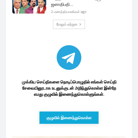
முக்கிய செய்திகளை நொடிப்பொழுதில் எங்கள் செய்தி
சேவையினூடாக உடனுக்குடன் அறிந்துகொள்ள இன்றே
எமது குழுவில் இணைந்துகொள்ளுங்கள்.
குழுவில் இணைந்துகொள்ள
இலங்கை அரசியல்
மட்டக்களப்பில் அமைதியான முறையில்
நடைபெற்று வரும் தபால் மூல...
5 minutes ago
அத்துமீறி இலங்கை கடற்பரப்பிற்குள்
நுழையும் இந்திய கடற்றொழில்
படகுகளின்...
55 minutes ago