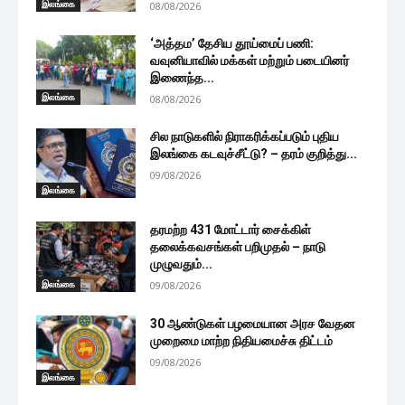
இலங்கை
08/08/2026
‘அத்தம’ தேசிய தூய்மைப் பணி:
வவுனியாவில் மக்கள் மற்றும் படையினர்
இணைந்த...
இலங்கை
08/08/2026
சில நாடுகளில் நிராகரிக்கப்படும் புதிய
இலங்கை கடவுச்சீட்டு? – தரம் குறித்து...
09/08/2026
இலங்கை
தரமற்ற 431 மோட்டார் சைக்கிள்
தலைக்கவசங்கள் பறிமுதல் – நாடு
முழுவதும்...
இலங்கை
09/08/2026
30 ஆண்டுகள் பழமையான அரச வேதன
முறைமை மாற்ற நிதியமைச்சு திட்டம்
09/08/2026
இலங்கை