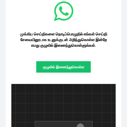
மத்திய மலைநாட்டில் நுவரெலியா
மாவட்டத்தில் கனமழை
08/08/2026
இலங்கை
தம்பலகாமத்தில் கிளீன் சிறீலங்கா
“அத்தம” தேசிய தூய்மை தின நிகழ்வு
08/08/2026
இலங்கை
முக்கிய செய்திகளை நொடிப்பொழுதில் எங்கள்
செய்தி சேவையினூடாக உடனுக்குடன்
அறிந்துகொள்ள இன்றே எமது குழுவில்
இணைந்துகொள்ளுங்கள்.
குழுவில் இணைந்துகொள்ள