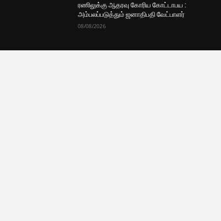
குழுவில் இணைந்துகொள்ள
புதியவை
தனது முதல் படத்திற்கு கதாநாயகியை தேர்வு
செய்த ஜேசன் சஞ்சய்… யாரு தெரியுமா?
08/08/2026
மட்டக்களப்பில் அமைதியான முறையில்
நடைபெற்று வரும் தபால் மூல வாக்களிப்புகள்
08/08/2026