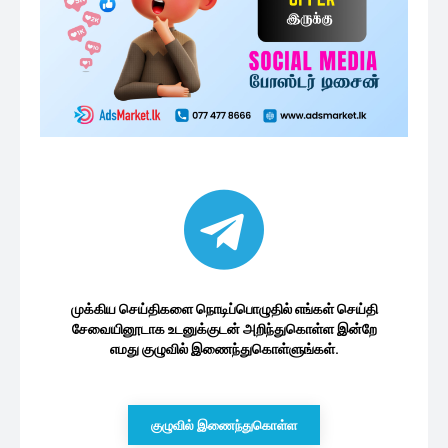
அத்துமீறி இலங்கை கடற்பரப்பிற்குள்
நுழையும் இந்திய கடற்றொழில்
படகுகளின்...
55 minutes ago
வவுனியாவில் இடம்பெற்ற தேசியமக்கள்
சக்தியின் பிரச்சாரக்கூட்டம்
1 மணத்தியாலம் ago
இலங்கை வரலாற்றில் முதல் முறையாக
வித்தியாசமான வேட்பாளர்ளுடன்
ஜனாதிபதி...
2 மணத்தியாலங்கள் ago
மேலும் ஏற்றுக