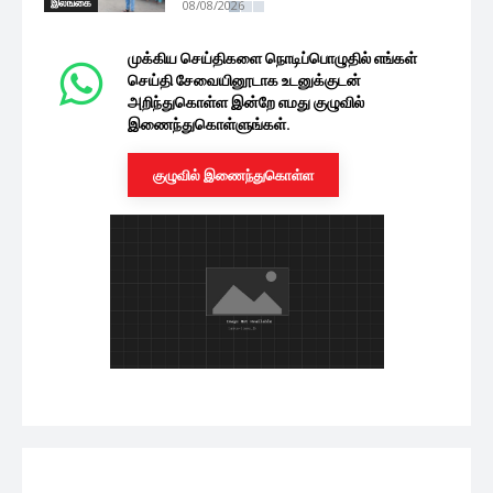
இலங்கை
08/08/2026
ஆபத்தான கடற்பரப்புகளுக்குள் நுழைய
வேண்டாம்: மீனவர்களுக்கு கடற்றொழில்
அமைச்சு அவசர அறிவுறுத்தல்!
இலங்கை
08/08/2026
ஊர்காவற்றுறை பொலிஸாரின் துப்பாக்கிச்
சூட்டில் சிறுவன் பலியான விவகாரம்:
நீதிமன்றத்தின் அதிரடி...
இலங்கை
08/08/2026
பொருளாதாரத்தில் சாதகமான மாற்றம்:
இலங்கையின் உத்தியோகபூர்வ கையிருப்பு
மேலும் உயர்வு!
இலங்கை
08/08/2026
திஸ்ஸ விகாரை வீதி விவகாரம்: யாழில்
குழப்பம் விளைவிக்க தெற்கிலிருந்து
குழுவொன்று...
இலங்கை
08/08/2026