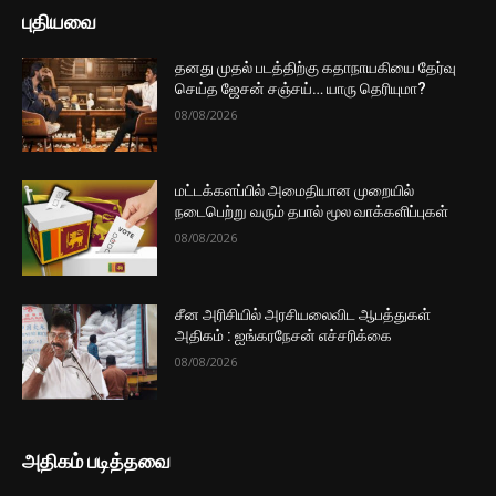
சர்வதேச நாணய நிதியத் திட்டத்திலிருந்து
வெளியேறுவோம் : பிமல்...
4 மணத்தியாலங்கள் ago
மேலும் ஏற்றுக
முக்கிய செய்திகளை நொடிப்பொழுதில் எங்கள் செய்தி
சேவையினூடாக உடனுக்குடன் அறிந்துகொள்ள இன்றே
எமது குழுவில் இணைந்துகொள்ளுங்கள்.