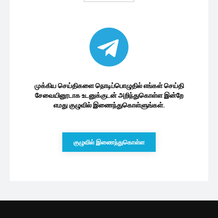
இலங்கை பொருளாதாரம்
இலங்கைக்கு கிடைத்துள்ள 350 மில்லியன்
அமெரிக்க டொலர்!
25 minutes ago
27 வருடங்களாக அதேநிலையில்
இலங்கையின் பொருளாதார தரம்.. உலக...
1 மணத்தியாலம் ago
மதுவரித் திணைக்களம் வெளியிட்டுள்ள
அறிவிப்பு
2 மணத்தியாலங்கள் ago