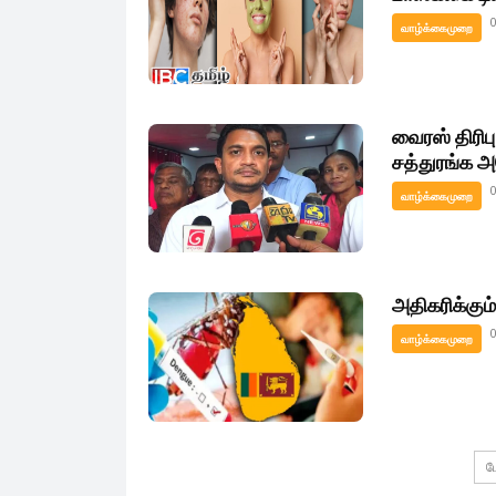
வாழ்க்கைமுறை
வைரஸ் திரிபு
சத்துரங்க அ
வாழ்க்கைமுறை
அதிகரிக்கும
வாழ்க்கைமுறை
ம