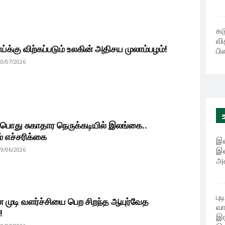
கட
வி
ய்க்கு விற்கப்படும் உலகின் அதிசய முலாம்பழம்!
பி
20/07/2026
ொது சுகாதார நெருக்கடியில் இலங்கை..
ம் எச்சரிக்கை
இஸ
19/06/2026
இஸ
அழ
பு
 முடி வளர்ச்சியை பெற சிறந்த ஆயுர்வேத
வா
!
இர