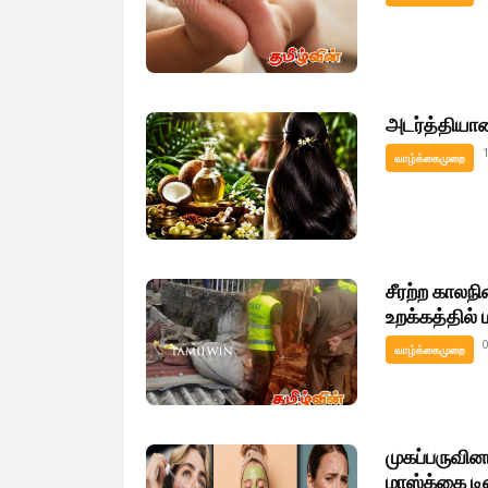
அடர்த்தியா
வாழ்க்கைமுறை
சீரற்ற காலந
உறக்கத்தில்
வாழ்க்கைமுறை
முகப்பருவினா
மாஸ்க்கை ட