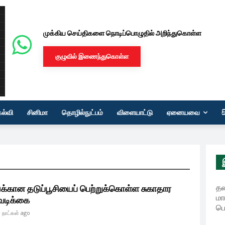
முக்கிய செய்திகளை நொடிப்பொழுதில் அறிந்துகொள்ள
குழுவில் இணைந்துகொள்ள
கல்வி
சினிமா
தொழில்நுட்பம்
விளையாட்டு
ஏனையவை
தல
க்கான தடுப்பூசியைப் பெற்றுக்கொள்ள சுகாதார
மா
வடிக்கை
பொ
 நாட்கள் ago