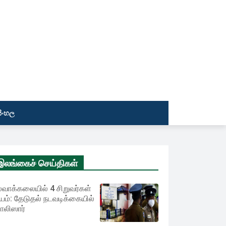
සිංහල
இலங்கைச் செய்திகள்
வாக்கலையில் 4 சிறுவர்கள்
யம்: தேடுதல் நடவடிக்கையில்
லிஸார்