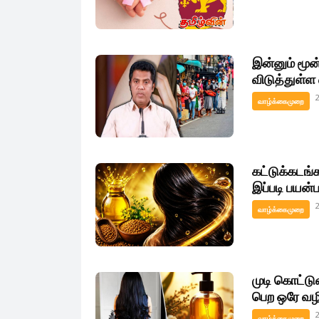
இன்னும் மூன்
விடுத்துள்ள
வாழ்க்கைமுறை
கட்டுக்கடங்
இப்படி பயன்
வாழ்க்கைமுறை
முடி கொட்டு
பெற ஒரே வழ
வாழ்க்கைமுறை