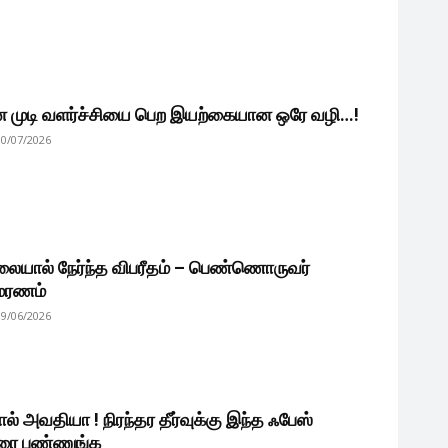
ன முடி வளர்ச்சியை பெற இயற்கையான ஒரே வழி…!
10/07/2026
ிலையால் நேர்ந்த விபரீதம் – பெண்ணொருவர்
 மரணம்
09/06/2026
ல் அவதியா ! நிரந்தர தீர்வுக்கு இந்த ஃபேஸ்
ிரை பண்ணுங்க