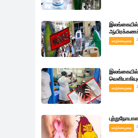
இலங்கையில்
ஆயிரக்கணக
வாழ்க்கைமுறை
இலங்கையில் 
வெளியாகியு
வாழ்க்கைமுறை
புற்றுநோயாள
வாழ்க்கைமுறை