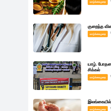
வாழ்க்கைமுறை
குறைந்த விலை
வாழ்க்கைமுறை
யாழ். போதன
சிக்கல்
வாழ்க்கைமுறை
இலங்கையில் க
வாழ்க்கைமுறை