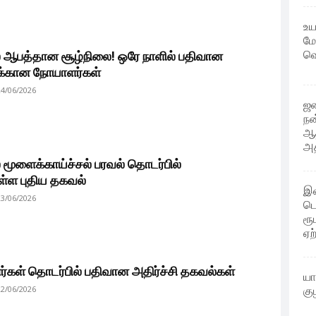
உய
மே
வெ
 ஆபத்தான சூழ்நிலை! ஒரே நாளில் பதிவான
்கான நோயாளர்கள்
24/06/2026
ஜன
நன
ஆத
அத
மூளைக்காய்ச்சல் பரவல் தொடர்பில்
ள்ள புதிய தகவல்
இவ
23/06/2026
டொ
ரூ
ஏற
ர்கள் தொடர்பில் பதிவான அதிர்ச்சி தகவல்கள்
யா
22/06/2026
கு