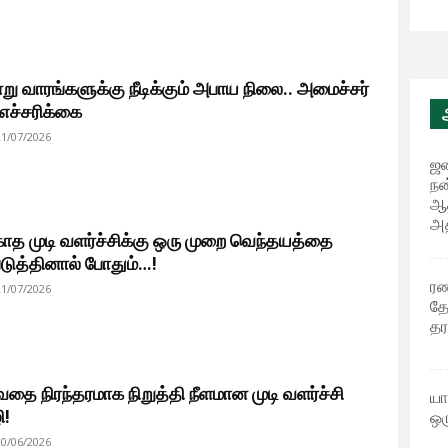
று வாரங்களுக்கு நீடிக்கும் அபாய நிலை.. அமைச்சர்
 எச்சரிக்கை
21/07/2026
ஜன
நன
ஆத
அத
காத முடி வளர்ச்சிக்கு ஒரு முறை வெந்தயத்தை
படுத்தினால் போதும்…!
ரண
21/07/2026
தே
தர
வதை நிரந்தரமாக நிறுத்தி நீளமான முடி வளர்ச்சி
யா
ி!
ஒர
20/06/2026