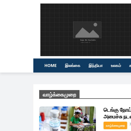
HOME
இலங்கை
இந்தியா
உலகம்
வாழ்க்கைமுறை
டெங்கு நோய்
அமைச்சு நட
3
வாழ்க்கைமுறை