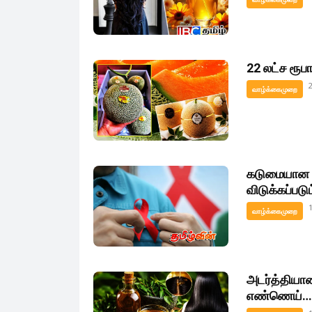
22 லட்ச ரூபா
வாழ்க்கைமுறை
கடுமையான ப
விடுக்கப்படு
வாழ்க்கைமுறை
அடர்த்தியான
எண்ணெய்…