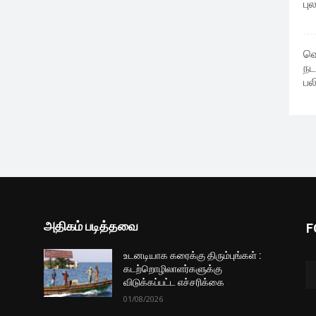
பு
வெ
நட
பல
அதிகம் படித்தவை
F
உடனடியாக கரைக்கு திரும்புங்கள் :
கடற்றொழிலாளர்களுக்கு
விடுக்கப்பட்ட எச்சரிக்கை
01/08/2026