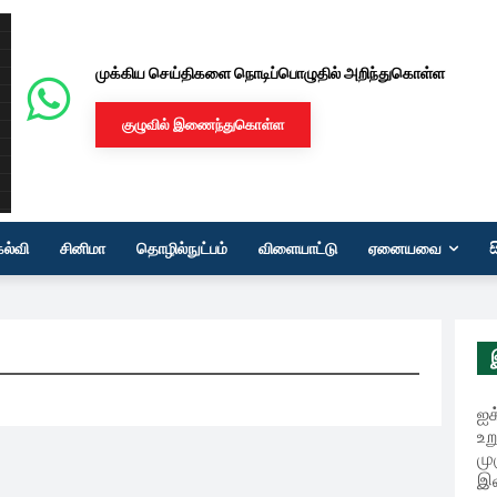
முக்கிய செய்திகளை நொடிப்பொழுதில் அறிந்துகொள்ள
குழுவில் இணைந்துகொள்ள
கல்வி
சினிமா
தொழில்நுட்பம்
விளையாட்டு
ஏனையவை
ஐக
உற
மு
இ