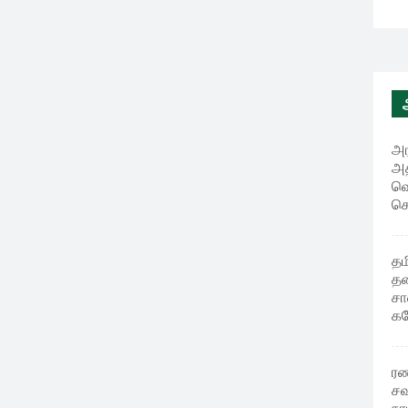
அர
அத
வெ
செ
தம
தன
சா
கஜ
ரண
சவ