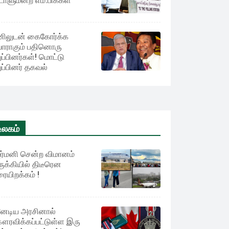
டாளுமன்ற எம்.பிக்கள்
ிலுடன் கைகோர்க்க
ாராகும் பதினொரு
ுப்பினர்கள்! மொட்டு
ுப்பினர் தகவல்
உலகம்
ர்மனி சென்ற விமானம்
ருக்கியில் திடீரென
ையிறக்கம் !
ேடிய அரசினால்
ரவிக்கப்பட்டுள்ள இரு