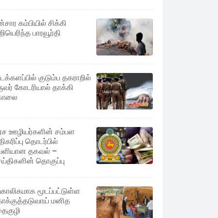
ன்சார கம்பியில் சிக்கி
்றியெரிந்த பாரவூர்தி
்டக்களப்பில் குடும்ப தகராறில்
ுவர் கோடரியால் தாக்கி
ொலை
ச ஊழியர்களின் சம்பள
ிகரிப்பு தொடர்பில்
ளியான தகவல் –
ய்திகளின் தொகுப்பு
்காலிகமாக மூடப்பட்டுள்ள
க்குத்தடுவாய் மனித
தைகுழி