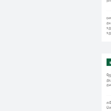
நா
ரண
தய
உற
உற
ஜே
து
தர
கன
கௌ