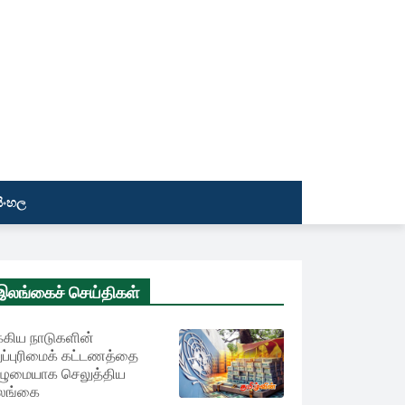
සිංහල
இலங்கைச் செய்திகள்
்கிய நாடுகளின்
ுப்புரிமைக் கட்டணத்தை
ழுமையாக செலுத்திய
லங்கை