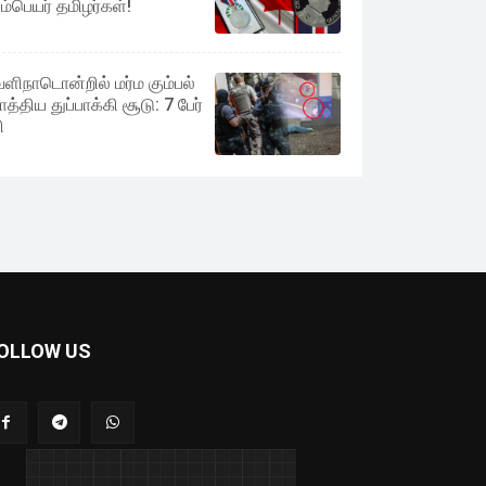
லம்பெயர் தமிழர்கள்!
ளிநாடொன்றில் மர்ம கும்பல்
ாத்திய துப்பாக்கி சூடு: 7 பேர்
ி
OLLOW US