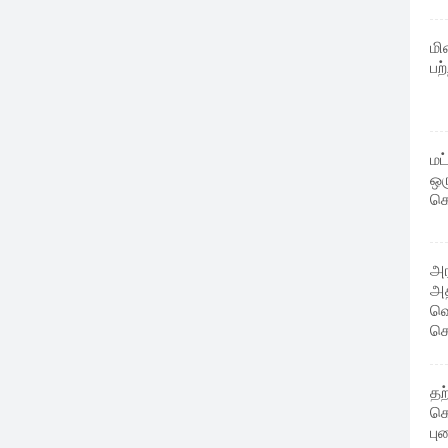
மி
பற
மட
ஒர
க
அர
அத
வெ
செ
தற
கொ
பு