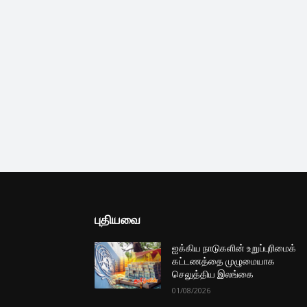
புதியவை
ஐக்கிய நாடுகளின் உறுப்புரிமைக்
கட்டணத்தை முழுமையாக
செலுத்திய இலங்கை
01/08/2026