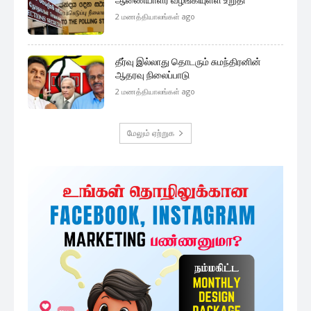
ஆணையாளர் வழங்கியுள்ள உறுதி
2 மணத்தியாலங்கள் ago
தீர்வு இல்லாது தொடரும் சுமந்திரனின்
ஆதரவு நிலைப்பாடு
2 மணத்தியாலங்கள் ago
மேலும் ஏற்றுக