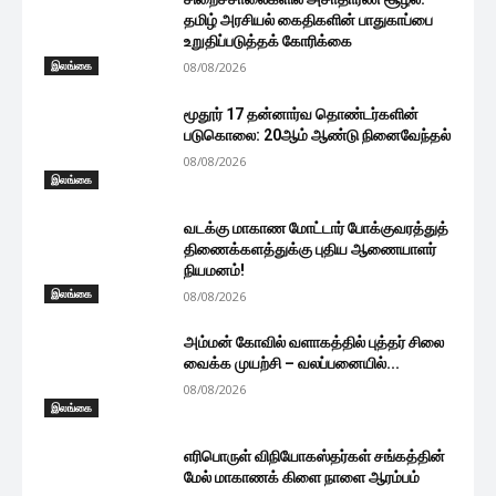
தமிழ் அரசியல் கைதிகளின் பாதுகாப்பை
உறுதிப்படுத்தக் கோரிக்கை
இலங்கை
08/08/2026
மூதூர் 17 தன்னார்வ தொண்டர்களின்
படுகொலை: 20ஆம் ஆண்டு நினைவேந்தல்
08/08/2026
இலங்கை
வடக்கு மாகாண மோட்டார் போக்குவரத்துத்
திணைக்களத்துக்கு புதிய ஆணையாளர்
நியமனம்!
இலங்கை
08/08/2026
அம்மன் கோவில் வளாகத்தில் புத்தர் சிலை
வைக்க முயற்சி – வலப்பனையில்...
08/08/2026
இலங்கை
எரிபொருள் விநியோகஸ்தர்கள் சங்கத்தின்
மேல் மாகாணக் கிளை நாளை ஆரம்பம்