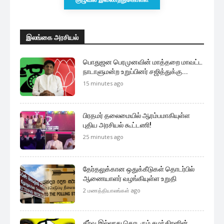
இலங்கை அரசியல்
பொதுஜன பெரமுனவின் மாத்தறை மாவட்ட
நாடாளுமன்ற உறுப்பினர் சஜித்துக்கு...
15 minutes ago
பிரதமர் தலைமையில் ஆரம்பமாகியுள்ள
புதிய அரசியல் கூட்டணி!
25 minutes ago
தேர்தலுக்கான ஒதுக்கீடுகள் தொடர்பில்
ஆணையாளர் வழங்கியுள்ள உறுதி
2 மணத்தியாலங்கள் ago
தீர்வு இல்லாது தொடரும் சுமந்திரனின்