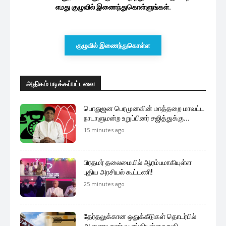
எமது குழுவில் இணைந்துகொள்ளுங்கள்.
குழுவில் இணைந்துகொள்ள
அதிகம் படிக்கப்பட்டவை
பொதுஜன பெரமுனவின் மாத்தறை மாவட்ட
நாடாளுமன்ற உறுப்பினர் சஜித்துக்கு...
15 minutes ago
பிரதமர் தலைமையில் ஆரம்பமாகியுள்ள
புதிய அரசியல் கூட்டணி!
25 minutes ago
தேர்தலுக்கான ஒதுக்கீடுகள் தொடர்பில்