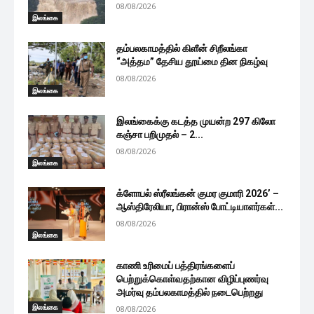
08/08/2026
இலங்கை
தம்பலகாமத்தில் கிளீன் சிறீலங்கா
“அத்தம” தேசிய தூய்மை தின நிகழ்வு
08/08/2026
இலங்கை
இலங்கைக்கு கடத்த முயன்ற 297 கிலோ
கஞ்சா பறிமுதல் – 2...
08/08/2026
இலங்கை
க்ளோபல் ஸ்ரீலங்கன் குமர குமாரி 2026’ –
ஆஸ்திரேலியா, பிரான்ஸ் போட்டியாளர்கள்...
08/08/2026
இலங்கை
காணி உரிமைப் பத்திரங்களைப்
பெற்றுக்கொள்வதற்கான விழிப்புணர்வு
அமர்வு தம்பலகாமத்தில் நடைபெற்றது
இலங்கை
08/08/2026