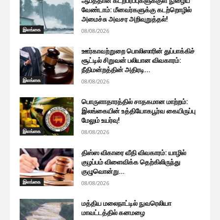
ஆபத்தான கடற்பரப்புகளுக்குள் நுழைய
வேண்டாம்: மீனவர்களுக்கு கடற்றொழில்
அமைச்சு அவசர அறிவுறுத்தல்!
இலங்கை
08/08/2026
ஊர்காவற்றுறை பொலிஸாரின் துப்பாக்கிச்
சூட்டில் சிறுவன் பலியான விவகாரம்:
நீதிமன்றத்தின் அதிரடி...
இலங்கை
08/08/2026
பொருளாதாரத்தில் சாதகமான மாற்றம்:
இலங்கையின் உத்தியோகபூர்வ கையிருப்பு
மேலும் உயர்வு!
இலங்கை
08/08/2026
திஸ்ஸ விகாரை வீதி விவகாரம்: யாழில்
குழப்பம் விளைவிக்க தெற்கிலிருந்து
குழுவொன்று...
இலங்கை
08/08/2026
மத்திய மலைநாட்டில் நுவரெலியா
மாவட்டத்தில் கனமழை