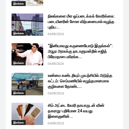
இலங்கை
நிலங்களை மீள ஒப்படைக்கக் கோரிக்கை:
படையினரின் சோள விற்பனையால் எழுந்த
புதிய...
இலங்கை
06/08/2026
“இனியாவது கருணையோடு இருங்கள்”:
அநுர அரசுக்கு நாடாளுமன்றில் சஜித்
பிரேமதாஸ பகிரங்க...
இலங்கை
06/08/2026
உண்மை கண்டறியும் முயற்சியில் அடுத்த
கட்டம்: செம்மணியில் எழுந்தமானமாக
குழிகளை தோண்ட...
இலங்கை
06/08/2026
சிம் அட்டை கோரி தாயாருடன் வீண்
தகராறு-பறிபோன 24 வயது
இளைஞனின்...
இலங்கை
06/08/2026