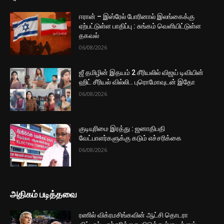
ஈரான் – இஸ்ரேல் போரினால் இலங்கைக்கு
ஏற்பட்டுள்ள பாதிப்பு : சுங்கம் வெளியிட்டுள்ள
தகவல்
06/08/2026
ஜீ தமிழின் இதயம் 2 சீரியலில் விஜய் டிவியின்
ஹிட் சீரியல் வில்லி.. புரொமோவுடன் இதோ
06/08/2026
குடியுரிமை இரத்து : ஜனாதிபதி
வேட்பாளர்களுக்கு கடும் எச்சரிக்கை
06/08/2026
அதிகம் படித்தவை
ரணில் விக்ரமசிங்கவின் ஆட்சி தொடரா