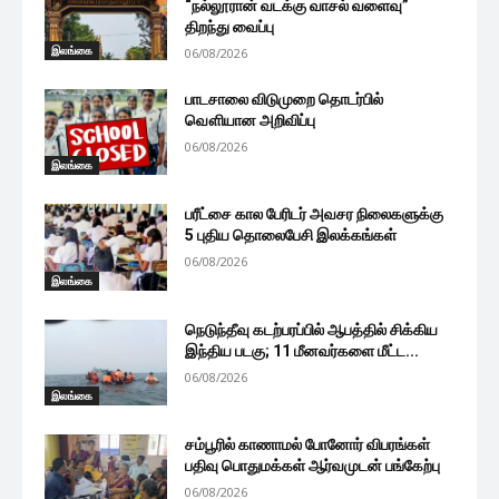
“நல்லூரான் வடக்கு வாசல் வளைவு”
திறந்து வைப்பு
இலங்கை
06/08/2026
பாடசாலை விடுமுறை தொடர்பில்
வௌியான அறிவிப்பு
06/08/2026
இலங்கை
பரீட்சை கால பேரிடர் அவசர நிலைகளுக்கு
5 புதிய தொலைபேசி இலக்கங்கள்
06/08/2026
இலங்கை
நெடுந்தீவு கடற்பரப்பில் ஆபத்தில் சிக்கிய
இந்திய படகு; 11 மீனவர்களை மீட்ட...
06/08/2026
இலங்கை
சம்பூரில் காணாமல் போனோர் விபரங்கள்
பதிவு பொதுமக்கள் ஆர்வமுடன் பங்கேற்பு
06/08/2026