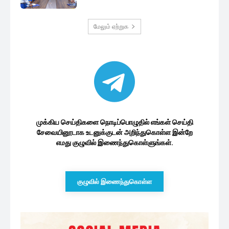
மேலும் ஏற்றுக
முக்கிய செய்திகளை நொடிப்பொழுதில் எங்கள் செய்தி
சேவையினூடாக உடனுக்குடன் அறிந்துகொள்ள இன்றே
எமது குழுவில் இணைந்துகொள்ளுங்கள்.
குழுவில் இணைந்துகொள்ள