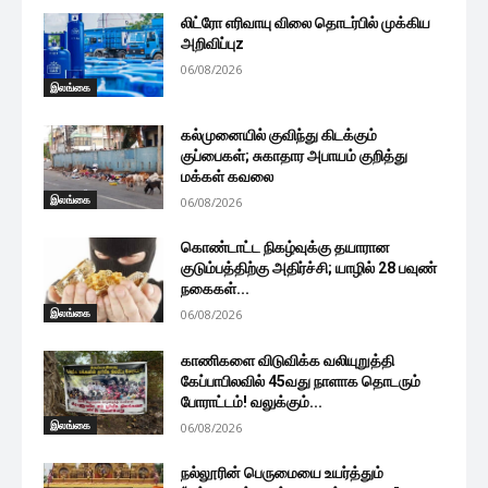
லிட்ரோ எரிவாயு விலை தொடர்பில் முக்கிய
அறிவிப்புz
06/08/2026
இலங்கை
கல்முனையில் குவிந்து கிடக்கும்
குப்பைகள்; சுகாதார அபாயம் குறித்து
மக்கள் கவலை
இலங்கை
06/08/2026
கொண்டாட்ட நிகழ்வுக்கு தயாரான
குடும்பத்திற்கு அதிர்ச்சி; யாழில் 28 பவுண்
நகைகள்...
இலங்கை
06/08/2026
காணிகளை விடுவிக்க வலியுறுத்தி
கேப்பாபிலவில் 45வது நாளாக தொடரும்
போராட்டம்! வலுக்கும்...
இலங்கை
06/08/2026
நல்லூரின் பெருமையை உயர்த்தும்