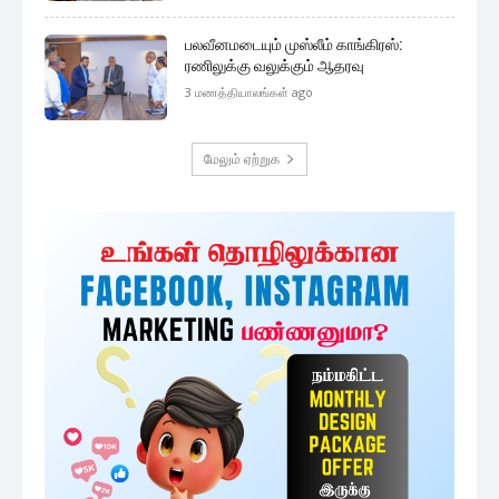
பலவீனமடையும் முஸ்லீம் காங்கிரஸ்:
ரணிலுக்கு வலுக்கும் ஆதரவு
3 மணத்தியாலங்கள் ago
மேலும் ஏற்றுக