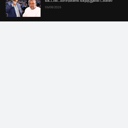
விட்டால்…எச்சரிக்கை விடுத்துள்ள டக்ளஸ்
06/08/2026
சட்டவிரோத மருந்து பொருட்களுடன்
கட்டுநாயக்க விமான நிலையத்தில் ஒருவர்
கைது !
06/08/2026
ஆப்பிள் நிறுவனத்தின் அதிரடி நடவடிக்கை –
வாடிக்கையாளர்களுக்கு அதிர்ச்சி தகவல்
06/08/2026
FOLLOW US