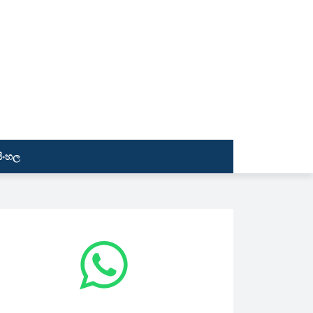
සිංහල