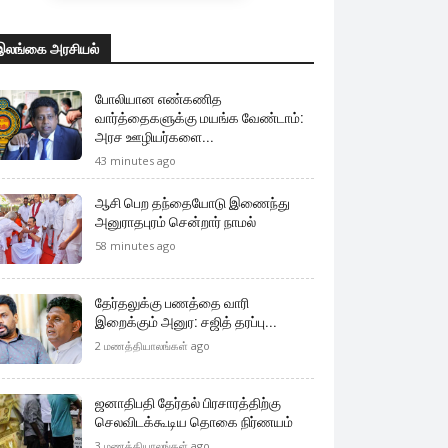
இலங்கை அரசியல்
போலியான எண்கணித
வார்த்தைகளுக்கு மயங்க வேண்டாம்:
அரச ஊழியர்களை...
43 minutes ago
ஆசி பெற தந்தையோடு இணைந்து
அனுராதபுரம் சென்றார் நாமல்
58 minutes ago
தேர்தலுக்கு பணத்தை வாரி
இறைக்கும் அனுர: சஜித் தரப்பு...
2 மணத்தியாலங்கள் ago
ஜனாதிபதி தேர்தல் பிரசாரத்திற்கு
செலவிடக்கூடிய தொகை நிர்ணயம்
3 மணத்தியாலங்கள் ago