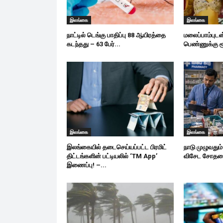
இலங்கை
இலங்கை
நாட்டில் டெங்கு பாதிப்பு 88 ஆயிரத்தை
மலைப்பாம்புட
கடந்தது – 63 பேர்...
பெண்ணுக்கு ர
இலங்கை
இலங்கை
இலங்கையில் தடைசெய்யப்பட்ட பிரமிட்
நாடு முழுவதும்
திட்டங்களின் பட்டியலில் ‘TM App’
விசேட சோதனை 
இணைப்பு! –...