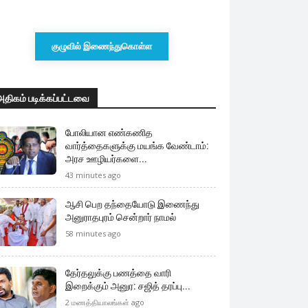
குழுவில் இணைந்துகொள்ள
அதிகம் படிக்கப்பட்டவை
போலியான எண்கணித
வார்த்தைகளுக்கு மயங்க வேண்டாம்:
அரச ஊழியர்களை...
43 minutes ago
ஆசி பெற தந்தையோடு இணைந்து
அனுராதபுரம் சென்றார் நாமல்
58 minutes ago
தேர்தலுக்கு பணத்தை வாரி
இறைக்கும் அனுர: சஜித் தரப்பு...
2 மணத்தியாலங்கள் ago