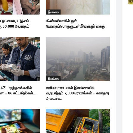
இலங்கை
ன் நடனமாடிய இளம்
கிண்ணியாவில் ஐஸ்
ூ.50,000 அபராதம்
போதைப்பொருளுடன் இளைஞர் கைது
இலங்கை
 471 மருந்தகங்களில்
வளி மாசடைவால் இலங்கையில்
– 86 சட்டமீறல்கள்...
வருடாந்தம் 7,000 மரணங்கள் – சுகாதார
அமைச்சு...