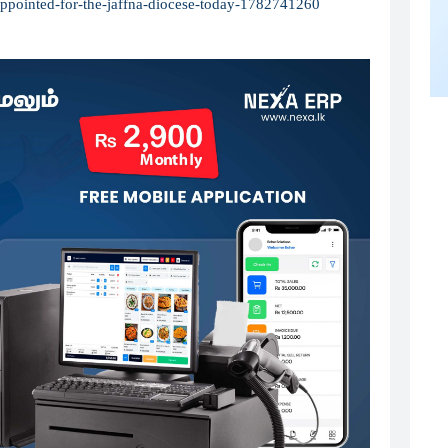
pointed-for-the-jaffna-diocese-today-1782741260