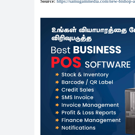
Source:
https://samugammedia.com/new-bishop-ap