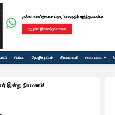
முக்கிய செய்திகளை நொடிப்பொழுதில் அறிந்துகொள்ள
குழுவில் இணைந்துகொள்ள
கல்வி
சினிமா
தொழில்நுட்பம்
விளையாட்டு
ஏனையவை
யர் இன்று நியமனம்!