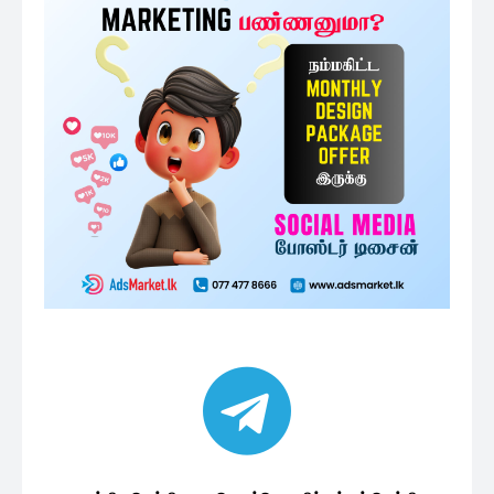
அதிகம் படிக்கப்பட்டவை
தேர்தல் முறைப்பாடுகள் தொடர்ந்து
அதிகரிப்பு – தேர்தல் ஆணைக்குழு...
11 minutes ago
அரச ஊழியர்களின் சம்பளத்தை
அதிகரிக்கும் தீவிர முயற்சியில் ரணில்...
41 minutes ago
அரச விதிகளுக்கு முரணான சந்திப்பு:
சர்ச்சையை ஏற்படுத்திய ஆளுநரின்...
2 மணத்தியாலங்கள் ago
தென்னிலங்கை அரசியல்
தலைமைகளுக்கு சிறீதரன் விடுத்துள்ள
பகிரங்க அறிவிப்பு
2 மணத்தியாலங்கள் ago