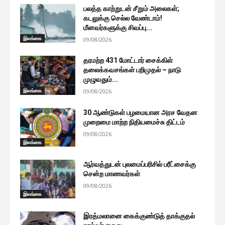
பலத்த காற்றுடன் சீறும் அலைகள்;
கடலுக்கு செல்ல வேண்டாம்!
மீனவர்களுக்கு சிவப்பு...
இலங்கை
09/08/2026
தரமற்ற 431 மோட்டார் சைக்கிள்
தலைக்கவசங்கள் பறிமுதல் – நாடு
முழுவதும்...
இலங்கை
09/08/2026
30 ஆண்டுகள் பழமையான அரச வேதன
முறைமை மாற்ற நிதியமைச்சு திட்டம்
09/08/2026
இலங்கை
ஆர்வத்துடன் புலமைப்பரிசில் பரீட்சைக்கு
சென்ற மாணவர்கள்
09/08/2026
இலங்கை
இரத்மலானை கைக்குண்டுத் தாக்குதல்