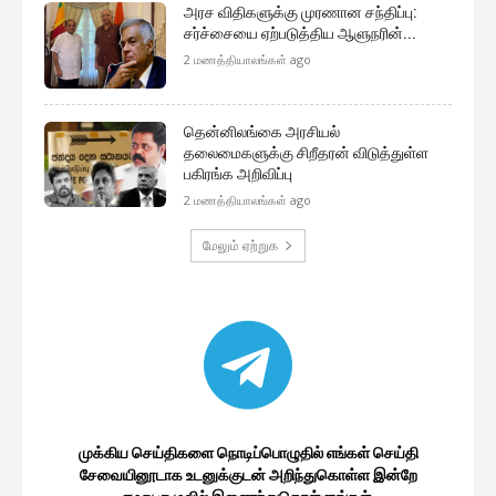
முக்கிய செய்திகளை நொடிப்பொழுதில் எங்கள் செய்தி
சேவையினூடாக உடனுக்குடன் அறிந்துகொள்ள இன்றே
எமது குழுவில் இணைந்துகொள்ளுங்கள்.
குழுவில் இணைந்துகொள்ள
இலங்கை அரசியல்
தேர்தல் முறைப்பாடுகள் தொடர்ந்து
அதிகரிப்பு – தேர்தல் ஆணைக்குழு...