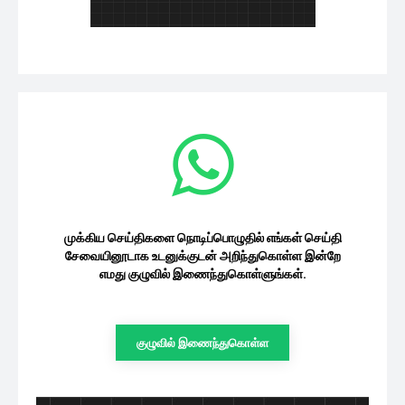
இலங்கை
08/08/2026
இலங்கையர்களின் பணத்தைச்
சூறையாடும் சர்வதேச இணையக் கும்பல்!
08/08/2026
இலங்கை
நாளை தரம் 5 புலமைப்பரிசில்
பரீட்சை:பரீட்சை திணைக்களத்தின் அவசர
வழிகாட்டல்கள்!
இலங்கை
08/08/2026
‘அத்தம’ தேசிய தூய்மைப் பணி:
வவுனியாவில் மக்கள் மற்றும் படையினர்
இணைந்த...
இலங்கை
08/08/2026
முக்கிய செய்திகளை நொடிப்பொழுதில் எங்கள்
செய்தி சேவையினூடாக உடனுக்குடன்
அறிந்துகொள்ள இன்றே எமது குழுவில்
இணைந்துகொள்ளுங்கள்.