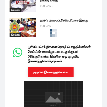
நால்வர் கைது
09/08/2026
இலங்கை
தரம் 5 புலமைப்பரிசில் பரீட்சை இன்று
09/08/2026
இலங்கை
“இந்திய நிதி முடக்கம்: வடக்கின்
அபிவிருத்தியும் பாதுகாப்பும் கேள்விக்குறி-
அஜித் பி. பெரேரா...
இலங்கை
08/08/2026
மத்திய கிழக்கில் சுமுக நிலை: கொழும்பு –
குவைத் விமான சேவைகள்...
08/08/2026
இலங்கை
மெகசின் சிறைச்சாலைக்குள்
போதைப்பொருள் வீச முயற்சி: இருவர்
கைது!