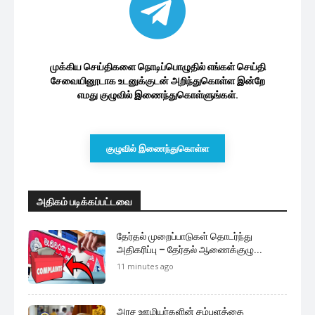
சேவையினூடாக உடனுக்குடன் அறிந்துகொள்ள இன்றே
எமது குழுவில் இணைந்துகொள்ளுங்கள்.
குழுவில் இணைந்துகொள்ள