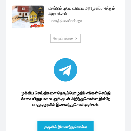
இலங்கை பொருளாதாரம்
வரி விதிப்பிற்கு பின்னர் வெளியான
வாகனங்களின் விலை நிலவரம்
36 seconds ago
சிக்கலுக்கு உள்ளாகும் டிஜிட்டல்