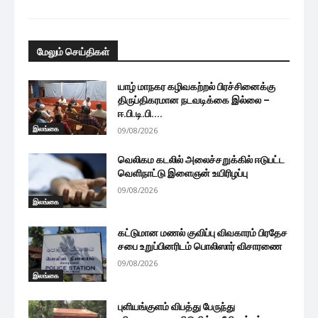
மேலும் செய்திகள்
யாழ் மாநகர கழிவகற்றல் பிரச்சினைக்கு
திருப்திகரமான நடவடிக்கை இல்லை –
ஈ.பி.டி.பி....
இலங்கை
09/08/2026
வெலிகம கடலில் அலைச்சறுக்கில் ஈடுபட்ட
வெளிநாட்டு இளைஞன் உயிரிழப்பு
09/08/2026
இலங்கை
கட்டுமான மணல் குவிப்பு விவகாரம் பிரதேச
சபை உறுப்பினரிடம் பொலிஸார் விசாரணை
09/08/2026
இலங்கை
புளியங்குளம் விபத்து பேருந்து