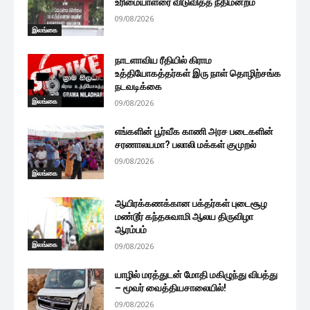
உரிமையாளரை விடுவித்த நீதிமன்றம்
09/08/2026
இலங்கை
நாடளாவிய ரீதியில் கிராம
உத்தியோகத்தர்கள் இரு நாள் தொழிற்சங்க
நடவடிக்கை
இலங்கை
09/08/2026
எங்களின் பூர்வீக காணி அரச படைகளின்
சரணாலயமா? பலாலி மக்கள் குமுறல்
09/08/2026
இலங்கை
ஆயிரக்கணக்கான பக்தர்கள் புடைசூழ
மண்டூர் கந்தசுவாமி ஆலய திருவிழா
ஆரம்பம்
இலங்கை
09/08/2026
யாழில் மரத்துடன் மோதி மகிழுந்து விபத்து
– மூவர் வைத்தியசாலையில்!
09/08/2026