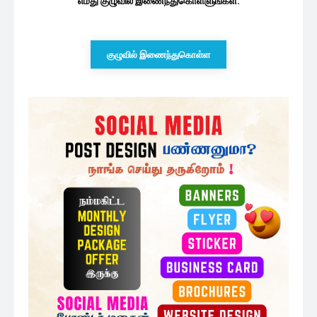
11 minutes ago
அரச ஊழியர்களின் சம்பளத்தை
அதிகரிக்கும் தீவிர முயற்சியில் ரணில்...
41 minutes ago
அரச விதிகளுக்கு முரணான சந்திப்பு:
சர்ச்சையை ஏற்படுத்திய ஆளுநரின்...
2 மணத்தியாலங்கள் ago
தென்னிலங்கை அரசியல்
தலைமைகளுக்கு சிறீதரன் விடுத்துள்ள
பகிரங்க அறிவிப்பு
2 மணத்தியாலங்கள் ago
மேலும் ஏற்றுக