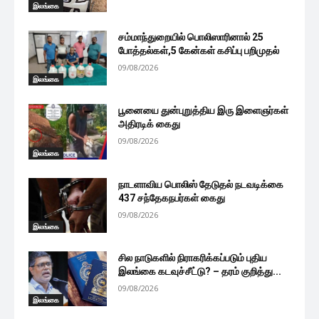
இலங்கை
சம்மாந்துறையில் பொலிஸாரினால் 25
போத்தல்கள்,5 கேன்கள் கசிப்பு பறிமுதல்
09/08/2026
இலங்கை
பூனையை துன்புறுத்திய இரு இளைஞர்கள்
அதிரடிக் கைது
09/08/2026
இலங்கை
நாடளாவிய பொலிஸ் தேடுதல் நடவடிக்கை
437 சந்தேகநபர்கள் கைது
09/08/2026
இலங்கை
சில நாடுகளில் நிராகரிக்கப்படும் புதிய
இலங்கை கடவுச்சீட்டு? – தரம் குறித்து...
09/08/2026
இலங்கை