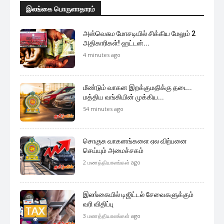
இலங்கை பொருளாதாரம்
அஸ்வெசும மோசடியில் சிக்கிய மேலும் 2
அதிகாரிகள்! ஹட்டன்...
4 minutes ago
மீண்டும் வாகன இறக்குமதிக்கு தடை..
மத்திய வங்கியின் முக்கிய...
54 minutes ago
சொகுசு வாகனங்களை ஏல விற்பனை
செய்யும் அமைச்சகம்
2 மணத்தியாலங்கள் ago
இலங்கையில் டிஜிட்டல் சேவைகளுக்கும்
வரி விதிப்பு
3 மணத்தியாலங்கள் ago