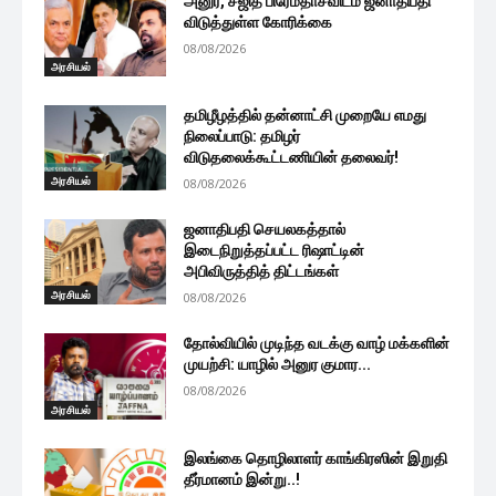
அனுர, சஜித் பிரேமதாசவிடம் ஜனாதிபதி
விடுத்துள்ள கோரிக்கை
08/08/2026
அரசியல்
தமிழீழத்தில் தன்னாட்சி முறையே எமது
நிலைப்பாடு: தமிழர்
விடுதலைக்கூட்டணியின் தலைவர்!
அரசியல்
08/08/2026
ஜனாதிபதி செயலகத்தால்
இடைநிறுத்தப்பட்ட ரிஷாட்டின்
அபிவிருத்தித் திட்டங்கள்
அரசியல்
08/08/2026
தோல்வியில் முடிந்த வடக்கு வாழ் மக்களின்
முயற்சி: யாழில் அனுர குமார...
08/08/2026
அரசியல்
இலங்கை தொழிலாளர் காங்கிரஸின் இறுதி
தீர்மானம் இன்று..!