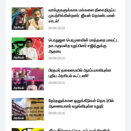
வாக்குகளுக்காக மக்களை திசைதிருப்ப
முயற்சிக்கின்றனர்: ஜீவன் தொண்டமான்
சாடல்!
அரசியல்
08/08/2026
பொதுஜன பெரமுனவின் மாத்தறை மாவட்ட
நாடாளுமன்ற உறுப்பினர் சஜித்துக்கு
ஆதரவு
அரசியல்
08/08/2026
பிரதமர் தலைமையில் ஆரம்பமாகியுள்ள
புதிய அரசியல் கூட்டணி!
08/08/2026
அரசியல்
தேர்தலுக்கான ஒதுக்கீடுகள் தொடர்பில்
ஆணையாளர் வழங்கியுள்ள உறுதி
08/08/2026
அரசியல்
தீர்வு இல்லாது தொடரும் சுமந்திரனின்