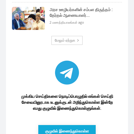
அரச ஊழியர்களின் சம்பள திருத்தம் :
தேர்தல் ஆணையாளர்...
2 மணத்தியாலங்கள் ago
மேலும் ஏற்றுக
முக்கிய செய்திகளை நொடிப்பொழுதில் எங்கள் செய்தி
சேவையினூடாக உடனுக்குடன் அறிந்துகொள்ள இன்றே
எமது குழுவில் இணைந்துகொள்ளுங்கள்.
குழுவில் இணைந்துகொள்ள