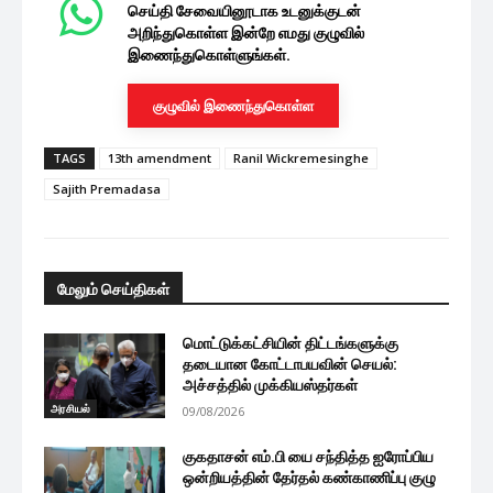
செய்தி சேவையினூடாக உடனுக்குடன்
அறிந்துகொள்ள இன்றே எமது குழுவில்
இணைந்துகொள்ளுங்கள்.
குழுவில் இணைந்துகொள்ள
TAGS
13th amendment
Ranil Wickremesinghe
Sajith Premadasa
மேலும் செய்திகள்
மொட்டுக்கட்சியின் திட்டங்களுக்கு
தடையான கோட்டாபயவின் செயல்:
அச்சத்தில் முக்கியஸ்தர்கள்
அரசியல்
09/08/2026
குகதாசன் எம்.பி யை சந்தித்த ஐரோப்பிய
ஒன்றியத்தின் தேர்தல் கண்காணிப்பு குழு