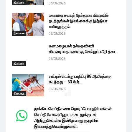
இலங்கை
06/08/2026
மாகாண சபைத் தேர்தலை விரைவில்
நடத்துங்கள் இலங்கைக்கு இந்தியா
வலியுறுத்தல்
இலங்கை
06/08/2026
கனமழையால் நல்லதண்ணி
சிவனடிபாதமலைக்கு செல்லும் வீதி தடை
06/08/2026
இலங்கை
நாட்டில் டெங்கு பாதிப்பு 88 ஆயிரத்தை
கடந்தது – 63 பேர்...
06/08/2026
இலங்கை
முக்கிய செய்திகளை நொடிப்பொழுதில் எங்கள்
செய்தி சேவையினூடாக உடனுக்குடன்
அறிந்துகொள்ள இன்றே எமது குழுவில்
இணைந்துகொள்ளுங்கள்.