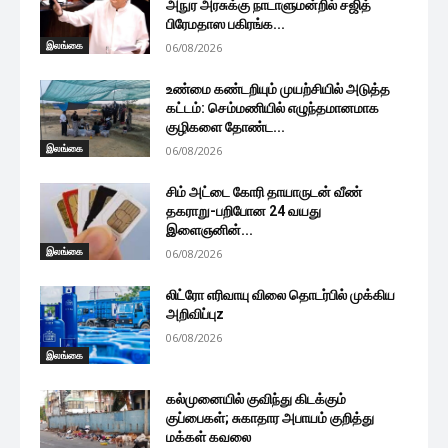
அநுர அரசுக்கு நாடாளுமன்றில் சஜித்
பிரேமதாஸ பகிரங்க...
இலங்கை
06/08/2026
உண்மை கண்டறியும் முயற்சியில் அடுத்த
கட்டம்: செம்மணியில் எழுந்தமானமாக
குழிகளை தோண்ட...
இலங்கை
06/08/2026
சிம் அட்டை கோரி தாயாருடன் வீண்
தகராறு-பறிபோன 24 வயது
இளைஞனின்...
இலங்கை
06/08/2026
லிட்ரோ எரிவாயு விலை தொடர்பில் முக்கிய
அறிவிப்புz
06/08/2026
இலங்கை
கல்முனையில் குவிந்து கிடக்கும்
குப்பைகள்; சுகாதார அபாயம் குறித்து
மக்கள் கவலை