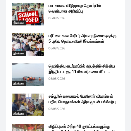
பாடசாலை விடுமுறை தொடர்பில்
வௌியான அறிவிப்பு
06/08/2026
இலங்கை
பரீட்சை கால பேரிடர் அவசர நிலைகளுக்கு
5 புதிய தொலைபேசி இலக்கங்கள்
06/08/2026
இலங்கை
நெடுந்தீவு கடற்பரப்பில் ஆபத்தில் சிக்கிய
இந்திய படகு; 11 மீனவர்களை மீட்ட...
06/08/2026
இலங்கை
சம்பூரில் காணாமல் போனோர் விபரங்கள்
பதிவு பொதுமக்கள் ஆர்வமுடன் பங்கேற்பு
06/08/2026
இலங்கை
விழிப்புலன் அற்ற 40 குடும்பங்களுக்கு