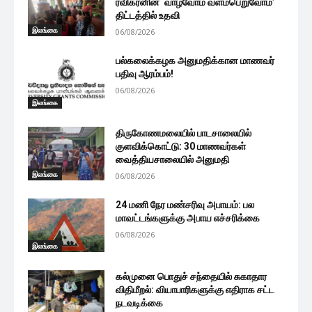
ரவிகரனின் ‘வாழ்வோம் வளம்பெறுவோம்’
திட்டத்தில் உதவி
இலங்கை
06/08/2026
பல்கலைக்கழக அனுமதிக்கான மாணவர்
பதிவு ஆரம்பம்!
06/08/2026
இலங்கை
திருகோணமலையில் பாடசாலையில்
குளவிக்கொட்டு: 30 மாணவர்கள்
வைத்தியசாலையில் அனுமதி
இலங்கை
06/08/2026
24 மணி நேர மண்சரிவு அபாயம்: பல
மாவட்டங்களுக்கு அபாய எச்சரிக்கை
06/08/2026
இலங்கை
கல்முனை பொதுச் சந்தையில் சுகாதார
விதிமீறல்: வியாபாரிகளுக்கு எதிராக சட்ட
நடவடிக்கை