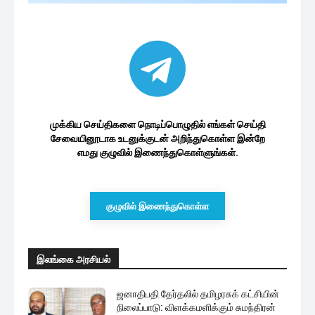
முக்கிய செய்திகளை நொடிப்பொழுதில் எங்கள் செய்தி
சேவையினூடாக உடனுக்குடன் அறிந்துகொள்ள இன்றே
எமது குழுவில் இணைந்துகொள்ளுங்கள்.
குழுவில் இணைந்துகொள்ள
இலங்கை அரசியல்
ஜனாதிபதி தேர்தலில் தமிழரசுக் கட்சியின்
நிலைப்பாடு: விளக்கமளிக்கும் சுமந்திரன்