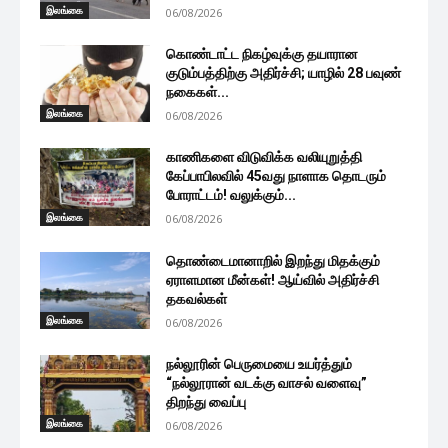
இலங்கை
06/08/2026
கொண்டாட்ட நிகழ்வுக்கு தயாரான
குடும்பத்திற்கு அதிர்ச்சி; யாழில் 28 பவுண்
நகைகள்...
இலங்கை
06/08/2026
காணிகளை விடுவிக்க வலியுறுத்தி
கேப்பாபிலவில் 45வது நாளாக தொடரும்
போராட்டம்! வலுக்கும்...
இலங்கை
06/08/2026
தொண்டைமானாறில் இறந்து மிதக்கும்
ஏராளமான மீன்கள்! ஆய்வில் அதிர்ச்சி
தகவல்கள்
இலங்கை
06/08/2026
நல்லூரின் பெருமையை உயர்த்தும்
“நல்லூரான் வடக்கு வாசல் வளைவு”
திறந்து வைப்பு
இலங்கை
06/08/2026