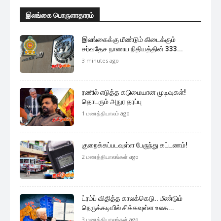
இலங்கை பொருளாதாரம்
இலங்கைக்கு மீண்டும் கிடைக்கும்
சர்வதேச நாணய நிதியத்தின் 333...
3 minutes ago
ரணில் எடுத்த கடுமையான முடிவுகள்!
தொடரும் அநுர தரப்பு
1 மணத்தியாலம் ago
குறைக்கப்படவுள்ள பேருந்து கட்டணம்!
2 மணத்தியாலங்கள் ago
ட்ரம்ப் விதித்த காலக்கெடு.. மீண்டும்
நெருக்கடியில் சிக்கவுள்ள உலக...
3 மணத்தியாலங்கள் ago