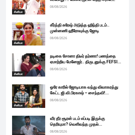
08/08/2026
சினிமா
கீர்த்தி சுரேஷ் அடுத்த ஹிந்தி படம்..
முன்னணி ஹீரோவுக்கு ஜோடி
08/08/2026
சினிமா
நடிகை சோனா திடீர் தர்ணா! பணத்தை
ஏமாற்றிய மேனேஜர்.. திருடனுக்கு FEFSI...
08/08/2026
சினிமா
ஒரே காரில் ஜோடியாக வந்து விவாகரத்து
கேட்ட ஜி.வி.பிரகாஷ் – சைந்தவி!...
08/08/2026
சினிமா
வீர தீர சூரன் படம் எப்படி இருக்கு
தெரியுமா? வெளிவந்த முதல்...
08/08/2026