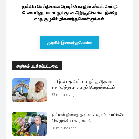
முக்கிய செய்திகளை நொடிப்பொழுதில் எங்கள் செய்தி
சேவையினூடாக உடனுக்குடன் அறிந்துகொள்ள இன்றே
எமது குழுவில் இணைந்துகொள்ளுங்கள்.
குழுவில் இணைந்துகொள்ள
அதிகம் படிக்கப்பட்டவை
தமிழ் பொதுவேட்பாளருக்கு ஆதரவு
தெரிவித்து மாபெரும் பொதுக்கூட்டம்
33 minutes ago
நாட்டின் நிலைத் தன்மைக்கு விவசாயிகளே
மிக முக்கிய காரணம்:...
58 minutes ago