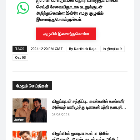
முக்கிய செய்திகளை நொடிப்பொழுதில் எங்கள்
செய்தி சேவையினூடாக உடனுக்குடன்
அறிந்துகொள்ள இன்றே எமது குழுவில்
இணைந்துகொள்ளுங்கள்.
குழுவில் இணைந்துகொள்ள
TAGS
2024 12:20 PM GMT
By Karthick Raja
in திரைப்படம்
Oct 03
மேலும் செய்திகள்
விஜய்யுடன் சந்திப்பு.. கண்களில் கண்ணீர்!
அஸ்வத் மாரிமுத்து டிராகன் பற்றி தளபதி...
08/08/2026
சினிமா
விஜய்யின் ஜனநாயகன் பட ரிலீஸ்
எப்போது?.. போஸ்டருடன் வந்த அப்டேட்