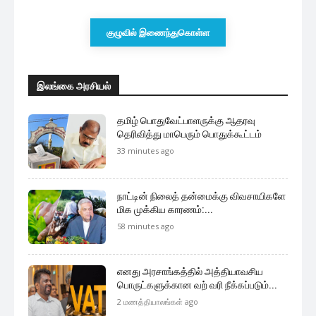
குழுவில் இணைந்துகொள்ள
இலங்கை அரசியல்
தமிழ் பொதுவேட்பாளருக்கு ஆதரவு
தெரிவித்து மாபெரும் பொதுக்கூட்டம்
33 minutes ago
நாட்டின் நிலைத் தன்மைக்கு விவசாயிகளே
மிக முக்கிய காரணம்:...
58 minutes ago
எனது அரசாங்கத்தில் அத்தியாவசிய
பொருட்களுக்கான வற் வரி நீக்கப்படும்...
2 மணத்தியாலங்கள் ago