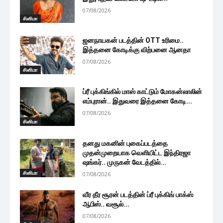
07/08/2026
சினிமா
ஜனநாயகன் படத்தின் OTT உரிமை..
இத்தனை கோடிக்கு விற்பனை ஆனதா
07/08/2026
சினிமா
ப்ரீ புக்கிங்கில் மாஸ் காட்டும் மோகன்லாலின்
எம்புரான்.. இதுவரை இத்தனை கோடி...
07/08/2026
சினிமா
தனது மகனின் புகைப்படத்தை
முதன்முறையாக வெளியிட்ட இந்திரஜா
ஷங்கர்.. முருகன் வேடத்தில்...
சினிமா
07/08/2026
வீர தீர சூரன் படத்தின் ப்ரீ புக்கிங் பாக்ஸ்
ஆபிஸ்.. வசூல்...
07/08/2026