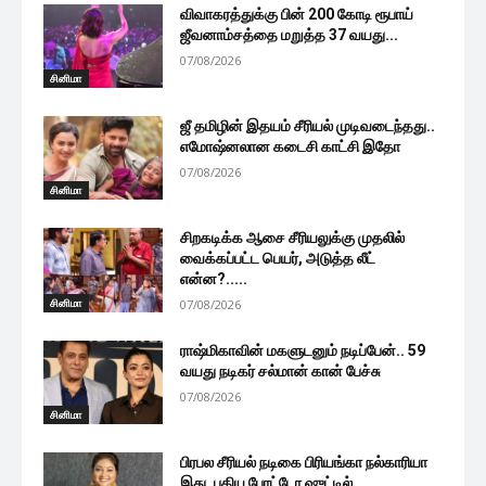
விவாகரத்துக்கு பின் 200 கோடி ரூபாய்
ஜீவனாம்சத்தை மறுத்த 37 வயது...
07/08/2026
சினிமா
ஜீ தமிழின் இதயம் சீரியல் முடிவடைந்தது..
எமோஷ்னலான கடைசி காட்சி இதோ
07/08/2026
சினிமா
சிறகடிக்க ஆசை சீரியலுக்கு முதலில்
வைக்கப்பட்ட பெயர், அடுத்த லீட்
என்ன?.....
சினிமா
07/08/2026
ராஷ்மிகாவின் மகளுடனும் நடிப்பேன்.. 59
வயது நடிகர் சல்மான் கான் பேச்சு
07/08/2026
சினிமா
பிரபல சீரியல் நடிகை பிரியங்கா நல்காரியா
இது, புதிய போட்டோ ஷுட்டில்...