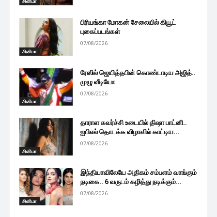
சினிமா
பிரியங்கா மோகன் சேலையில் கியூட்
புகைப்படங்கள்
07/08/2026
சினிமா
ரேஸில் ஜெயித்தபின் கொண்டாடிய அஜித்..
முழு வீடியோ
07/08/2026
சினிமா
தாராள கவர்ச்சி உடையில் திஷா பாட்னி..
ஐபிஎல் தொடக்க விழாவில் காட்டிய...
07/08/2026
சினிமா
இந்தியாவிலேயே அதிகம் சம்பளம் வாங்கும்
நடிகை.. 6 வருடம் கழித்து நடிக்கும்...
07/08/2026
சினிமா