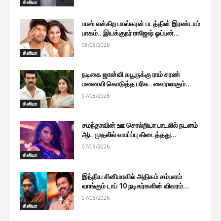
சினிமா
பாஸ் என்கிற பாஸ்கரன் படத்தின் இரண்டாம்
பாகம்.. இயக்குநர் ராஜேஷ் ஓப்பன்...
08/08/2026
சினிமா
நடிகை ஜான்வி கபூருக்கு ராம் சரண்
மனைவி கொடுத்த பரிசு.. வைரலாகும்...
07/08/2026
சினிமா
சமந்தாவின் ஊ சொல்றியா பாடலில் நடனம்
ஆட முதலில் வாய்ப்பு கிடைத்தது...
07/08/2026
சினிமா
இந்திய சினிமாவில் அதிகம் சம்பளம்
வாங்கும் டாப் 10 நடிகர்களின் விவரம்...
07/08/2026
சினிமா