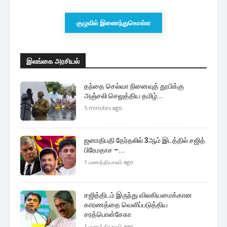
குழுவில் இணைந்துகொள்ள
இலங்கை அரசியல்
தந்தை செல்வா நினைவுத் தூபிக்கு
அஞ்சலி செலுத்திய தமிழ்...
5 minutes ago
ஜனாதிபதி தேர்தலில் 3ஆம் இடத்தில் சஜித்
பிரேமதாச –...
1 மணத்தியாலம் ago
சஜித்திடம் இருந்து விலகியமைக்கான
காரணத்தை வெளிப்படுத்திய
சரத்பொன்சேகா
1 மணத்தியாலம் ago