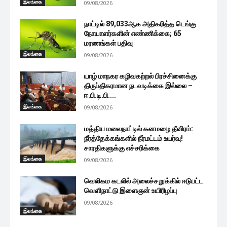
இலங்கை
09/08/2026
நாட்டில் 89,033ஆக அதிகரித்த டெங்கு
நோயாளர்களின் எண்ணிக்கை; 65
மரணங்கள் பதிவு
இலங்கை
09/08/2026
யாழ் மாநகர கழிவகற்றல் பிரச்சினைக்கு
திருப்திகரமான நடவடிக்கை இல்லை –
ஈ.பி.டி.பி....
இலங்கை
09/08/2026
மத்திய மலைநாட்டில் கனமழை தீவிரம்:
நீர்த்தேக்கங்களில் நீர்மட்டம் உயர்வு!
சாரதிகளுக்கு எச்சரிக்கை
இலங்கை
09/08/2026
வெலிகம கடலில் அலைச்சறுக்கில் ஈடுபட்ட
வெளிநாட்டு இளைஞன் உயிரிழப்பு
09/08/2026
இலங்கை