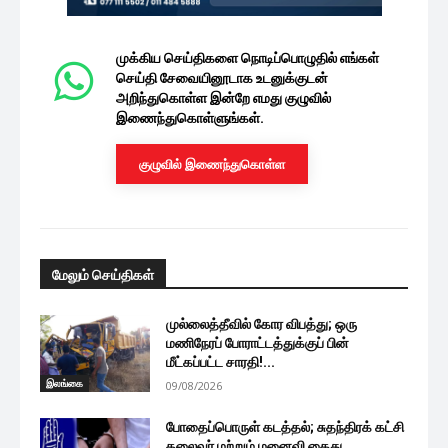
முக்கிய செய்திகளை நொடிப்பொழுதில் எங்கள்
செய்தி சேவையினூடாக உடனுக்குடன்
அறிந்துகொள்ள இன்றே எமது குழுவில்
இணைந்துகொள்ளுங்கள்.
குழுவில் இணைந்துகொள்ள
மேலும் செய்திகள்
முல்லைத்தீவில் கோர விபத்து; ஒரு
மணிநேரப் போராட்டத்துக்குப் பின்
மீட்கப்பட்ட சாரதி!...
இலங்கை
09/08/2026
போதைப்பொருள் கடத்தல்; சுதந்திரக் கட்சி
தலைவர் மற்றும் மனைவி கைது