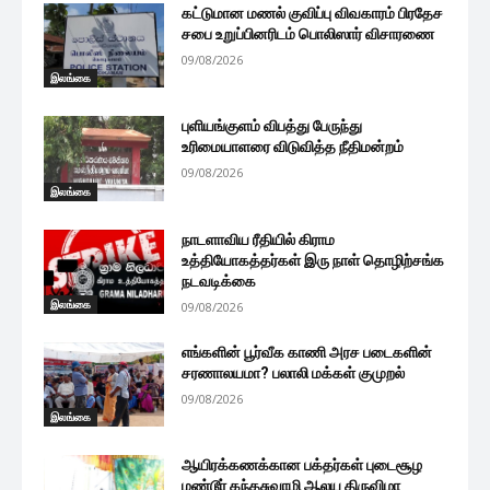
கட்டுமான மணல் குவிப்பு விவகாரம் பிரதேச
சபை உறுப்பினரிடம் பொலிஸார் விசாரணை
09/08/2026
இலங்கை
புளியங்குளம் விபத்து பேருந்து
உரிமையாளரை விடுவித்த நீதிமன்றம்
09/08/2026
இலங்கை
நாடளாவிய ரீதியில் கிராம
உத்தியோகத்தர்கள் இரு நாள் தொழிற்சங்க
நடவடிக்கை
இலங்கை
09/08/2026
எங்களின் பூர்வீக காணி அரச படைகளின்
சரணாலயமா? பலாலி மக்கள் குமுறல்
09/08/2026
இலங்கை
ஆயிரக்கணக்கான பக்தர்கள் புடைசூழ
மண்டூர் கந்தசுவாமி ஆலய திருவிழா