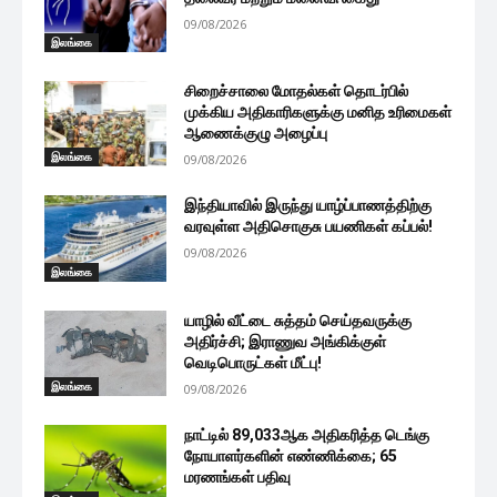
09/08/2026
இலங்கை
சிறைச்சாலை மோதல்கள் தொடர்பில்
முக்கிய அதிகாரிகளுக்கு மனித உரிமைகள்
ஆணைக்குழு அழைப்பு
இலங்கை
09/08/2026
இந்தியாவில் இருந்து யாழ்ப்பாணத்திற்கு
வரவுள்ள அதிசொகுசு பயணிகள் கப்பல்!
09/08/2026
இலங்கை
யாழில் வீட்டை சுத்தம் செய்தவருக்கு
அதிர்ச்சி; இராணுவ அங்கிக்குள்
வெடிபொருட்கள் மீட்பு!
இலங்கை
09/08/2026
நாட்டில் 89,033ஆக அதிகரித்த டெங்கு
நோயாளர்களின் எண்ணிக்கை; 65
மரணங்கள் பதிவு