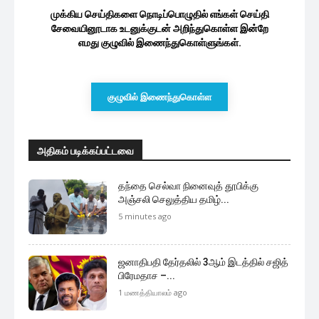
முக்கிய செய்திகளை நொடிப்பொழுதில் எங்கள் செய்தி
சேவையினூடாக உடனுக்குடன் அறிந்துகொள்ள இன்றே
எமது குழுவில் இணைந்துகொள்ளுங்கள்.
குழுவில் இணைந்துகொள்ள
அதிகம் படிக்கப்பட்டவை
தந்தை செல்வா நினைவுத் தூபிக்கு
அஞ்சலி செலுத்திய தமிழ்...
5 minutes ago
ஜனாதிபதி தேர்தலில் 3ஆம் இடத்தில் சஜித்
பிரேமதாச –...
1 மணத்தியாலம் ago