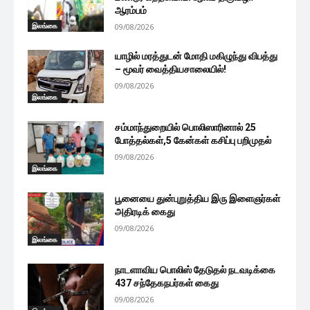
ஆரம்பம்
இலங்கை
09/08/2026
யாழில் மரத்துடன் மோதி மகிழுந்து விபத்து
– மூவர் வைத்தியசாலையில்!
09/08/2026
இலங்கை
சம்மாந்துறையில் பொலிஸாரினால் 25
போத்தல்கள்,5 கேன்கள் கசிப்பு பறிமுதல்
09/08/2026
இலங்கை
பூனையை துன்புறுத்திய இரு இளைஞர்கள்
அதிரடிக் கைது
09/08/2026
இலங்கை
நாடளாவிய பொலிஸ் தேடுதல் நடவடிக்கை
437 சந்தேகநபர்கள் கைது
09/08/2026