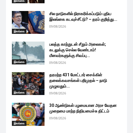
இலங்கை
சில நாடுகளில் நிராகரிக்கப்படும் புதிய
இலங்கை கடவுச்சீட்டு? – தரம் குறித்து...
09/08/2026
இலங்கை
பலத்த காற்றுடன் சீறும் அலைகள்;
கடலுக்கு செல்ல வேண்டாம்!
மீனவர்களுக்கு சிவப்பு...
இலங்கை
09/08/2026
தரமற்ற 431 மோட்டார் சைக்கிள்
தலைக்கவசங்கள் பறிமுதல் – நாடு
முழுவதும்...
இலங்கை
09/08/2026
30 ஆண்டுகள் பழமையான அரச வேதன
முறைமை மாற்ற நிதியமைச்சு திட்டம்
09/08/2026
இலங்கை