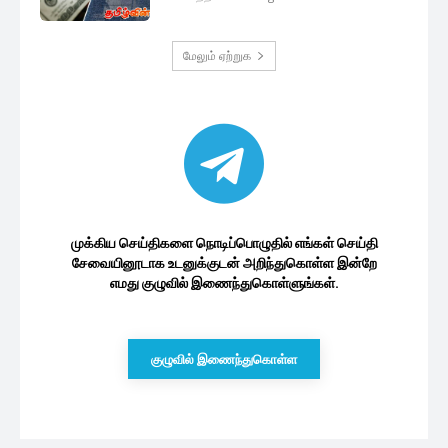
மேலும் ஏற்றுக
முக்கிய செய்திகளை நொடிப்பொழுதில் எங்கள் செய்தி
சேவையினூடாக உடனுக்குடன் அறிந்துகொள்ள இன்றே
எமது குழுவில் இணைந்துகொள்ளுங்கள்.
குழுவில் இணைந்துகொள்ள