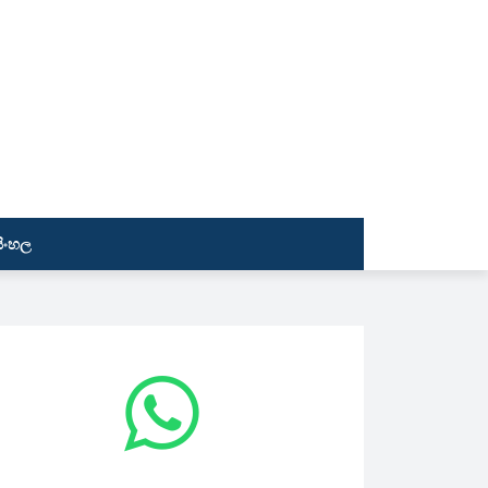
සිංහල