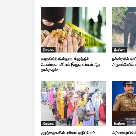
இலங்கை
இலங்கை
அராலியில் மின்தடை நேரத்தில்
நள்ளிரவில் கா
கொள்ளை: வீட்டில் இருந்தவர்கள் மீது
அருகம்பேயில் ப
தாக்குதல்!
இலங்கை
இலங்கை
குழந்தைகளின் பசியை ஒழிப்போம்…
அம்பாறையில்