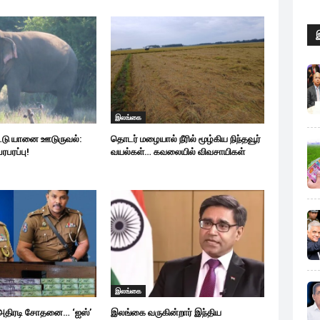
இலங்கை
ட்டு யானை ஊடுருவல்:
தொடர் மழையால் நீரில் மூழ்கிய நிந்தவூர்
ரபரப்பு!
வயல்கள்… கவலையில் விவசாயிகள்
இலங்கை
 அதிரடி சோதனை… ‘ஐஸ்’
இலங்கை வருகின்றார் இந்திய