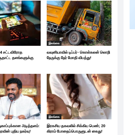
இலங்கை
24 சட்டவிரோத
வவுனியாவில் டிப்பர்- கொள்கலன் லொறி
ாட்ட தளங்களுக்கு
நேருக்கு நேர் மோதி விபத்து!
இலங்கை
துகாப்புக்கான அடித்தளம்:
இரகசிய தகவலில் சிக்கிய பெண்; 20
வின் புதிய நகர்வு!
கிராம் போதைப்பொருளுடன் கைது!