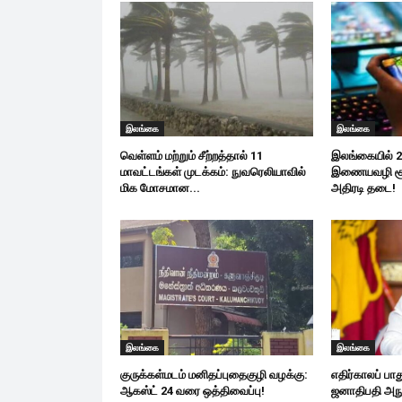
இலங்கை
இலங்கை
வெள்ளம் மற்றும் சீற்றத்தால் 11
இலங்கையில் 
மாவட்டங்கள் முடக்கம்: நுவரெலியாவில்
இணையவழி சூத
மிக மோசமான...
அதிரடி தடை!
இலங்கை
இலங்கை
குருக்கள்மடம் மனிதப்புதைகுழி வழக்கு:
எதிர்காலப் பா
ஆகஸ்ட் 24 வரை ஒத்திவைப்பு!
ஜனாதிபதி அநுர