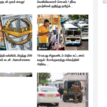
ுடன் மூவர் கைது!
வெளிவிவகாரச் செயலர்.! தீர்வு
முயற்சிகள் குறித்து தமிழ்க்...
இலங்கை
்தி வங்கியிடமிருந்து 200
10 வயது சிறுவனிடம் அதிக கட்டணம்
ொலர் கடன்: அமைச்சரவை
வசூல்: போக்குவரத்து சங்கத்தின்
அதிரடி...
இலங்கை