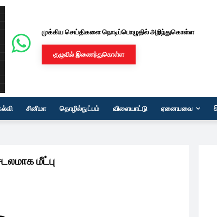
முக்கிய செய்திகளை நொடிப்பொழுதில் அறிந்துகொள்ள
குழுவில் இணைந்துகொள்ள
கல்வி
சினிமா
தொழில்நுட்பம்
விளையாட்டு
ஏனையவை
லமாக மீட்பு