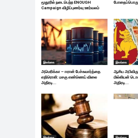
மூதூரில் நடைபெற்ற ENOUGH
போதைப்பொருள
Campaign விழிப்புணர்வு ஊர்வலம்
இலங்கை
இலங்கை
அமெரிக்கா – ஈரான் பேச்சுவார்த்தை
ஆசிய அபிவிருத
எதிரொலி: மசகு எண்ணெய் விலை
மில்லியன் ட
அதிரடி...
அதிரடி...
இலங்கை
இலங்கை