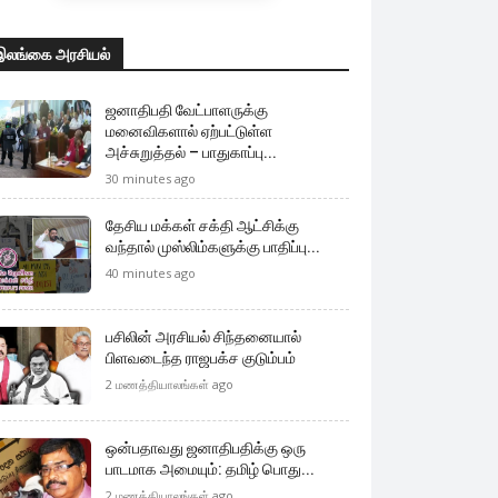
இலங்கை அரசியல்
ஜனாதிபதி வேட்பாளருக்கு
மனைவிகளால் ஏற்பட்டுள்ள
அச்சுறுத்தல் – பாதுகாப்பு...
30 minutes ago
தேசிய மக்கள் சக்தி ஆட்சிக்கு
வந்தால் முஸ்லிம்களுக்கு பாதிப்பு...
40 minutes ago
பசிலின் அரசியல் சிந்தனையால்
பிளவடைந்த ராஜபக்ச குடும்பம்
2 மணத்தியாலங்கள் ago
ஒன்பதாவது ஜனாதிபதிக்கு ஒரு
பாடமாக அமையும்: தமிழ் பொது...
2 மணத்தியாலங்கள் ago