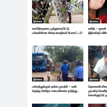
இலங்கை
இலங்கை
வாயிற்கதவை முற்றுகையிட்டு
லலித் – குகன்
பல்லன்சேன சிறை கைதிகள் போராட்டம்!
நீதிமன்றம் விச
இலங்கை
இலங்கை
பள்ளத்துக்குள் தள்ள முயற்சி – வலி.
தொலைபேசியை 
தெற்கு பிரதேச சபையினரை தடுத்து...
முயன்ற வெளிந
கொள்ளுப்பிட்டில