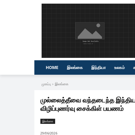
HOME
இலங்கை
இந்தியா
உலகம்
முகப்பு
இலங்கை
முல்லைத்தீவை வந்தடைந்த இந்தி
விழிப்புணர்வு சைக்கிள் பயணம்
இலங்கை
29/06/2026