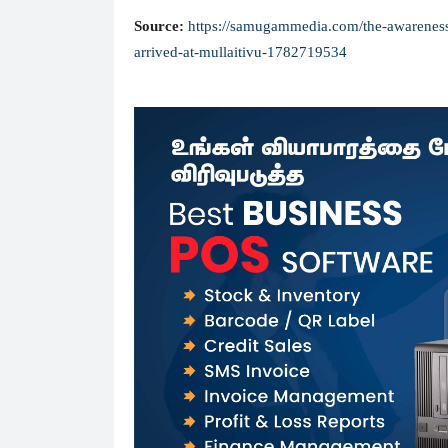
Source:
https://samugammedia.com/the-awareness-
arrived-at-mullaitivu-1782719534