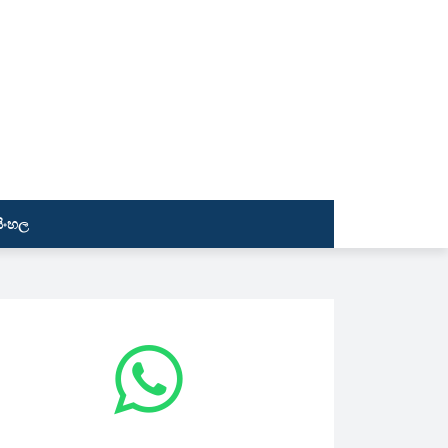
සිංහල