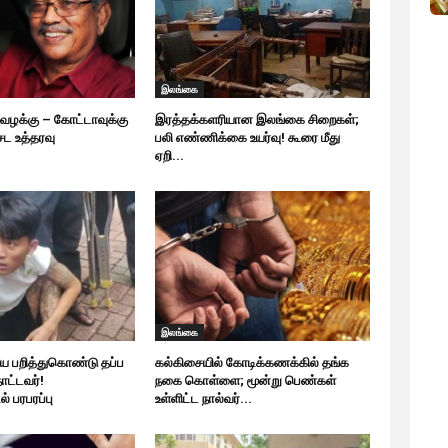
இலங்கை
 வழக்கு – கோட்டாவுக்கு
இரத்தக்களரியான இலங்கை சிறைகள்;
ேட உத்தரவு
பலி எண்ணிக்கை உயர்வு! கூரை மீது
ஏறி...
இலங்கை
பறித்துகொண்டு தப்ப
கல்கிசையில் கோடிக்கணக்கில் தங்க
ாட்டவர்!
நகை கொள்ளை; மூன்று பெண்கள்
் பரபரப்பு
உள்ளிட்ட நால்வர்...