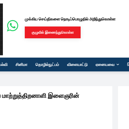
முக்கிய செய்திகளை நொடிப்பொழுதில் அறிந்துகொள்ள
குழுவில் இணைந்துகொள்ள
கல்வி
சினிமா
தொழில்நுட்பம்
விளையாட்டு
ஏனையவை
ய மாற்றுத்திறனாளி இளைஞரின்