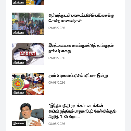
இலங்கை
ஆர்வத்துடன் புலமைப்பரிசில் பரீட்சைக்கு
சென்ற மாணவர்கள்
09/08/2026
இலங்கை
இரத்மலானை கைக்குண்டுத் தாக்குதல்
நால்வர் கைது
09/08/2026
இலங்கை
தரம் 5 புலமைப்பரிசில் பரீட்சை இன்று
09/08/2026
இலங்கை
“இந்திய நிதி முடக்கம்: வடக்கின்
அபிவிருத்தியும் பாதுகாப்பும் கேள்விக்குறி-
அஜித் பி. பெரேரா...
இலங்கை
08/08/2026