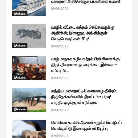
வரவுள்ள அதிசொகுசு பயணிகள் கப்பல்!
09/08/2026
இலங்கை
யாழில் வீட்டை சுத்தம் செய்தவருக்கு
அதிர்ச்சி; இராணுவ அங்கிக்குள்
வெடிபொருட்கள் மீட்பு!
இலங்கை
09/08/2026
யாழ் மாநகர கழிவகற்றல் பிரச்சினைக்கு
திருப்திகரமான நடவடிக்கை இல்லை –
ஈ.பி.டி.பி....
இலங்கை
09/08/2026
மத்திய மலைநாட்டில் கனமழை தீவிரம்:
நீர்த்தேக்கங்களில் நீர்மட்டம் உயர்வு!
சாரதிகளுக்கு எச்சரிக்கை
இலங்கை
09/08/2026
வெலிகம கடலில் அலைச்சறுக்கில் ஈடுபட்ட
வெளிநாட்டு இளைஞன் உயிரிழப்பு
09/08/2026