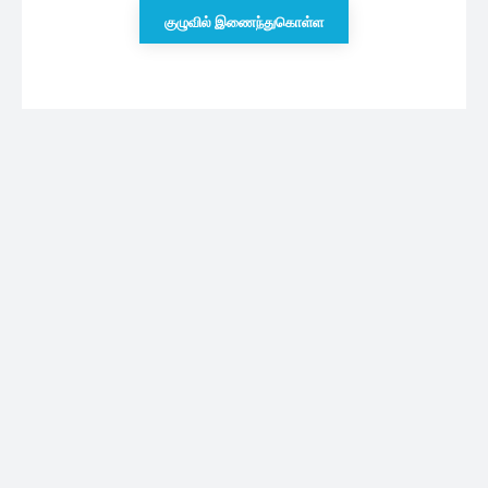
குழுவில் இணைந்துகொள்ள
புதியவை
அதிர்ச்சியின் உச்சத்தில் இருக்கும் ஆனந்திக்கு
ஏற்பட்ட ஆபத்து… பரபரப்பான சிங்கப்பெண்ணே
புரொமோ
09/08/2026
கடந்த 2 வருடங்களில் 35000 பாடசாலை
மாணவர்களுக்கு கிடைத்த வாய்ப்புகள்
09/08/2026