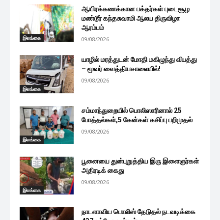
ஆயிரக்கணக்கான பக்தர்கள் புடைசூழ
மண்டூர் கந்தசுவாமி ஆலய திருவிழா
ஆரம்பம்
இலங்கை
09/08/2026
யாழில் மரத்துடன் மோதி மகிழுந்து விபத்து
– மூவர் வைத்தியசாலையில்!
09/08/2026
இலங்கை
சம்மாந்துறையில் பொலிஸாரினால் 25
போத்தல்கள்,5 கேன்கள் கசிப்பு பறிமுதல்
09/08/2026
இலங்கை
பூனையை துன்புறுத்திய இரு இளைஞர்கள்
அதிரடிக் கைது
09/08/2026
இலங்கை
நாடளாவிய பொலிஸ் தேடுதல் நடவடிக்கை