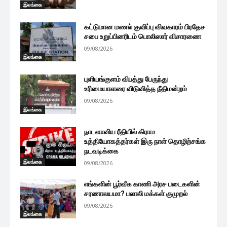
இலங்கை
கட்டுமான மணல் குவிப்பு விவகாரம் பிரதேச
சபை உறுப்பினரிடம் பொலிஸார் விசாரணை
09/08/2026
இலங்கை
புளியங்குளம் விபத்து பேருந்து
உரிமையாளரை விடுவித்த நீதிமன்றம்
09/08/2026
இலங்கை
நாடளாவிய ரீதியில் கிராம
உத்தியோகத்தர்கள் இரு நாள் தொழிற்சங்க
நடவடிக்கை
இலங்கை
09/08/2026
எங்களின் பூர்வீக காணி அரச படைகளின்
சரணாலயமா? பலாலி மக்கள் குமுறல்
09/08/2026
இலங்கை