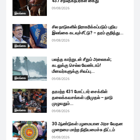
437 சந்தேகநபர்கள் கைது
09/08/2026
இலங்கை
சில நாடுகளில் நிராகரிக்கப்படும் புதிய
இலங்கை கடவுச்சீட்டு? – தரம் குறித்து...
09/08/2026
இலங்கை
பலத்த காற்றுடன் சீறும் அலைகள்;
கடலுக்கு செல்ல வேண்டாம்!
மீனவர்களுக்கு சிவப்பு...
இலங்கை
09/08/2026
தரமற்ற 431 மோட்டார் சைக்கிள்
தலைக்கவசங்கள் பறிமுதல் – நாடு
முழுவதும்...
இலங்கை
09/08/2026
30 ஆண்டுகள் பழமையான அரச வேதன
முறைமை மாற்ற நிதியமைச்சு திட்டம்
09/08/2026