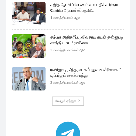
சஜித் ஆட்சியில் பணம் சம்பாதிக்க ரிஷாட்
கோரிய அமைச்சுப்பதவி:...
1 மணத்தியாலம் ago
சம்பள அதிகரிப்பு, விவசாய கடன் தள்ளுபடி
சாத்தியமா..! ரணிலை...
2 மணத்தியாலங்கள் ago
ரணிலுக்கு ஆதரவாக “புலுவன் ஸ்ரீலங்கா”
ஒப்பந்தம் கைச்சாத்து
3 மணத்தியாலங்கள் ago
மேலும் ஏற்றுக