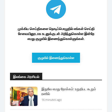
முக்கிய செய்திகளை நொடிப்பொழுதில் எங்கள் செய்தி
சேவையினூடாக உடனுக்குடன் அறிந்துகொள்ள இன்றே
எமது குழுவில் இணைந்துகொள்ளுங்கள்.
குழுவில் இணைந்துகொள்ள
இலங்கை அரசியல்
இதுவே எமது நோக்கம்: உறுதிபட கூறும்
ரணில்
16 minutes ago