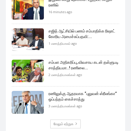
ரணில்
16 minutes ago
சஜித் ஆட்சியில் பணம் சம்பாதிக்க ரிஷாட்
கோரிய அமைச்சுப்பதவி:...
1 மணத்தியாலம் ago
சம்பள அதிகரிப்பு, விவசாய கடன் தள்ளுபடி
சாத்தியமா..! ரணிலை...
2 மணத்தியாலங்கள் ago
ரணிலுக்கு ஆதரவாக “புலுவன் ஸ்ரீலங்கா”
ஒப்பந்தம் கைச்சாத்து
3 மணத்தியாலங்கள் ago
மேலும் ஏற்றுக