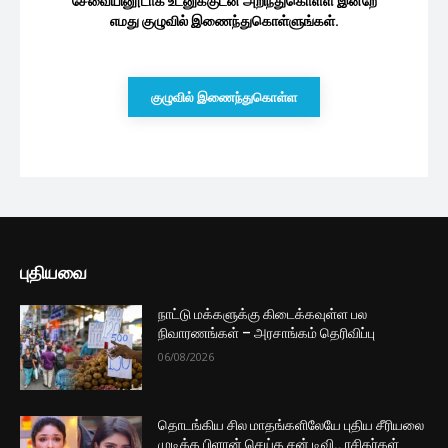
சேவையினூடாக உடனுக்குடன் அறிந்துகொள்ள இன்றே
எமது குழுவில் இணைந்துகொள்ளுங்கள்.
குழுவில் இணைந்துகொள்ள
புதியவை
நாட்டு மக்களுக்கு கிடைக்கவுள்ள பல
நிவாரணங்கள் – அரசாங்கம் தெரிவிப்பு
06/08/2026
தொடங்கிய சில மாதங்களிலேயே புதிய சீரியலை
முடிக்க பிளான் செய்த சன் டிவி.. ரசிகர்கள்