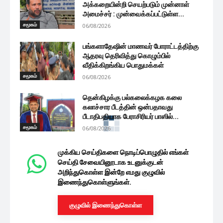
அக்கறையின்றி செயற்படும் முன்னாள்
அமைச்சர் : முன்வைக்கப்பட்டுள்ள...
சமூகம்
06/08/2026
பங்களாதேஷின் மாணவர் போராட்டத்திற்கு
ஆதரவு தெரிவித்து கொழும்பில்
வீதிக்கிறங்கிய பொதுமக்கள்
சமூகம்
06/08/2026
தென்கிழக்கு பல்கலைக்கழக கலை
கலாச்சார பீடத்தின் ஒன்பதாவது
பீடாதிபதியாக பேராசிரியர் பாஸில்...
சமூகம்
06/08/2026
முக்கிய செய்திகளை நொடிப்பொழுதில் எங்கள்
செய்தி சேவையினூடாக உடனுக்குடன்
அறிந்துகொள்ள இன்றே எமது குழுவில்
இணைந்துகொள்ளுங்கள்.
குழுவில் இணைந்துகொள்ள