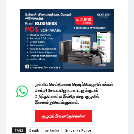
முக்கிய செய்திகளை நொடிப்பொழுதில் எங்கள்
செய்தி சேவையினூடாக உடனுக்குடன்
அறிந்துகொள்ள இன்றே எமது குழுவில்
இணைந்துகொள்ளுங்கள்.
குழுவில் இணைந்துகொள்ள
TAGS
Death
sri lanka
Sri Lanka Police