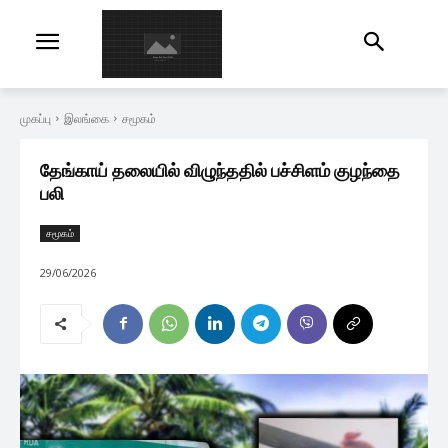
முகப்பு
இலங்கை
சமூகம்
தேங்காய் தலையில் விழுந்ததில் பச்சிளம் குழந்தை
பலி
சமூகம்
29/06/2026