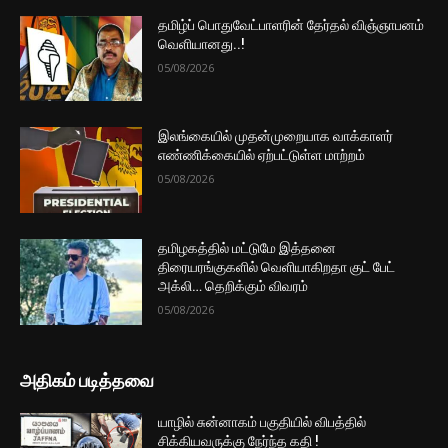
தமிழ்ப் பொதுவேட்பாளரின் தேர்தல் விஞ்ஞாபனம்
வெளியானது..!
05/08/2026
இலங்கையில் முதன்முறையாக வாக்காளர்
எண்ணிக்கையில் ஏற்பட்டுள்ள மாற்றம்
05/08/2026
தமிழகத்தில் மட்டுமே இத்தனை
திரையரங்குகளில் வெளியாகிறதா குட் பேட்
அக்லி… தெறிக்கும் விவரம்
05/08/2026
அதிகம் படித்தவை
யாழில் சுன்னாகம் பகுதியில் விபத்தில்
சிக்கியவருக்கு நேர்ந்த கதி !