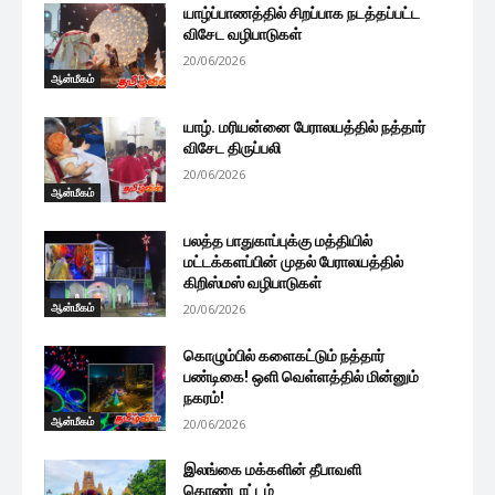
யாழ்ப்பாணத்தில் சிறப்பாக நடத்தப்பட்ட
விசேட வழிபாடுகள்
20/06/2026
ஆன்மீகம்
யாழ். மரியன்னை பேராலயத்தில் நத்தார்
விசேட திருப்பலி
20/06/2026
ஆன்மீகம்
பலத்த பாதுகாப்புக்கு மத்தியில்
மட்டக்களப்பின் முதல் பேராலயத்தில்
கிறிஸ்மஸ் வழிபாடுகள்
ஆன்மீகம்
20/06/2026
கொழும்பில் களைகட்டும் நத்தார்
பண்டிகை! ஒளி வெள்ளத்தில் மின்னும்
நகரம்!
ஆன்மீகம்
20/06/2026
இலங்கை மக்களின் தீபாவளி
கொண்டாட்டம்