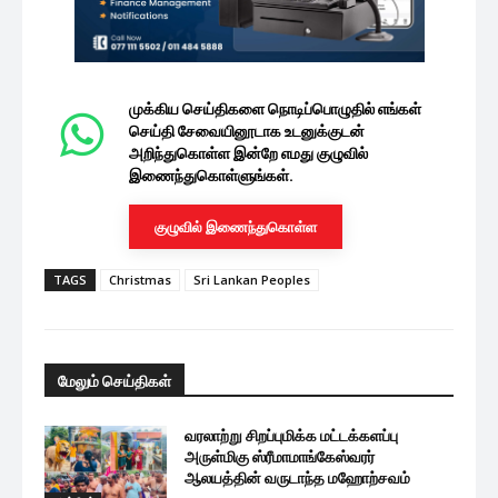
முக்கிய செய்திகளை நொடிப்பொழுதில் எங்கள்
செய்தி சேவையினூடாக உடனுக்குடன்
அறிந்துகொள்ள இன்றே எமது குழுவில்
இணைந்துகொள்ளுங்கள்.
குழுவில் இணைந்துகொள்ள
TAGS
Christmas
Sri Lankan Peoples
மேலும் செய்திகள்
வரலாற்று சிறப்புமிக்க மட்டக்களப்பு
அருள்மிகு ஸ்ரீமாமாங்கேஸ்வரர்
ஆலயத்தின் வருடாந்த மஹோற்சவம்