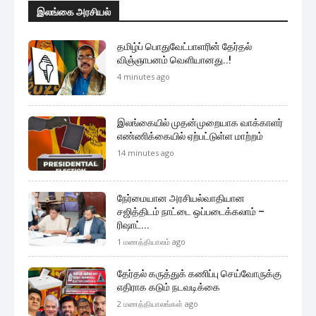
இலங்கை அரசியல்
தமிழ்ப் பொதுவேட்பாளரின் தேர்தல்
விஞ்ஞாபனம் வெளியானது..!
4 minutes ago
இலங்கையில் முதன்முறையாக வாக்காளர்
எண்ணிக்கையில் ஏற்பட்டுள்ள மாற்றம்
14 minutes ago
நேர்மையான அரசியல்வாதியான
சஜித்திடம் நாட்டை ஒப்படைக்கலாம் –
ரிஷாட்...
1 மணத்தியாலம் ago
தேர்தல் கருத்துக் கணிப்பு செய்வோருக்கு
எதிராக கடும் நடவடிக்கை
2 மணத்தியாலங்கள் ago