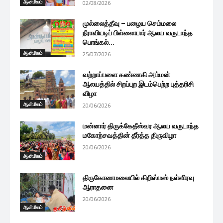
ஆன்மீகம்
02/08/2026
முல்லைத்தீவு – பழைய செம்மலை
நீராவியடிப் பிள்ளையார் ஆலய வருடாந்த
பொங்கல்...
ஆன்மீகம்
25/07/2026
வற்றாப்பளை கண்ணகி அம்மன்
ஆலயத்தில் சிறப்புற இடம்பெற்ற புத்தரிசி
விழா
ஆன்மீகம்
20/06/2026
மன்னார் திருக்கேதீஸ்வர ஆலய வருடாந்த
மகோற்சவத்தின் தீர்த்த திருவிழா
20/06/2026
ஆன்மீகம்
திருகோணமலையில் கிறிஸ்மஸ் நள்ளிரவு
ஆராதனை
20/06/2026
ஆன்மீகம்