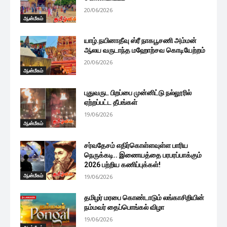
20/06/2026
ஆன்மீகம்
யாழ்.நயினாதீவு ஸ்ரீ நாகபூசணி அம்மன்
ஆலய வருடாந்த மஹோற்சவ கொடியேற்றம்
20/06/2026
ஆன்மீகம்
புதுவருட பிறப்பை முன்னிட்டு நல்லூரில்
ஏற்றப்பட்ட தீபங்கள்
19/06/2026
ஆன்மீகம்
சர்வதேசம் எதிர்கொள்ளவுள்ள பாரிய
நெருக்கடி.. இணையத்தை பரபரப்பாக்கும்
2026 பற்றிய கணிப்புக்கள்!
ஆன்மீகம்
19/06/2026
தமிழர் மரபை கொண்டாடும் லங்காசிறியின்
நம்மவர் தைப்பொங்கல் விழா
19/06/2026