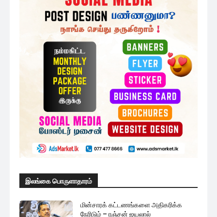
இலங்கை பொருளாதாரம்
மின்சாரக் கட்டணங்களை அதிகரிக்க
நேரிடும் – ரஞ்சன் ஜயலால்