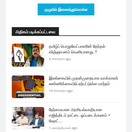
குழுவில் இணைந்துகொள்ள
அதிகம் படிக்கப்பட்டவை
தமிழ்ப் பொதுவேட்பாளரின் தேர்தல்
விஞ்ஞாபனம் வெளியானது..!
4 minutes ago
இலங்கையில் முதன்முறையாக வாக்காளர்
எண்ணிக்கையில் ஏற்பட்டுள்ள மாற்றம்
14 minutes ago
நேர்மையான அரசியல்வாதியான
சஜித்திடம் நாட்டை ஒப்படைக்கலாம் –
ரிஷாட்...
1 மணத்தியாலம் ago