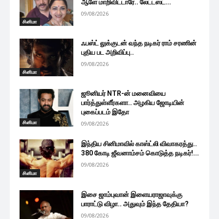
ஆளே மாறிவிட்டாரே.. லேட்டஸ்ட்...
09/08/2026
சினிமா
ஃபஸ்ட் லுக்குடன் வந்த நடிகர் ராம் சரணின்
புதிய பட அறிவிப்பு..
09/08/2026
சினிமா
ஜூனியர் NTR-ன் மனைவியை
பார்த்துள்ளீர்களா.. அழகிய ஜோடியின்
புகைப்படம் இதோ
சினிமா
09/08/2026
இந்திய சினிமாவில் காஸ்ட்லி விவாகரத்து..
380 கோடி ஜீவனாம்சம் கொடுத்த நடிகர்!...
09/08/2026
சினிமா
இசை ஜாம்புவான் இளையராஜாவுக்கு
பாராட்டு விழா.. அதுவும் இந்த தேதியா?
09/08/2026