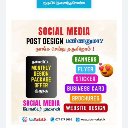
இலங்கையில் மிருகத்தனமான சமுகத்தை
உருவாக்கியுள்ள நிறைவேற்று அதிகாரம் :...
16 minutes ago
மொட்டுக்கட்சியின் திட்டங்களுக்கு
தடையான கோட்டாபயவின் செயல்:
அச்சத்தில் முக்கியஸ்தர்கள்
1 மணத்தியாலம் ago
குகதாசன் எம்.பி யை சந்தித்த ஐரோப்பிய
ஒன்றியத்தின் தேர்தல்...
2 மணத்தியாலங்கள் ago
மேலும் ஏற்றுக