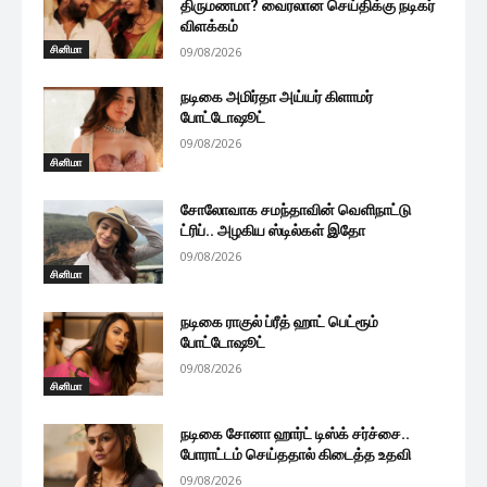
திருமணமா? வைரலான செய்திக்கு நடிகர்
விளக்கம்
சினிமா
09/08/2026
நடிகை அமிர்தா அய்யர் கிளாமர்
போட்டோஷூட்
09/08/2026
சினிமா
சோலோவாக சமந்தாவின் வெளிநாட்டு
ட்ரிப்.. அழகிய ஸ்டில்கள் இதோ
09/08/2026
சினிமா
நடிகை ராகுல் ப்ரீத் ஹாட் பெட்ரூம்
போட்டோஷூட்
09/08/2026
சினிமா
நடிகை சோனா ஹார்ட் டிஸ்க் சர்ச்சை..
போராட்டம் செய்ததால் கிடைத்த உதவி
09/08/2026