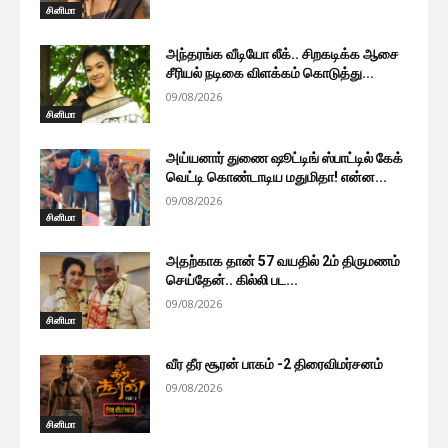
சினிமா
அந்தரங்க வீடியோ லீக்.. சிறகடிக்க ஆசை
சீரியல் நடிகை விளக்கம் கொடுத்து...
09/08/2026
சினிமா
அய்யனார் துணை ஷூட்டிங் ஸ்பாட்டில் கேக்
வெட்டி கொண்டாடிய மதுமிதா! என்ன...
09/08/2026
சினிமா
அதற்காக தான் 57 வயதில் 2ம் திருமணம்
செய்தேன்.. கில்லி பட...
09/08/2026
சினிமா
வீர தீர சூரன் பாகம் -2 திரைவிமர்சனம்
09/08/2026
சினிமா