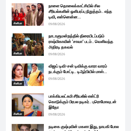
நாளை தொலைக்காட்சியில் சில
சீரியல்களின் ஒளிபரப்பு நிறுத்தம்.. எந்த
டிவி, என்னென்ன...
சினிமா
09/08/2026
நாடாளுமன்றத்தில் திரையிடப்படும்
ராஷ்மிகாவின் ‘சாவா’ படம்.. வெளிவந்த
அதிரடி தகவல்
சினிமா
09/08/2026
விஜய் டிவி-சன் டிவிக்கு வாரா வாரம்
நடக்கும் போட்டி.. டிஆர்பியில் மாஸ்...
09/08/2026
சினிமா
பாக்கியலட்சுமி சீரியலில் என்ட்ரி
கொடுக்கும் பிரபல நடிகர்.. புரொமோவுடன்
இதோ
சினிமா
09/08/2026
நடிகை குஷ்புவின் மகளா இது, நாயகி போல