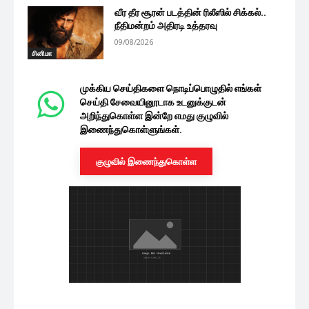
வீர தீர சூரன் படத்தின் ரிலீஸில் சிக்கல்..
நீதிமன்றம் அதிரடி உத்தரவு
09/08/2026
சினிமா
குட் பேட் அக்லி படம் குறித்த ரகசியத்தை
உடைத்த தயாரிப்பாளர்.. வேற...
09/08/2026
சினிமா
ப்ரீ புக்கிங்கில் இதுவரை குட் பேட் அக்லி
எவ்வளவு வசூல் செய்துள்ளது...
08/08/2026
சினிமா
அஜித் பட தயாரிப்பாளர் உடன் இணைந்த
டிராகன் புகழ் பிரதீப்.. சம்பவம்...
08/08/2026
சினிமா
நடிக்க தெரியாத ஒரு அழகான நடிகை-