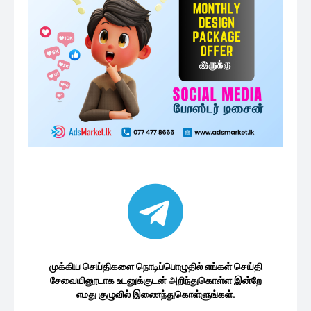
உயரடுக்கு பாதுகாப்பு வழங்க அரசாங்கம்...
6 minutes ago
இலங்கையில் மிருகத்தனமான சமுகத்தை
உருவாக்கியுள்ள நிறைவேற்று அதிகாரம் :...
16 minutes ago
மொட்டுக்கட்சியின் திட்டங்களுக்கு
தடையான கோட்டாபயவின் செயல்:
அச்சத்தில் முக்கியஸ்தர்கள்
1 மணத்தியாலம் ago
குகதாசன் எம்.பி யை சந்தித்த ஐரோப்பிய
ஒன்றியத்தின் தேர்தல்...
2 மணத்தியாலங்கள் ago
மேலும் ஏற்றுக