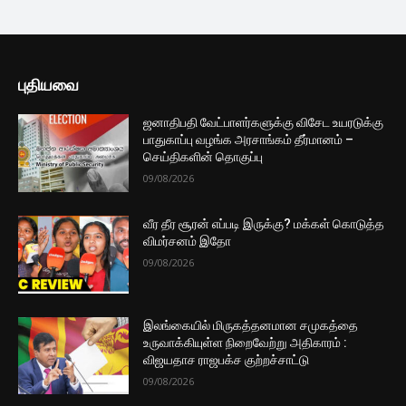
மீண்டும் வாகன இறக்குமதிக்கு தடை..
மத்திய வங்கியின் முக்கிய...
2 மணத்தியாலங்கள் ago
சொகுசு வாகனங்களை ஏல விற்பனை
செய்யும் அமைச்சகம்
3 மணத்தியாலங்கள் ago
மேலும் ஏற்றுக
முக்கிய செய்திகளை நொடிப்பொழுதில் எங்கள் செய்தி
சேவையினூடாக உடனுக்குடன் அறிந்துகொள்ள இன்றே