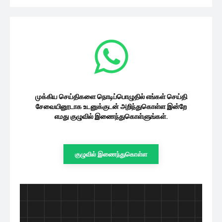
ரசிகரின் கமெண்ட்டிற்கு ராஷ்மிகா
மந்தனா...
சினிமா
08/08/2026
கியூட்டாக நடந்த ஆல்யா மானசா-சஞ்சீவ்
மகனின் பிறந்தநாள் கொண்டாட்டம்..
வீடியோ இதோ
சினிமா
08/08/2026
ஐஸ்வர்யா ராய் காரில் மோதிய பேருந்து..
இணையத்தில் வைரலாகும் வீடியோ
08/08/2026
சினிமா
முக்கிய செய்திகளை நொடிப்பொழுதில் எங்கள்
செய்தி சேவையினூடாக உடனுக்குடன்
அறிந்துகொள்ள இன்றே எமது குழுவில்
இணைந்துகொள்ளுங்கள்.
குழுவில் இணைந்துகொள்ள