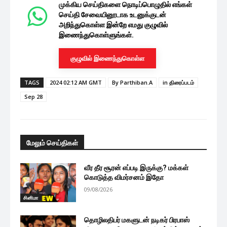
முக்கிய செய்திகளை நொடிப்பொழுதில் எங்கள்
செய்தி சேவையினூடாக உடனுக்குடன்
அறிந்துகொள்ள இன்றே எமது குழுவில்
இணைந்துகொள்ளுங்கள்.
குழுவில் இணைந்துகொள்ள
TAGS
2024 02:12 AM GMT
By Parthiban.A
in திரைப்படம்
Sep 28
மேலும் செய்திகள்
வீர தீர சூரன் எப்படி இருக்கு? மக்கள்
கொடுத்த விமர்சனம் இதோ
09/08/2026
சினிமா
தொழிலதிபர் மகளுடன் நடிகர் பிரபாஸ்