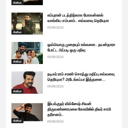
சினிமா
எம்புரான் படத்திற்காக மோகன்லால்
வாங்கிய சம்பளம்.. எவ்வளவு தெரியுமா
09/08/2026
சினிமா
ஒவ்வொரு முறையும் உங்களை.. நயன்தாரா
போட்ட அப்படி ஒரு பதிவு
09/08/2026
சினிமா
நடிகர் ராம் சரண் சொத்து மதிப்பு எவ்வளவு
தெரியுமா? அடேங்கப்பா இத்தனை...
09/08/2026
சினிமா
இயக்குநர் விக்னேஷ் சிவன்
திருவண்ணாமலை கோவிலில் திடீர் சாமி
தரிசனம்..
சினிமா
09/08/2026