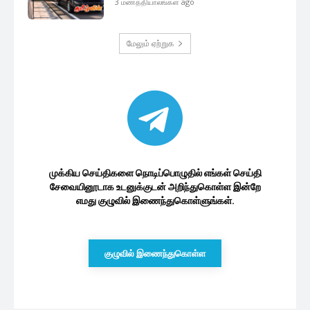
இலங்கை பொருளாதாரம்
மோட்டார் வாகன இறக்குமதி :
பொருளாதார நிபுணர் வெளியிட்ட...
46 minutes ago
அஸ்வெசும மோசடியில் சிக்கிய மேலும் 2
அதிகாரிகள்! ஹட்டன்...
56 minutes ago