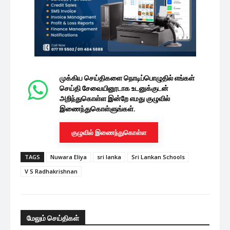
முக்கிய செய்திகளை நொடிப்பொழுதில் எங்கள்
செய்தி சேவையினூடாக உடனுக்குடன்
அறிந்துகொள்ள இன்றே எமது குழுவில்
இணைந்துகொள்ளுங்கள்.
குழுவில் இணைந்துகொள்ள
TAGS
Nuwara Eliya
sri lanka
Sri Lankan Schools
V S Radhakrishnan
மேலும் செய்திகள்