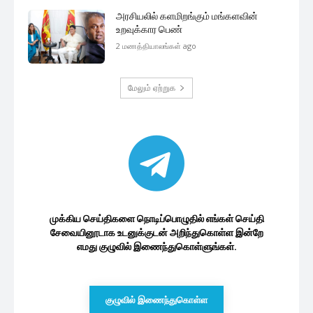
முக்கிய செய்திகளை நொடிப்பொழுதில் எங்கள் செய்தி
சேவையினூடாக உடனுக்குடன் அறிந்துகொள்ள இன்றே
எமது குழுவில் இணைந்துகொள்ளுங்கள்.
குழுவில் இணைந்துகொள்ள
இலங்கை அரசியல்
ஜனாதிபதி தேர்தலில் சந்திரிக்கா யாருக்கு
ஆதரவு..!
18 minutes ago
பேராயர் கர்தினால் மல்கம் ரஞ்சித்
ஆண்டகையை சந்தித்த அநுரகுமார