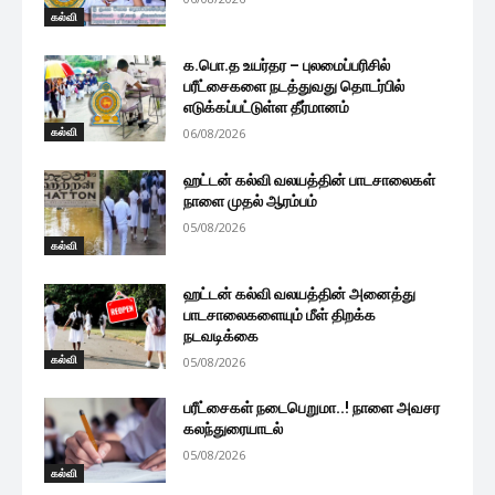
கல்வி
க.பொ.த உயர்தர – புலமைப்பரிசில்
பரீட்சைகளை நடத்துவது தொடர்பில்
எடுக்கப்பட்டுள்ள தீர்மானம்
கல்வி
06/08/2026
ஹட்டன் கல்வி வலயத்தின் பாடசாலைகள்
நாளை முதல் ஆரம்பம்
05/08/2026
கல்வி
ஹட்டன் கல்வி வலயத்தின் அனைத்து
பாடசாலைகளையும் மீள் திறக்க
நடவடிக்கை
கல்வி
05/08/2026
பரீட்சைகள் நடைபெறுமா..! நாளை அவசர
கலந்துரையாடல்
05/08/2026
கல்வி