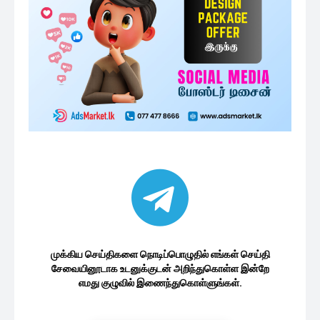
18 minutes ago
பேராயர் கர்தினால் மல்கம் ரஞ்சித்
ஆண்டகையை சந்தித்த அநுரகுமார
38 minutes ago
இந்திய தேசிய பாதுகாப்பு ஆலோசகர்
இலங்கை விஜயம் :...
1 மணத்தியாலம் ago
அரசியலில் களமிறங்கும் மங்களவின்
உறவுக்கார பெண்
2 மணத்தியாலங்கள் ago
மேலும் ஏற்றுக