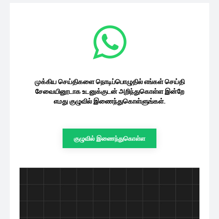
கல்வி
உயர்தர பரீட்சை : பரீட்சைகள் திணைக்களம்
விதித்துள்ள தடை
01/08/2026
கல்வி
உயர்தர மாணவர்களுக்கான மேலதிக
வகுப்புகளுக்கு தடை! வெளியான அறிவிப்பு
01/08/2026
கல்வி
முக்கிய செய்திகளை நொடிப்பொழுதில் எங்கள்
செய்தி சேவையினூடாக உடனுக்குடன்
அறிந்துகொள்ள இன்றே எமது குழுவில்
இணைந்துகொள்ளுங்கள்.
குழுவில் இணைந்துகொள்ள