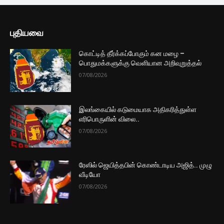
டொலரின் பெறுமதி
2 மணத்தியாலங்கள் ago
இன்றைய தங்க விலையில் பதிவான
சடுதியான மாற்றம்
3 மணத்தியாலங்கள் ago
மேலும் ஏற்றுக
முக்கிய செய்திகளை நொடிப்பொழுதில் எங்கள் செய்தி
சேவையினூடாக உடனுக்குடன் அறிந்துகொள்ள இன்றே
எமது குழுவில் இணைந்துகொள்ளுங்கள்.