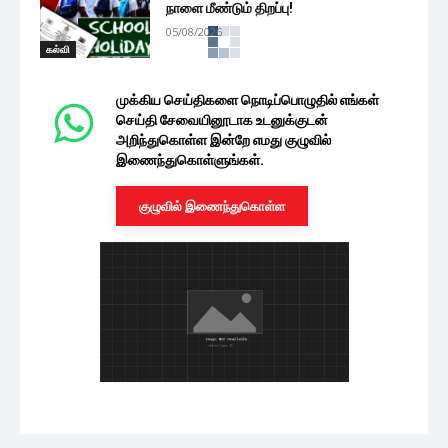
நாளை மீண்டும் திறப்பு!
05/08/2026
கல்வி
ஹட்டன் கல்வி வலயத்தின் அனைத்து
பாடசாலைகளுக்கும் நாளை விடுமுறை
அறிவிப்பு
கல்வி
04/08/2026
புலமைப்பரிசில் பரீட்சை தொடர்பில்
நடைமுறைக்கு வரும் தடை
02/08/2026
கல்வி
நெருங்கும் தரம் ஐந்து புலமைப்பரிசில்
பரீட்சை : வெளியான முக்கிய அறிவிப்பு
02/08/2026
கல்வி
பரீட்சை திணைக்களம் விடுத்துள்ள
முக்கிய அறிவிப்பு
01/08/2026