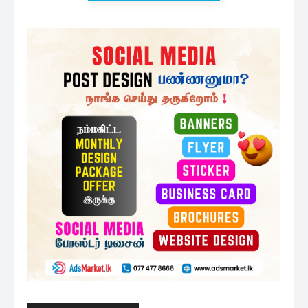
38 minutes ago
இந்திய தேசிய பாதுகாப்பு ஆலோசகர்
இலங்கை விஜயம் :...
1 மணத்தியாலம் ago
அரசியலில் களமிறங்கும் மங்களவின்
உறவுக்கார பெண்
2 மணத்தியாலங்கள் ago
மேலும் ஏற்றுக