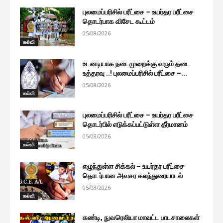
புலமைப்பரிசில் பரீட்சை – உயர்தர பரீட்சை
தொடர்பாக விசேட கூட்டம்
05/08/2026
கல்வி
உடனடியாக நடைமுறைக்கு வரும் தடை
உத்தரவு ..! புலமைப்பரிசில் பரீட்சை –...
05/08/2026
கல்வி
புலமைப்பரிசில் பரீட்சை – உயர்தர பரீட்சை
தொடர்பில் எடுக்கப்பட்டுள்ள தீர்மானம்
05/08/2026
கல்வி
எழுந்துள்ள சிக்கல் – உயர்தர பரீட்சை
தொடர்பான அவசர கலந்துரையாடல்
05/08/2026
கல்வி
கண்டி, நுவரெலியா மாவட்ட பாடசாலைகள்