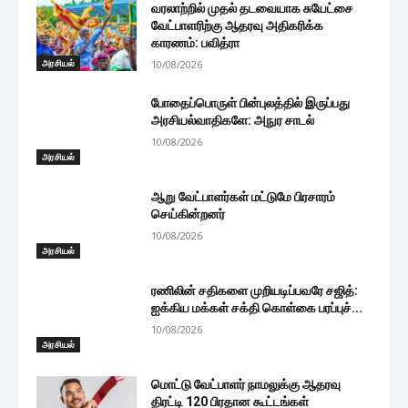
வரலாற்றில் முதல் தடவையாக சுயேட்சை
வேட்பாளரிற்கு ஆதரவு அதிகரிக்க
காரணம்: பவித்ரா
அரசியல்
10/08/2026
போதைப்பொருள் பின்புலத்தில் இருப்பது
அரசியல்வாதிகளே: அநுர சாடல்
10/08/2026
அரசியல்
ஆறு வேட்பாளர்கள் மட்டுமே பிரசாரம்
செய்கின்றனர்
10/08/2026
அரசியல்
ரணிலின் சதிகளை முறியடிப்பவரே சஜித்:
ஐக்கிய மக்கள் சக்தி கொள்கை பரப்புச்...
10/08/2026
அரசியல்
மொட்டு வேட்பாளர் நாமலுக்கு ஆதரவு
திரட்டி 120 பிரதான கூட்டங்கள்