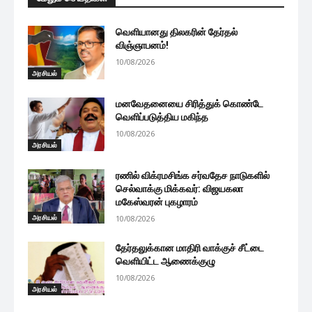
வெளியானது திலகரின் தேர்தல்
விஞ்ஞாபனம்!
10/08/2026
அரசியல்
மனவேதனையை சிரித்துக் கொண்டே
வெளிப்படுத்திய மகிந்த
10/08/2026
அரசியல்
ரணில் விக்ரமசிங்க சர்வதேச நாடுகளில்
செல்வாக்கு மிக்கவர்: விஜயகலா
மகேஸ்வரன் புகழாரம்
அரசியல்
10/08/2026
தேர்தலுக்கான மாதிரி வாக்குச் சீட்டை
வெளியிட்ட ஆணைக்குழு
10/08/2026
அரசியல்