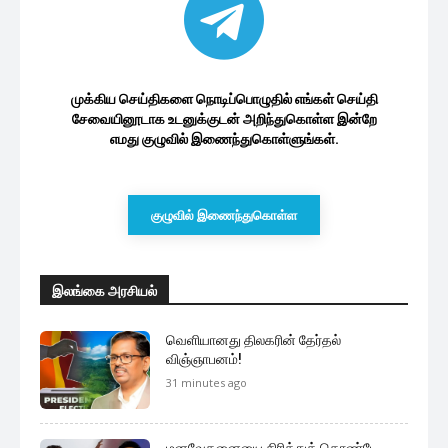
முக்கிய செய்திகளை நொடிப்பொழுதில் எங்கள் செய்தி
சேவையினூடாக உடனுக்குடன் அறிந்துகொள்ள இன்றே
எமது குழுவில் இணைந்துகொள்ளுங்கள்.
குழுவில் இணைந்துகொள்ள
இலங்கை அரசியல்
வெளியானது திலகரின் தேர்தல்
விஞ்ஞாபனம்!
31 minutes ago
மனவேதனையை சிரித்துக் கொண்டே