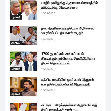
யாழில் ரணிலுக்கு ஆதரவாக பிரசாரத்தில்
ஈடுபட்ட இரு அமைச்சர்கள்
10/08/2026
அரசியல்
ஜனாதிபதிக்கு மற்றுமொரு ஆலோசகர்
:வழங்கப்பட்ட நியமனக் கடிதம்
10/08/2026
அரசியல்
1700 ரூபாய் சம்பளம் கட்டாயம்
கிடைக்கும்: நம்பிக்கை வெளியிட்டுள்ள
ஜீவன் தொண்டமான்
அரசியல்
10/08/2026
மத்திய வங்கியின் முன்னாள் ஆளுனர்
கைது செய்யப்படுவார்! அனுர உறுதி
10/08/2026
அரசியல்
வடக்கு – கிழக்கு மக்கள் ஆதரவு பொது
வேட்பாளருக்குத் தான் –...