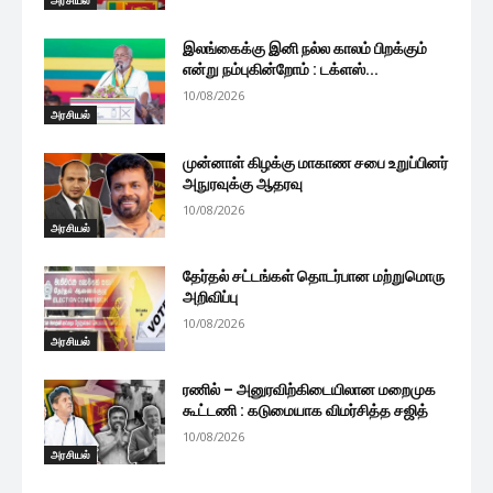
அரசியல்
இலங்கைக்கு இனி நல்ல காலம் பிறக்கும்
என்று நம்புகின்றோம் : டக்ளஸ்...
10/08/2026
அரசியல்
முன்னாள் கிழக்கு மாகாண சபை உறுப்பினர்
அநுரவுக்கு ஆதரவு
10/08/2026
அரசியல்
தேர்தல் சட்டங்கள் தொடர்பான மற்றுமொரு
அறிவிப்பு
10/08/2026
அரசியல்
ரணில் – அனுரவிற்கிடையிலான மறைமுக
கூட்டணி : கடுமையாக விமர்சித்த சஜித்
10/08/2026
அரசியல்