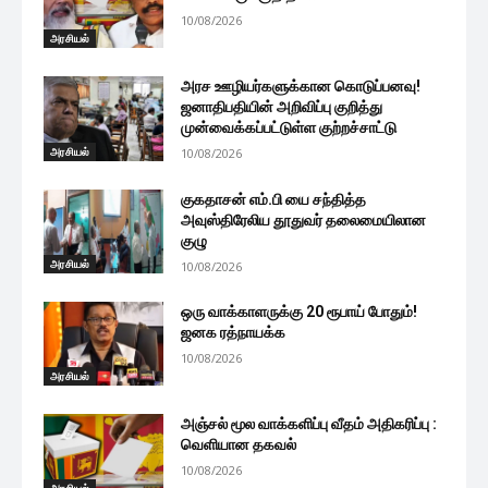
10/08/2026
அரசியல்
அரச ஊழியர்களுக்கான கொடுப்பனவு!
ஜனாதிபதியின் அறிவிப்பு குறித்து
முன்வைக்கப்பட்டுள்ள குற்றச்சாட்டு
அரசியல்
10/08/2026
குகதாசன் எம்.பி யை சந்தித்த
அவுஸ்திரேலிய தூதுவர் தலைமையிலான
குழு
அரசியல்
10/08/2026
ஒரு வாக்காளருக்கு 20 ரூபாய் போதும்!
ஜனக ரத்நாயக்க
10/08/2026
அரசியல்
அஞ்சல் மூல வாக்களிப்பு வீதம் அதிகரிப்பு :
வெளியான தகவல்
10/08/2026