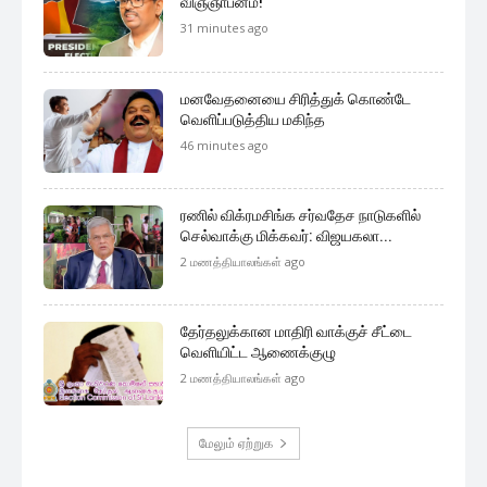
விஞ்ஞாபனம்!
31 minutes ago
மனவேதனையை சிரித்துக் கொண்டே
வெளிப்படுத்திய மகிந்த
46 minutes ago
ரணில் விக்ரமசிங்க சர்வதேச நாடுகளில்
செல்வாக்கு மிக்கவர்: விஜயகலா...
2 மணத்தியாலங்கள் ago
தேர்தலுக்கான மாதிரி வாக்குச் சீட்டை
வெளியிட்ட ஆணைக்குழு
2 மணத்தியாலங்கள் ago
மேலும் ஏற்றுக