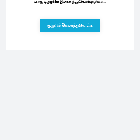
எமது குழுவில் இணைந்துகொள்ளுங்கள்.
குழுவில் இணைந்துகொள்ள
புதியவை
5 நாட்களில் எம்புரான் படம் செய்துள்ள வசூல்..
எவ்வளவு தெரியுமா
10/08/2026
புலமைப்பரிசில் பரீட்சை வினாத்தாள் விவகாரம்:
பரீட்சை ஆணையாளரின் புதிய அறிவிப்பு