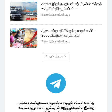
வாகன இறக்குமதியால் ஏற்பட்டுள்ள சிக்கல்
– ஆயிரத்திற்கு மேற்பட்ட...
5 மணத்தியாலங்கள் ago
ஆடை ஏற்றுமதியில் ஐந்து மாதங்களில்
2000 மில்லியன் வருமானம்
7 மணத்தியாலங்கள் ago
மேலும் ஏற்றுக
முக்கிய செய்திகளை நொடிப்பொழுதில் எங்கள் செய்தி
சேவையினூடாக உடனுக்குடன் அறிந்துகொள்ள இன்றே