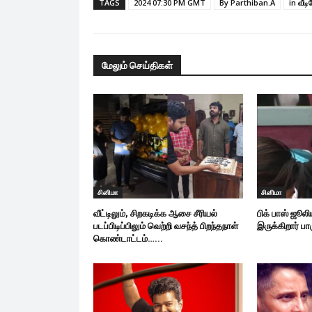
TAGS
2024 07:30 PM GMT
By Parthiban.A
in வீடி
மேலும் செய்திகள்
சினிமா
சினிமா
வீட்டிலும், சிறகடிக்க ஆசை சீரியல்
பிக் பாஸ் ஜூலி
படப்பிடிப்பிலும் வெற்றி வசந்த் பிறந்தநாள்
இருக்கிறார் பா
கொண்டாட்டம்…...