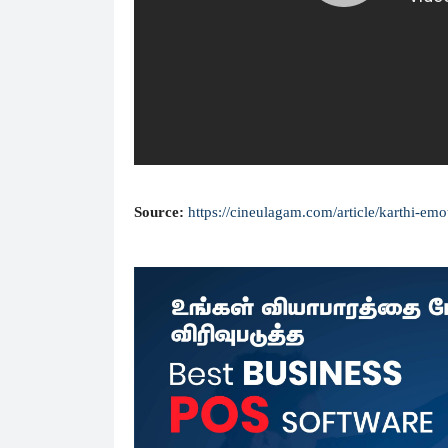
Source:
https://cineulagam.com/article/karthi-