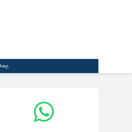
සිංහල