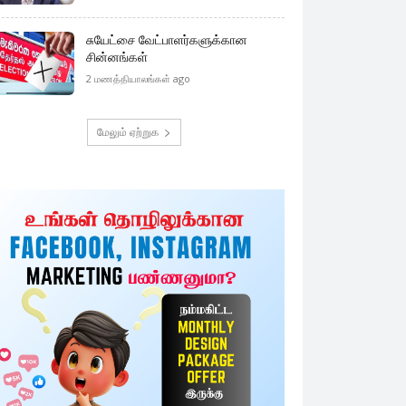
சுயேட்சை வேட்பாளர்களுக்கான
சின்னங்கள்
2 மணத்தியாலங்கள் ago
மேலும் ஏற்றுக