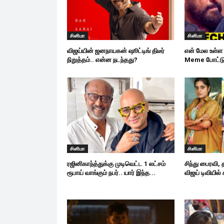
சினிமா
சினிமா
விஜய்யின் ஜனநாயகன் ஷூட்டிங் திடீர்
என் மேல உள்ள 
நிறுத்தம்.. என்ன நடந்தது?
Meme போட்டு க
சினிமா
சினிமா
ரஜினிகாந்த்துக்கு முடிவெட்ட 1 லட்சம்
சிந்து பைரவி,
ரூபாய் வாங்கும் நபர்.. யார் இந்த...
விஜய் டிவியில் 