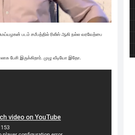
 மெய்யழகன் படம் சமீபத்தில் ரிலீஸ் ஆகி நல்ல வரவேற்பை
்னலாக பேசி இருக்கிறார். முழு வீடியோ இதோ.