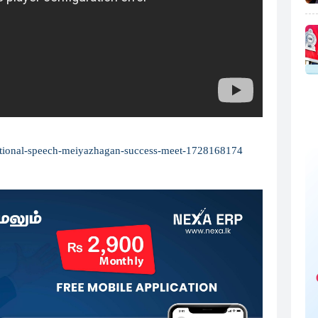
emotional-speech-meiyazhagan-success-meet-1728168174