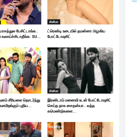
சினிமா
பாசத்துல பேசிட்டாங்க..
ட்ரெண்டி உடையில் தமன்னா அழகிய
லாய்ச்சிடாதீங்க: SU...
போட்டோஷூட்
சினிமா
 தனம் சீரியலை தொடர்ந்து
இரண்டாம் மனைவி உடன் போட்டோஷூட்
களமிறங்கும் புதிய...
செய்த நாக சைதன்யா.. வந்த
கமெண்டுகளை...