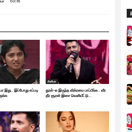
யோ
Oct 05
சினிமா
யா இது.. இப்போது எப்படி
தூள்-ல இருந்த விக்ரமை பாப்பீங்க.. வீர
ருங்க
தீர சூரன் இசை வெளியீட்டு...