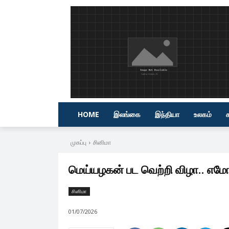
HOME
இலங்கை
இந்தியா
உலகம்
முகப்பு
சினிமா
மெய்யழகன் பட வெற்றி விழா.. எமோ
சினிமா
01/07/2026