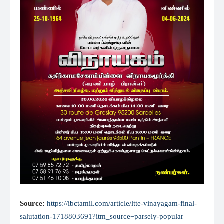
Source:
https://ibctamil.com/article/ltte-vinayagam-final-
salutation-1718803691?itm_source=parsely-popular