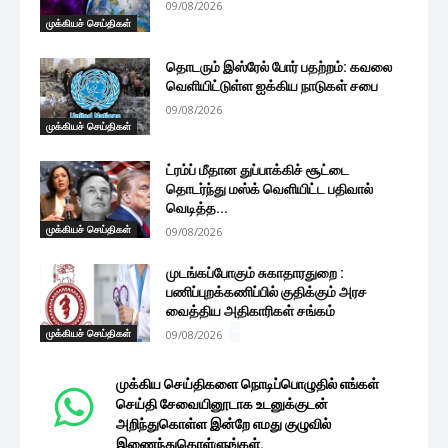
09/08/2026
முக்கியச் செய்திகள்
தொடரும் இஸ்ரேல் போர் பதற்றம்: கவலை
வெளியிட்டுள்ள ஐக்கிய நாடுகள் சபை
09/08/2026
முக்கியச் செய்திகள்
ட்ரம்ப் மீதான துப்பாக்கிச் சூட்டை
தொடர்ந்து மஸ்க் வெளியிட்ட பதிவால்
வெடித்த...
முக்கியச் செய்திகள்
09/08/2026
முடங்கப்போகும் சுகாதாரதுறை :
பணிப்புறக்கணிப்பில் குதிக்கும் அரச
வைத்திய அதிகாரிகள் சங்கம்
முக்கியச் செய்திகள்
09/08/2026
முக்கிய செய்திகளை நொடிப்பொழுதில் எங்கள்
செய்தி சேவையினூடாக உடனுக்குடன்
அறிந்துகொள்ள இன்றே எமது குழுவில்
இணைந்துகொள்ளுங்கள்.