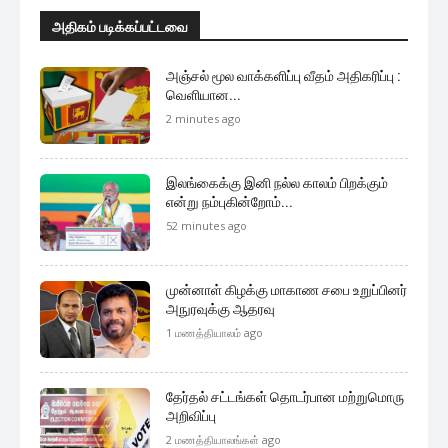
அதிகம் படிக்கப்பட்டவை
அஞ்சல் மூல வாக்களிப்பு வீதம் அதிகரிப்பு :
வெளியான...
2 minutes ago
இலங்கைக்கு இனி நல்ல காலம் பிறக்கும்
என்று நம்புகின்றோம்...
52 minutes ago
முன்னாள் கிழக்கு மாகாண சபை உறுப்பினர்
அநுரவுக்கு ஆதரவு
1 மணத்தியாலம் ago
தேர்தல் சட்டங்கள் தொடர்பான மற்றுமொரு
அறிவிப்பு
2 மணத்தியாலங்கள் ago