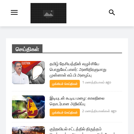
செய்திகள்
தமிழ் தேசியத்தின் எழுச்சியே
பொதுவேட்பாளர்: அணிதிரளுமாறு
முன்னாள் எம்.பி அழைப்பு
1 மணத்தியாலம் ago
முக்கியச் செய்திகள்
இடியுடன் கூடிய மழை: காலநிலை
தொடர்பான அறிவிப்பு
2 மணத்தியாலங்கள் ago
முக்கியச் செய்திகள்
குற்றவியல் சட்டத்தில் திருத்தம்