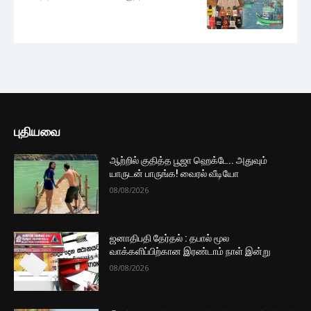
புதியவை
ஆற்றில் குதித்த பூஜா ஹெக்டே.. அதுவும்
யாருடன் பாருங்க! வைரல் வீடியோ
08/08/2026
ஜனாதிபதி தேர்தல் : தபால் மூல
வாக்களிப்பிற்கான இரண்டாம் நாள் இன்று
08/08/2026