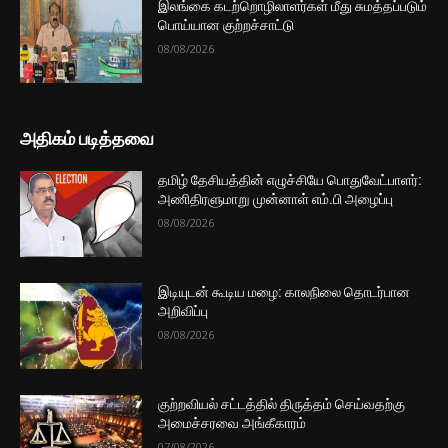
இலங்கை கடற்றொழிலாளர்கள் மீது சுமத்தப்படும்
பொய்யான குற்றச்சாட்டு
08/08/2026
அதிகம் படித்தவை
தமிழ் தேசியத்தின் எழுச்சியே பொதுவேட்பாளர்:
அணிதிரளுமாறு முன்னாள் எம்.பி அழைப்பு
08/08/2026
இடியுடன் கூடிய மழை: காலநிலை தொடர்பான
அறிவிப்பு
08/08/2026
குற்றவியல் சட்டத்தில் திருத்தம் செய்வதற்கு
அமைச்சரவை அங்கீகாரம்
07/08/2026