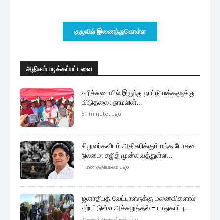
குழுவில் இணைந்துகொள்ள
அதிகம் படிக்கப்பட்டவை
வரிச்சுமையில் இருந்து நாட்டு மக்களுக்கு
விடுதலை : நாமலின்...
51 minutes ago
சிறுவர்களிடம் அதிகரிக்கும் மந்த போசன
நிலமை: சஜித் முன்வைத்துள்ள...
1 மணத்தியாலம் ago
ஜனாதிபதி வேட்பாளருக்கு மனைவிகளால்
ஏற்பட்டுள்ள அச்சுறுத்தல் – பாதுகாப்பு...
2 மணத்தியாலங்கள் ago