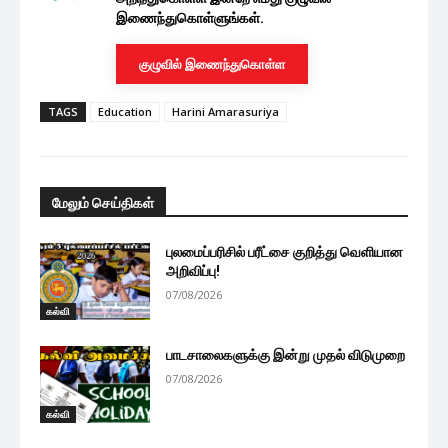
இணைந்துகொள்ளுங்கள்.
குழுவில் இணைந்துகொள்ள
TAGS
Education
Harini Amarasuriya
மேலும் செய்திகள்
புலமைப்பரிசில் பரீட்சை குறித்து வெளியான
அறிவிப்பு!
07/08/2026
கல்வி
பாடசாலைகளுக்கு இன்று முதல் விடுமுறை
07/08/2026
கல்வி