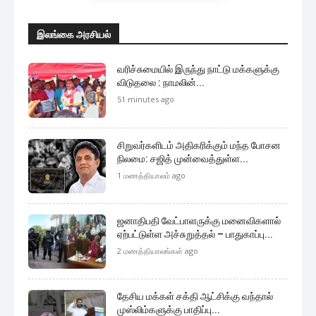
இலங்கை அரசியல்
வரிச்சுமையில் இருந்து நாட்டு மக்களுக்கு
விடுதலை : நாமலின்...
51 minutes ago
சிறுவர்களிடம் அதிகரிக்கும் மந்த போசன
நிலமை: சஜித் முன்வைத்துள்ள...
1 மணத்தியாலம் ago
ஜனாதிபதி வேட்பாளருக்கு மனைவிகளால்
ஏற்பட்டுள்ள அச்சுறுத்தல் – பாதுகாப்பு...
2 மணத்தியாலங்கள் ago
தேசிய மக்கள் சக்தி ஆட்சிக்கு வந்தால்
முஸ்லிம்களுக்கு பாதிப்பு...