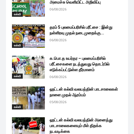
அமைச்சு வெளியிட்ட அறிவிப்பு
06/08/2026
கல்வி
தரம் 5 புலமைப்பரிசில் பரீட்சை : இன்று
நள்ளிரவு முதல் நடைமுறைக்கு...
06/08/2026
கல்வி
க.பொ.த உயர்தர – புலமைப்பரிசில்
பரீட்சைகளை நடத்துவது தொடர்பில்
எடுக்கப்பட்டுள்ள தீர்மானம்
கல்வி
06/08/2026
ஹட்டன் கல்வி வலயத்தின் பாடசாலைகள்
நாளை முதல் ஆரம்பம்
05/08/2026
கல்வி
ஹட்டன் கல்வி வலயத்தின் அனைத்து
பாடசாலைகளையும் மீள் திறக்க
நடவடிக்கை