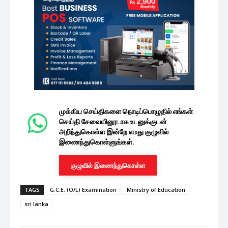
முக்கிய செய்திகளை நொடிப்பொழுதில் எங்கள்
செய்தி சேவையினூடாக உடனுக்குடன்
அறிந்துகொள்ள இன்றே எமது குழுவில்
இணைந்துகொள்ளுங்கள்.
குழுவில் இணைந்துகொள்ள
TAGS
G.C.E. (O/L) Examination
Ministry of Education
sri lanka