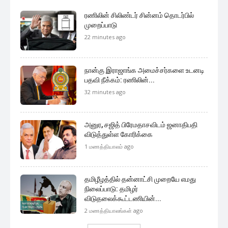
ரணிலின் சிலிண்டர் சின்னம் தொடர்பில்
முறைப்பாடு
22 minutes ago
நான்கு இராஜாங்க அமைச்சர்களை உடனடி
பதவி நீக்கம்: ரணிலின்...
32 minutes ago
அனுர, சஜித் பிரேமதாசவிடம் ஜனாதிபதி
விடுத்துள்ள கோரிக்கை
1 மணத்தியாலம் ago
தமிழீழத்தில் தன்னாட்சி முறையே எமது
நிலைப்பாடு: தமிழர்
விடுதலைக்கூட்டணியின்...
2 மணத்தியாலங்கள் ago