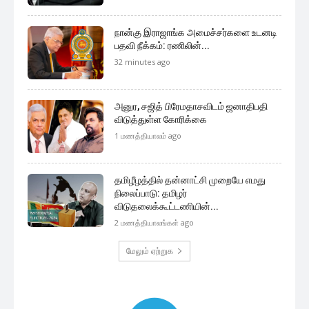
நான்கு இராஜாங்க அமைச்சர்களை உடனடி
பதவி நீக்கம்: ரணிலின்...
32 minutes ago
அனுர, சஜித் பிரேமதாசவிடம் ஜனாதிபதி
விடுத்துள்ள கோரிக்கை
1 மணத்தியாலம் ago
தமிழீழத்தில் தன்னாட்சி முறையே எமது
நிலைப்பாடு: தமிழர்
விடுதலைக்கூட்டணியின்...
2 மணத்தியாலங்கள் ago
மேலும் ஏற்றுக