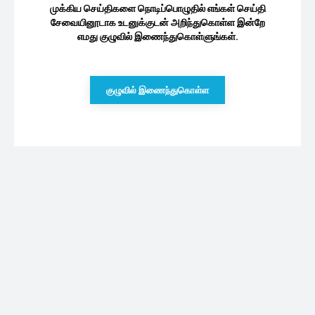
முக்கிய செய்திகளை நொடிப்பொழுதில் எங்கள் செய்தி
சேவையினூடாக உடனுக்குடன் அறிந்துகொள்ள இன்றே
எமது குழுவில் இணைந்துகொள்ளுங்கள்.
குழுவில் இணைந்துகொள்ள
புதியவை
இஸ்ரேலை வேரோடு பிடுங்கி எறிவோம்…! ஈரான்
உச்சபட்ச தலைவர் பகீர் அறிவிப்பு
09/08/2026