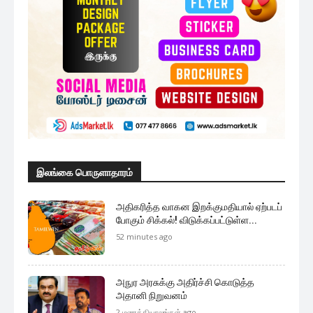
இலங்கை பொருளாதாரம்
அதிகரித்த வாகன இறக்குமதியால் ஏற்படப்
போகும் சிக்கல்! விடுக்கப்பட்டுள்ள...
52 minutes ago
அநுர அரசுக்கு அதிர்ச்சி கொடுத்த
அதானி நிறுவனம்
2 மணத்தியாலங்கள் ago