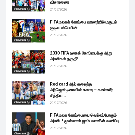
விசாரணை
விளையாட்டு
21/07/2026
FIFA உலகக் கோப்பை வரலாற்றில் மகுடம்
சூடிய ஸ்பெயின்!
21/07/2026
விளையாட்டு
2030 FIFA உலகக் கோப்பைக்கு ஆறு
அணிகள் தகுதி!
20/07/2026
விளையாட்டு
Red card ஆல் கலைந்த
அர்ஜென்டினாவின் கனவு – கண்ணீர்
சிந்திய...
விளையாட்டு
20/07/2026
FIFA உலக கோப்பையை வெல்லப்போகும்
அணி..! முன்னாள் ஜாம்பவானின் கணிப்பு
20/07/2026
விளையாட்டு