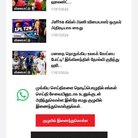
ஹாலண்ட்...
விளையாட்டு
17/07/2026
Jaffna கிங்ஸ் அணி உரிமையாளர் ஒருவர்
அதிரடியாக கைது
17/07/2026
விளையாட்டு
மனதை நொறுக்கிய உலகக் கோப்பை
போட்டி! இங்கிலாந்தின் தோல்வி குறித்து
ஹரி...
விளையாட்டு
17/07/2026
முக்கிய செய்திகளை நொடிப்பொழுதில் எங்கள்
செய்தி சேவையினூடாக உடனுக்குடன்
அறிந்துகொள்ள இன்றே எமது குழுவில்
இணைந்துகொள்ளுங்கள்.
குழுவில் இணைந்துகொள்ள