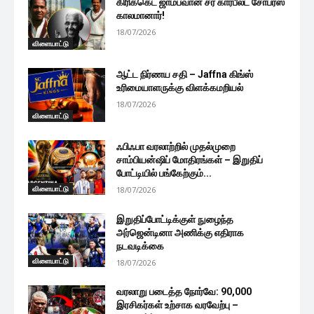
கிரிக்கெட் ஜாம்பவான் சர் கார்பீல்ட் சோபர்ஸ்
காலமானார்!
18/07/2026
விளையாட்டு
ஆட்ட நிர்ணய சதி – Jaffna கிங்ஸ்
உரிமையாளருக்கு விளக்கமறியல்
18/07/2026
விளையாட்டு
ஃபிஃபா வரலாற்றில் முதல்முறை
சாம்பியன்ஷிப் மோதிரங்கள் – இறுதிப்
போட்டியில் பங்கேற்கும்...
விளையாட்டு
18/07/2026
இறுதிப்போட்டிக்குள் நுழைந்த
அர்ஜென்டினா அணிக்கு எதிராக
நடவடிக்கை
விளையாட்டு
18/07/2026
வரலாறு படைத்த நோர்வே: 90,000
இரசிகர்கள் உற்சாக வரவேற்பு –