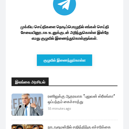
முக்கிய செய்திகளை நொடிப்பொழுதில் எங்கள் செய்தி
சேவையினூடாக உடனுக்குடன் அறிந்துகொள்ள இன்றே
எமது குழுவில் இணைந்துகொள்ளுங்கள்.
குழுவில் இணைந்துகொள்ள
இலங்கை அரசியல்
ரணிலுக்கு ஆதரவாக “புலுவன் ஸ்ரீலங்கா”
ஒப்பந்தம் கைச்சாத்து
55 minutes ago
நாடாளுமன்றில் சஜித்திற்கு எச்சரிக்கை