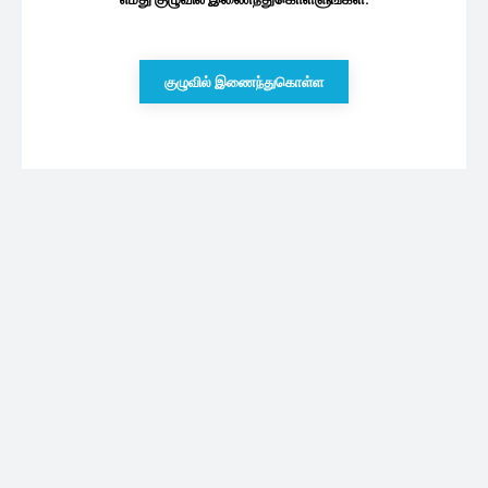
குழுவில் இணைந்துகொள்ள
புதியவை
இலங்கையிடம் உள்ள டொலர்கள் தொடர்பில்
பொய்யான தகவல்
06/08/2026
நடிகை கீர்த்தி சுரேஷ் பாதுகாத்து வந்த
ரகசியம்.. விரைவில் குட் நியூஸ்!
06/08/2026