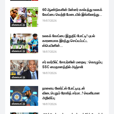
60 ஆண்டுகளின் பின்னர் கால்பந்து உலகக்
கோப்பை வெற்றி மேடையில் இங்கிலாந்து...
19/07/2026
விளையாட்டு
உலகக் கோப்பை இறுதிப் போட்டி! புயல்
காரணமாக இரத்து செய்யப்பட்ட
ஸ்பெயினின்...
விளையாட்டு
18/07/2026
சர் கார்பீல்ட் சோபர்ஸின் மறைவு : கொழும்பு
SSC மைதானத்தில் அஞ்சலி
18/07/2026
விளையாட்டு
நாளைய லோர்ட்ஸ் போட்டியுடன்
விடைபெறும் ரோகித் சர்மா..! வெளியான
அறிவிப்பு
விளையாட்டு
18/07/2026