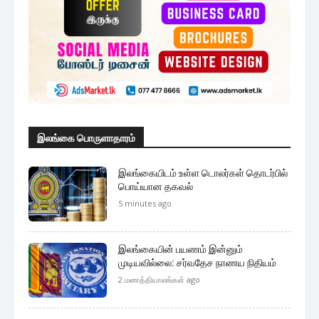
இலங்கை பொருளாதாரம்
இலங்கையிடம் உள்ள டொலர்கள் தொடர்பில்
பொய்யான தகவல்
5 minutes ago
இலங்கையின் பயணம் இன்னும்
முடியவில்லை: சர்வதேச நாணய நிதியம்
2 மணத்தியாலங்கள் ago