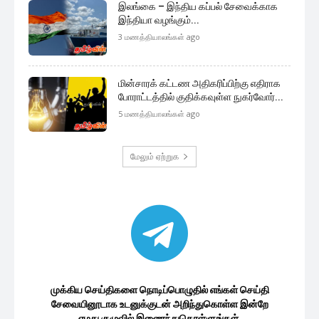
இலங்கை – இந்திய கப்பல் சேவைக்காக
இந்தியா வழங்கும்...
3 மணத்தியாலங்கள் ago
மின்சாரக் கட்டண அதிகரிப்பிற்கு எதிராக
போராட்டத்தில் குதிக்கவுள்ள நுகர்வோர்...
5 மணத்தியாலங்கள் ago
மேலும் ஏற்றுக
முக்கிய செய்திகளை நொடிப்பொழுதில் எங்கள் செய்தி
சேவையினூடாக உடனுக்குடன் அறிந்துகொள்ள இன்றே
எமது குழுவில் இணைந்துகொள்ளுங்கள்.