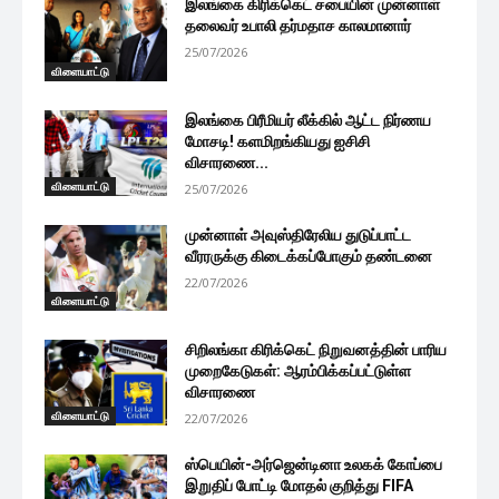
இலங்கை கிரிக்கெட் சபையின் முன்னாள்
தலைவர் உபாலி தர்மதாச காலமானார்
25/07/2026
விளையாட்டு
இலங்கை பிரீமியர் லீக்கில் ஆட்ட நிர்ணய
மோசடி! களமிறங்கியது ஐசிசி
விசாரணை...
விளையாட்டு
25/07/2026
முன்னாள் அவுஸ்திரேலிய துடுப்பாட்ட
வீரரருக்கு கிடைக்கப்போகும் தண்டனை
22/07/2026
விளையாட்டு
சிறிலங்கா கிரிக்கெட் நிறுவனத்தின் பாரிய
முறைகேடுகள்: ஆரம்பிக்கப்பட்டுள்ள
விசாரணை
விளையாட்டு
22/07/2026
ஸ்பெயின்-அர்ஜென்டினா உலகக் கோப்பை
இறுதிப் போட்டி மோதல் குறித்து FIFA