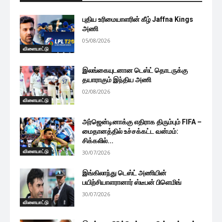
புதிய உரிமையாளரின் கீழ் Jaffna Kings
அணி
05/08/2026
விளையாட்டு
இலங்கையுடனான டெஸ்ட் தொடருக்கு
தயாராகும் இந்திய அணி
02/08/2026
விளையாட்டு
அர்ஜென்டினாக்கு எதிராக திரும்பும் FIFA –
மைதானத்தில் உச்சக்கட்ட வன்மம்:
சிக்கலில்...
விளையாட்டு
30/07/2026
இங்கிலாந்து டெஸ்ட் அணியின்
பயிற்சியாளரானார் ஸ்டீபன் பிளெமிங்
30/07/2026
விளையாட்டு