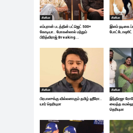
சினிமா
சினிமா
எம்புரான் படத்தின் பட்ஜெட் 500+
இளம் நடிகை ப்ர
கோடியா.. மோகன்லால் மற்றும்
போட்டோஷூட்
பிரித்விராஜ் Breaking...
சினிமா
சினிமா
பிரபாஸுக்கு வில்லனாகும் தமிழ் ஹீரோ..
இந்திரஜா ரோப
யார் தெரியுமா
வைத்த கமல்ஹ
தெரியுமா