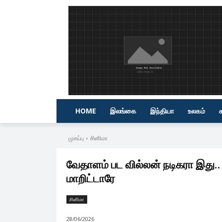
HOME
இலங்கை
இந்தியா
உலகம்
முகப்பு
சினிமா
வேதாளம் பட வில்லன் நடிகரா இத
மாறிட்டாரே
சினிமா
28/06/2026