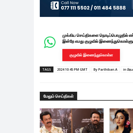
முக்கிய செய்திகளை நொடிப்பொழுதில் எ
இன்றே எமது குழுவில் இணைந்துகொள்ளுங
குழுவில் இணைந்துகொள்ள
TAGS
2024 10:45 PM GMT
By Parthiban.A
in பிர
மேலும் செய்திகள்