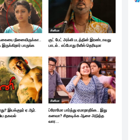
சினிமா
ிகையை நினைவிருக்கா..
குட் பேட் அக்லி படத்தின் இரண்டாவது
 இருக்கிறார் பாருங்க
பாடல்.. எப்போது ரிலீஸ் தெரியுமா
சினிமா
து? இயக்குநர் ஏ.ஆர்.
ப்ரோமோ பார்த்து ஏமாறாதீங்க.. இது
றிய தகவல்
கனவா? சிறகடிக்க ஆசை அடுத்த
வார...