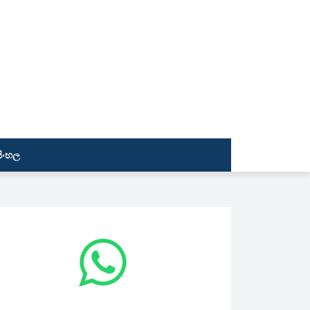
සිංහල