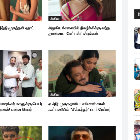
சினிமா
ீத்தி முகுந்தன் ஹாட்
அழகிய சேலையில் நிகழ்ச்சிக்கு வந்த
தமன்னா.. லேட்டஸ்ட் ஸ்டில்கள்
சினிமா
ோஷங்கர் மகனுக்கு பெயர்
ஏ.ஆர்.முருகதாஸ் – சல்மான் கான்
ாசன்! என்ன பெயர்
கூட்டணியில் “சிக்கந்தர்” பட ட்ரெய்லர்