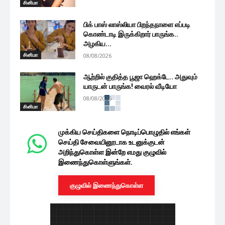
சினிமா
பிக் பாஸ் லாஸ்லியா பிறந்தநாளை எப்படி
கொண்டாடி இருக்கிறார் பாருங்க..
அழகிய...
சினிமா
08/08/2026
ஆற்றில் குதித்த பூஜா ஹெக்டே.. அதுவும்
யாருடன் பாருங்க! வைரல் வீடியோ
08/08/2026
சினிமா
முக்கிய செய்திகளை நொடிப்பொழுதில் எங்கள்
செய்தி சேவையினூடாக உடனுக்குடன்
அறிந்துகொள்ள இன்றே எமது குழுவில்
இணைந்துகொள்ளுங்கள்.
குழுவில் இணைந்துகொள்ள