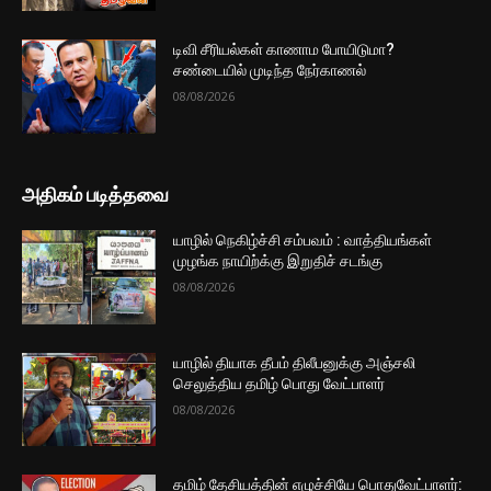
டிவி சீரியல்கள் காணாம போயிடுமா?
சண்டையில் முடிந்த நேர்காணல்
08/08/2026
அதிகம் படித்தவை
யாழில் நெகிழ்ச்சி சம்பவம் : வாத்தியங்கள்
முழங்க நாயிற்க்கு இறுதிச் சடங்கு
08/08/2026
யாழில் தியாக தீபம் திலீபனுக்கு அஞ்சலி
செலுத்திய தமிழ் பொது வேட்பாளர்
08/08/2026
தமிழ் தேசியத்தின் எழுச்சியே பொதுவேட்பாளர்: