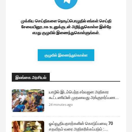
முக்கிய செய்திகளை நொடிப்பொழுதில் எங்கள் செய்தி
சேவையினூடாக உடனுக்குடன் அறிந்துகொள்ள இன்றே
எமது குழுவில் இணைந்துகொள்ளுங்கள்.
குழுவில் இணைந்துகொள்ள
இலங்கை அரசியல்
யாழில் இடம்பெற்ற சர்வஜன அதிகார
கூட்டணியின் முதலாவது அங்குரார்ப்பண...
24 minutes ago
ஓய்வூதியதாரர்களின் கொடுப்பனவு 70
சதவீதம் வரை அதிகரிக்கப்படும் :...