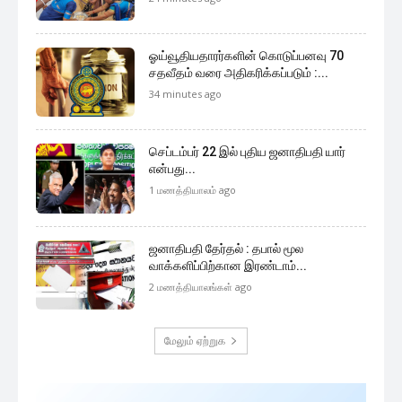
ஓய்வூதியதாரர்களின் கொடுப்பனவு 70
சதவீதம் வரை அதிகரிக்கப்படும் :...
34 minutes ago
செப்டம்பர் 22 இல் புதிய ஜனாதிபதி யார்
என்பது...
1 மணத்தியாலம் ago
ஜனாதிபதி தேர்தல் : தபால் மூல
வாக்களிப்பிற்கான இரண்டாம்...
2 மணத்தியாலங்கள் ago
மேலும் ஏற்றுக