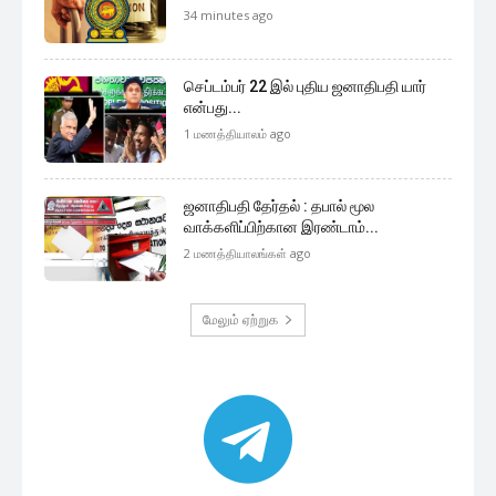
34 minutes ago
செப்டம்பர் 22 இல் புதிய ஜனாதிபதி யார்
என்பது...
1 மணத்தியாலம் ago
ஜனாதிபதி தேர்தல் : தபால் மூல
வாக்களிப்பிற்கான இரண்டாம்...
2 மணத்தியாலங்கள் ago
மேலும் ஏற்றுக