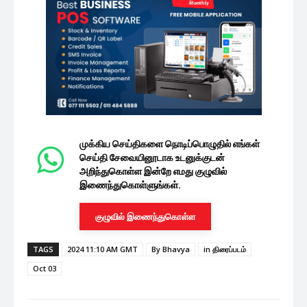
முக்கிய செய்திகளை நொடிப்பொழுதில் எங்கள்
செய்தி சேவையினூடாக உடனுக்குடன்
அறிந்துகொள்ள இன்றே எமது குழுவில்
இணைந்துகொள்ளுங்கள்.
குழுவில் இணைந்துகொள்ள
TAGS
2024 11:10 AM GMT
By Bhavya
in திரைப்படம்
Oct 03