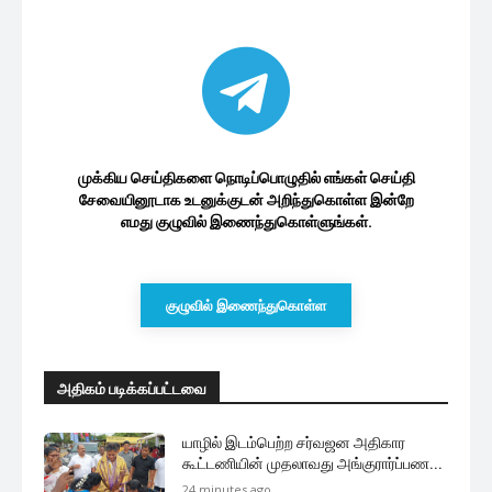
முக்கிய செய்திகளை நொடிப்பொழுதில் எங்கள் செய்தி
சேவையினூடாக உடனுக்குடன் அறிந்துகொள்ள இன்றே
எமது குழுவில் இணைந்துகொள்ளுங்கள்.
குழுவில் இணைந்துகொள்ள
அதிகம் படிக்கப்பட்டவை
யாழில் இடம்பெற்ற சர்வஜன அதிகார
கூட்டணியின் முதலாவது அங்குரார்ப்பண...
24 minutes ago