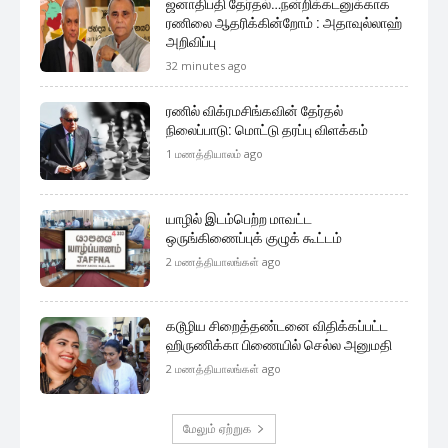
ஜனாதிபதி தேர்தல்…நன்றிக்கடனுக்காக
ரணிலை ஆதரிக்கின்றோம் : அதாவுல்லாஹ்
அறிவிப்பு
32 minutes ago
ரணில் விக்ரமசிங்கவின் தேர்தல்
நிலைப்பாடு: மொட்டு தரப்பு விளக்கம்
1 மணத்தியாலம் ago
யாழில் இடம்பெற்ற மாவட்ட
ஒருங்கிணைப்புக் குழுக் கூட்டம்
2 மணத்தியாலங்கள் ago
கடூழிய சிறைத்தண்டனை விதிக்கப்பட்ட
ஹிருணிக்கா பிணையில் செல்ல அனுமதி
2 மணத்தியாலங்கள் ago
மேலும் ஏற்றுக