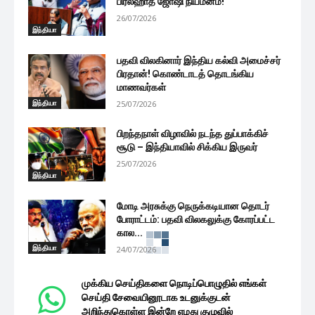
பிரல்ஹாத் ஜோஷி நியமனம்!
26/07/2026
இந்தியா
பதவி விலகினார் இந்திய கல்வி அமைச்சர்
பிரதான்! கொண்டாடத் தொடங்கிய
மாணவர்கள்
இந்தியா
25/07/2026
பிறந்தநாள் விழாவில் நடந்த துப்பாக்கிச்
சூடு – இந்தியாவில் சிக்கிய இருவர்
25/07/2026
இந்தியா
மோடி அரசுக்கு நெருக்கடியான தொடர்
போராட்டம்: பதவி விலகலுக்கு கோரப்பட்ட
கால...
இந்தியா
24/07/2026
முக்கிய செய்திகளை நொடிப்பொழுதில் எங்கள்
செய்தி சேவையினூடாக உடனுக்குடன்
அறிந்துகொள்ள இன்றே எமது குழுவில்