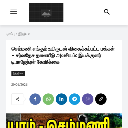
முகப்பு
இந்தியா
செம்மணி எங்கும் உயிருடன் விதைக்கப்பட்ட மக்கள்
– சர்வதேச தலையீடு அவசியம்: இயக்குனர்
டி.ராஜேந்தர் கோரிக்கை
இந்தியா
29/06/2026