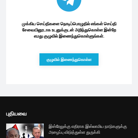
முக்கிய செய்திகளை நொடிப்பொழுதில் எங்கள் செய்தி
சேவையினூடாக உடனுக்குடன் அறிந்துகொள்ள இன்றே
எமது குழுவில் இணைந்துகொள்ளுங்கள்.
குழுவில் இணைந்துகொள்ள
புதியவை
இஸ்ரேலுக்கு எதிராக இஸ்லாமிய நாடுகளுக்கு
அழைப்பு விடுத்துள்ள துருக்கி