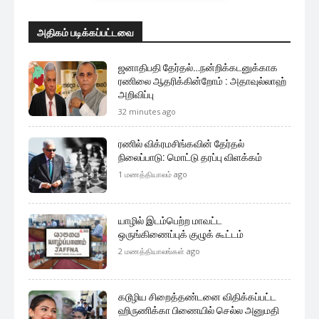
அதிகம் படிக்கப்பட்டவை
ஜனாதிபதி தேர்தல்…நன்றிக்கடனுக்காக
ரணிலை ஆதரிக்கின்றோம் : அதாவுல்லாஹ்
அறிவிப்பு
32 minutes ago
ரணில் விக்ரமசிங்கவின் தேர்தல்
நிலைப்பாடு: மொட்டு தரப்பு விளக்கம்
1 மணத்தியாலம் ago
யாழில் இடம்பெற்ற மாவட்ட
ஒருங்கிணைப்புக் குழுக் கூட்டம்
2 மணத்தியாலங்கள் ago
கடூழிய சிறைத்தண்டனை விதிக்கப்பட்ட
ஹிருணிக்கா பிணையில் செல்ல அனுமதி