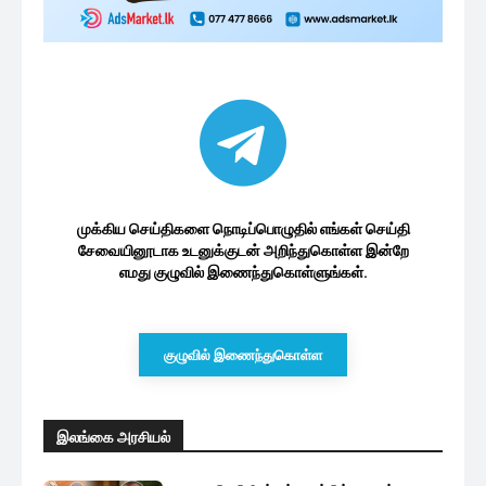
முக்கிய செய்திகளை நொடிப்பொழுதில் எங்கள் செய்தி
சேவையினூடாக உடனுக்குடன் அறிந்துகொள்ள இன்றே
எமது குழுவில் இணைந்துகொள்ளுங்கள்.
குழுவில் இணைந்துகொள்ள
இலங்கை அரசியல்