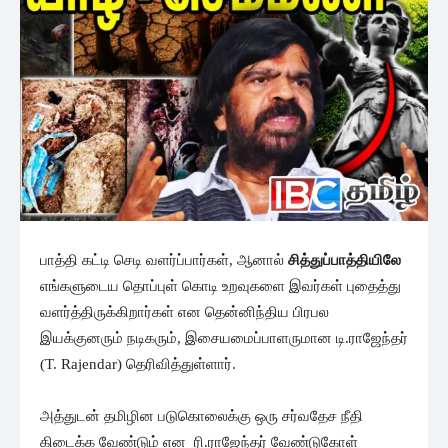
பாத்தி கட்டி செடி வளர்ப்பார்கள், ஆனால்
சித்துப்பாத்தியிலே
எங்களுடைய தொப்புள் கொடி உறவுகளை இவர்கள் புதைத்து
வளர்த்திருக்கிறார்கள் என தென்னிந்திய பிரபல
இயக்குனரும் நடிகரும், இசையமைப்பாளருமான டி.ராஜேந்தர்
(T. Rajendar) தெரிவித்துள்ளார்.
அத்துடன் தமிழின படுகொலைக்கு ஒரு சர்வதேச நீதி
கிடைக்க வேண்டும் என ரி.ராஜேந்தர் வேண்டுகோள்