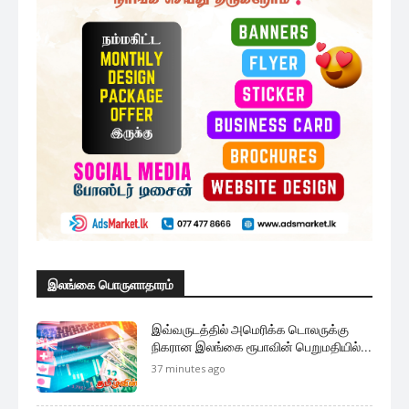
இலங்கை பொருளாதாரம்
இவ்வருடத்தில் அமெரிக்க டொலருக்கு
நிகரான இலங்கை ரூபாவின் பெறுமதியில்...
37 minutes ago