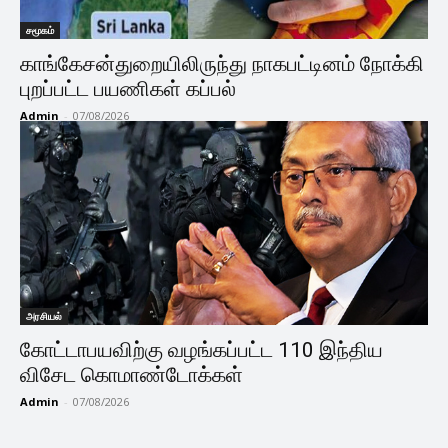
சமூகம்
காங்கேசன்துறையிலிருந்து நாகபட்டினம் நோக்கி
புறப்பட்ட பயணிகள் கப்பல்
Admin
-
07/08/2026
அரசியல்
கோட்டாபயவிற்கு வழங்கப்பட்ட 110 இந்திய
விசேட கொமாண்டோக்கள்
Admin
-
07/08/2026