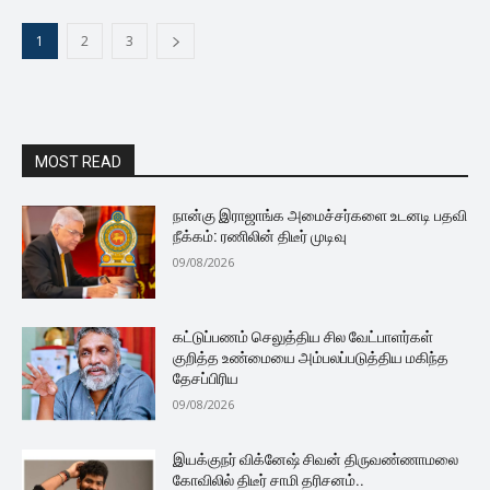
1
2
3
MOST READ
நான்கு இராஜாங்க அமைச்சர்களை உடனடி பதவி
நீக்கம்: ரணிலின் திடீர் முடிவு
09/08/2026
கட்டுப்பணம் செலுத்திய சில வேட்பாளர்கள்
குறித்த உண்மையை அம்பலப்படுத்திய மகிந்த
தேசப்பிரிய
09/08/2026
இயக்குநர் விக்னேஷ் சிவன் திருவண்ணாமலை
கோவிலில் திடீர் சாமி தரிசனம்..