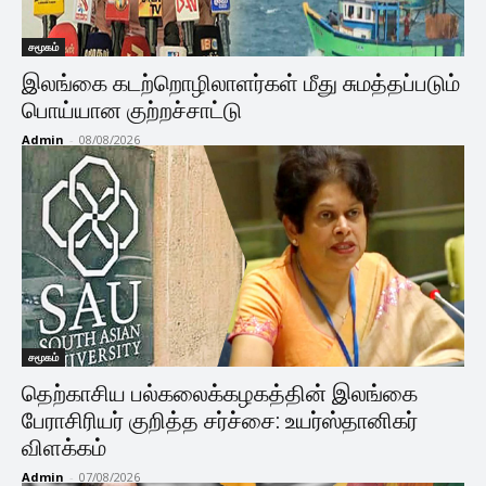
சமூகம்
இலங்கை கடற்றொழிலாளர்கள் மீது சுமத்தப்படும்
பொய்யான குற்றச்சாட்டு
Admin
-
08/08/2026
சமூகம்
தெற்காசிய பல்கலைக்கழகத்தின் இலங்கை
பேராசிரியர் குறித்த சர்ச்சை: உயர்ஸ்தானிகர்
விளக்கம்
Admin
-
07/08/2026