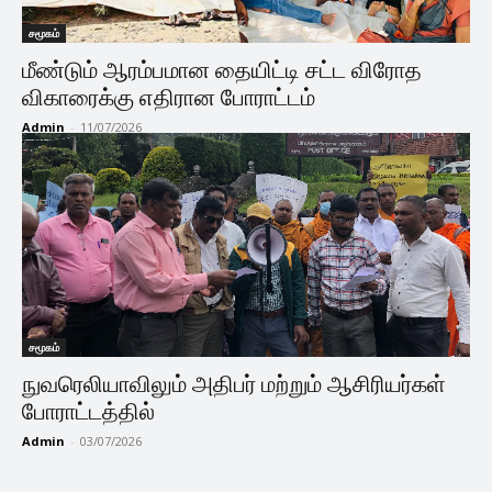
சமூகம்
மீண்டும் ஆரம்பமான தையிட்டி சட்ட விரோத
விகாரைக்கு எதிரான போராட்டம்
Admin
-
11/07/2026
சமூகம்
நுவரெலியாவிலும் அதிபர் மற்றும் ஆசிரியர்கள்
போராட்டத்தில்
Admin
-
03/07/2026