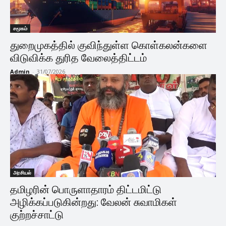
சமூகம்
துறைமுகத்தில் குவிந்துள்ள கொள்கலன்களை
விடுவிக்க துரித வேலைத்திட்டம்
Admin
-
31/07/2026
அரசியல்
தமிழரின் பொருளாதாரம் திட்டமிட்டு
அழிக்கப்படுகின்றது: வேலன் சுவாமிகள்
குற்றச்சாட்டு