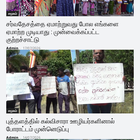
சமூகம்
சர்வதேசத்தை ஏமாற்றுவது போல எங்களை
ஏமாற்ற முடியாது : முன்வைக்கப்பட்ட
குற்றச்சாட்டு
Admin
-
17/07/2026
சமூகம்
புத்தளத்தில் கல்விசாரா ஊழியர்களினால்
போராட்டம் முன்னெடுப்பு
Admin
-
14/07/2026