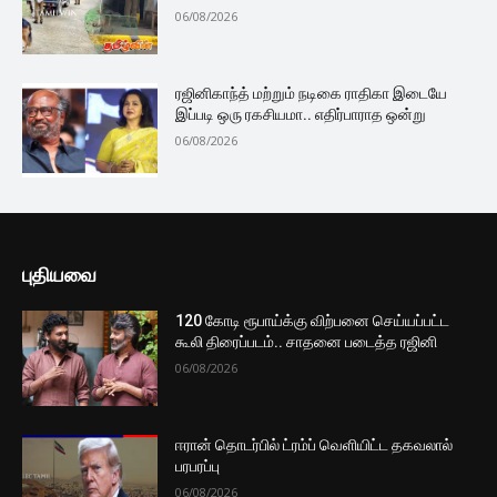
06/08/2026
ரஜினிகாந்த் மற்றும் நடிகை ராதிகா இடையே
இப்படி ஒரு ரகசியமா.. எதிர்பாராத ஒன்று
06/08/2026
புதியவை
120 கோடி ரூபாய்க்கு விற்பனை செய்யப்பட்ட
கூலி திரைப்படம்.. சாதனை படைத்த ரஜினி
06/08/2026
ஈரான் தொடர்பில் ட்ரம்ப் வெளியிட்ட தகவலால்
பரபரப்பு
06/08/2026