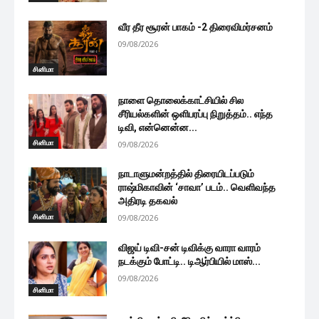
வீர தீர சூரன் பாகம் -2 திரைவிமர்சனம்
09/08/2026
சினிமா
நாளை தொலைக்காட்சியில் சில
சீரியல்களின் ஒளிபரப்பு நிறுத்தம்.. எந்த
டிவி, என்னென்ன...
சினிமா
09/08/2026
நாடாளுமன்றத்தில் திரையிடப்படும்
ராஷ்மிகாவின் ‘சாவா’ படம்.. வெளிவந்த
அதிரடி தகவல்
சினிமா
09/08/2026
விஜய் டிவி-சன் டிவிக்கு வாரா வாரம்
நடக்கும் போட்டி.. டிஆர்பியில் மாஸ்...
09/08/2026
சினிமா