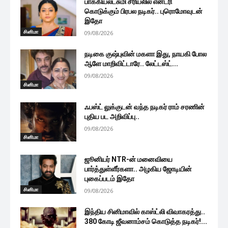
பாக்கியலட்சுமி சீரியலில் என்ட்ரி
கொடுக்கும் பிரபல நடிகர்.. புரொமோவுடன்
இதோ
சினிமா
09/08/2026
நடிகை குஷ்புவின் மகளா இது, நாயகி போல
ஆளே மாறிவிட்டாரே.. லேட்டஸ்ட்...
09/08/2026
சினிமா
ஃபஸ்ட் லுக்குடன் வந்த நடிகர் ராம் சரணின்
புதிய பட அறிவிப்பு..
09/08/2026
சினிமா
ஜூனியர் NTR-ன் மனைவியை
பார்த்துள்ளீர்களா.. அழகிய ஜோடியின்
புகைப்படம் இதோ
சினிமா
09/08/2026
இந்திய சினிமாவில் காஸ்ட்லி விவாகரத்து..
380 கோடி ஜீவனாம்சம் கொடுத்த நடிகர்!...