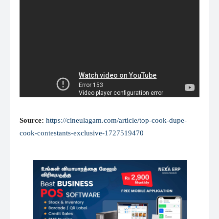
Source:
https://cineulagam.com/article/top-cook-dupe-
cook-contestants-exclusive-1727519470