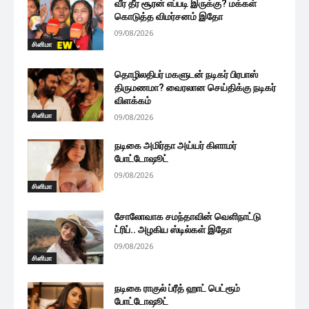
வீர தீர சூரன் எப்படி இருக்கு? மக்கள்
கொடுத்த விமர்சனம் இதோ
09/08/2026
சினிமா
தொழிலதிபர் மகளுடன் நடிகர் பிரபாஸ்
திருமணமா? வைரலான செய்திக்கு நடிகர்
விளக்கம்
சினிமா
09/08/2026
நடிகை அமிர்தா அய்யர் கிளாமர்
போட்டோஷூட்
09/08/2026
சினிமா
சோலோவாக சமந்தாவின் வெளிநாட்டு
ட்ரிப்.. அழகிய ஸ்டில்கள் இதோ
09/08/2026
சினிமா
நடிகை ராகுல் ப்ரீத் ஹாட் பெட்ரூம்
போட்டோஷூட்