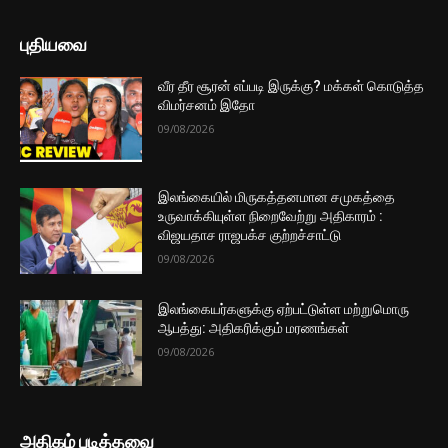
புதியவை
வீர தீர சூரன் எப்படி இருக்கு? மக்கள் கொடுத்த
விமர்சனம் இதோ
09/08/2026
இலங்கையில் மிருகத்தனமான சமுகத்தை
உருவாக்கியுள்ள நிறைவேற்று அதிகாரம் :
விஜயதாச ராஜபக்ச குற்றச்சாட்டு
09/08/2026
இலங்கையர்களுக்கு ஏற்பட்டுள்ள மற்றுமொரு
ஆபத்து: அதிகரிக்கும் மரணங்கள்
09/08/2026
அதிகம் படித்தவை