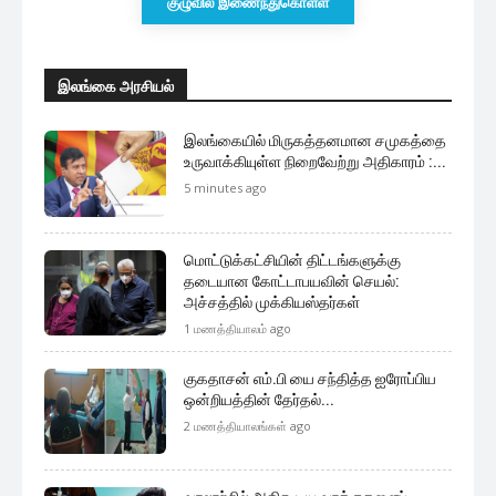
குழுவில் இணைந்துகொள்ள
இலங்கை அரசியல்
இலங்கையில் மிருகத்தனமான சமுகத்தை
உருவாக்கியுள்ள நிறைவேற்று அதிகாரம் :...
5 minutes ago
மொட்டுக்கட்சியின் திட்டங்களுக்கு
தடையான கோட்டாபயவின் செயல்:
அச்சத்தில் முக்கியஸ்தர்கள்
1 மணத்தியாலம் ago
குகதாசன் எம்.பி யை சந்தித்த ஐரோப்பிய
ஒன்றியத்தின் தேர்தல்...
2 மணத்தியாலங்கள் ago