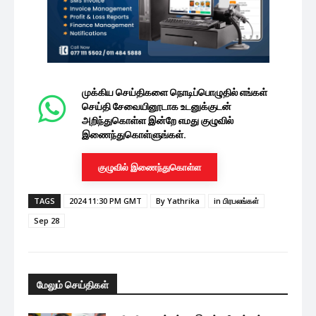
முக்கிய செய்திகளை நொடிப்பொழுதில் எங்கள்
செய்தி சேவையினூடாக உடனுக்குடன்
அறிந்துகொள்ள இன்றே எமது குழுவில்
இணைந்துகொள்ளுங்கள்.
குழுவில் இணைந்துகொள்ள
TAGS
2024 11:30 PM GMT
By Yathrika
in பிரபலங்கள்
Sep 28
மேலும் செய்திகள்