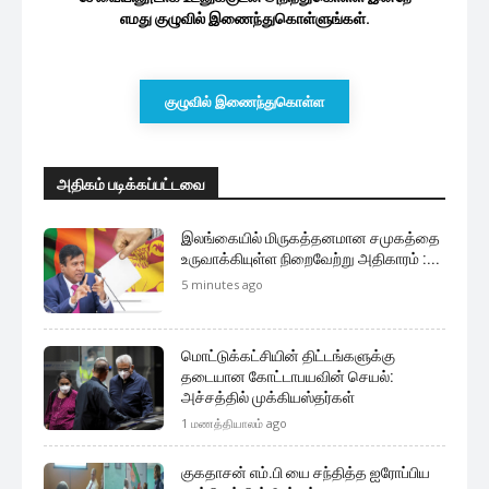
எமது குழுவில் இணைந்துகொள்ளுங்கள்.
குழுவில் இணைந்துகொள்ள
அதிகம் படிக்கப்பட்டவை
இலங்கையில் மிருகத்தனமான சமுகத்தை
உருவாக்கியுள்ள நிறைவேற்று அதிகாரம் :...
5 minutes ago
மொட்டுக்கட்சியின் திட்டங்களுக்கு
தடையான கோட்டாபயவின் செயல்:
அச்சத்தில் முக்கியஸ்தர்கள்
1 மணத்தியாலம் ago
குகதாசன் எம்.பி யை சந்தித்த ஐரோப்பிய