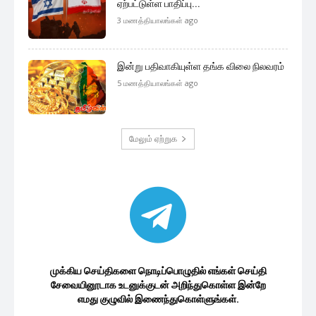
இலங்கை பொருளாதாரம்
பிரான்ஸில் இருந்து இலங்கை கொள்வனவு
செய்த எயார்பஸ் விமானத்தின்...
1 minute ago