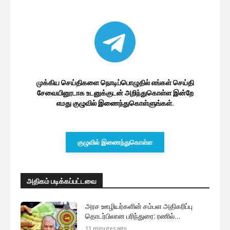
முக்கிய செய்திகளை நொடிப்பொழுதில் எங்கள் செய்தி
சேவையினூடாக உடனுக்குடன் அறிந்துகொள்ள இன்றே
எமது குழுவில் இணைந்துகொள்ளுங்கள்.
குழுவில் இணைந்துகொள்ள