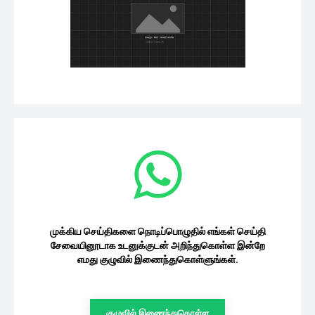
சுத்தமாக நடிப்பில் இருந்து ஓய்வு பெறும்
சன் டிவியின் பிரபல இளம்...
06/08/2026
சினிமா
வீர தீர சூரன் படத்தில் முதல் 10 நிமிடம்
மிஸ் பண்ண...
06/08/2026
சினிமா
தொடங்கிய சில மாதங்களிலேயே புதிய
சீரியலை முடிக்க பிளான் செய்த சன்...
06/08/2026
சினிமா
இதயம் சீரியலில் இருந்து வெளியேறிய
ஜனனி அசோக்கின் அழகிய
புகைப்படங்கள்
சினிமா
06/08/2026
முக்கிய செய்திகளை நொடிப்பொழுதில் எங்கள்