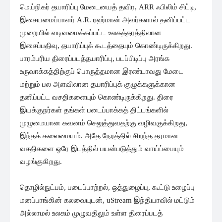
மெய்நிகர் தயாரிப்பு மேடையைத் தவிர, ARR ஃபிலிம் சிட்டி,
இசையமைப்பாளர் A.R. ரஹ்மான் அவர்களால் தனிப்பட்ட
முறையில் வடிவமைக்கப்பட்ட உலகத்தரத்திலான
இசைப்பதிவு, தயாரிப்புக் கூடத்தையும் கொண்டிருக்கிறது.
பாரம்பரிய திரைப்படத்தயாரிப்பு, படப்பிடிப்பு அரங்க
உருவாக்கத்திற்குப் பொருத்தமான இரண்டாவது மேடை
மற்றும் பல அளவிலான தயாரிப்புக் குழுக்களுக்கான
தனிப்பட்ட வசதிகளையும் கொண்டிருக்கிறது. திரை
இயக்குநர்கள் தங்கள் படைப்பாக்கத் திட்டங்களில்
முழுமையான கவனம் செலுத்துவதற்கு வழிவகுக்கிறது,
இந்தக் கலைமையம். அதே நேரத்தில் சிறந்த தரமான
வசதிகளை ஒரே இடத்தில் பயன்படுத்தும் வாய்ப்பையும்
வழங்குகிறது.
தொழில்நுட்பம், படைப்பாற்றல், ஒத்துழைப்பு, கூட்டு உழைப்பு
மனப்பாங்கின் கலவையுடன், uStream இந்தியாவில் மட்டும்
அல்லாமல் உலகம் முழுவதிலும் உள்ள திரைப்படத்