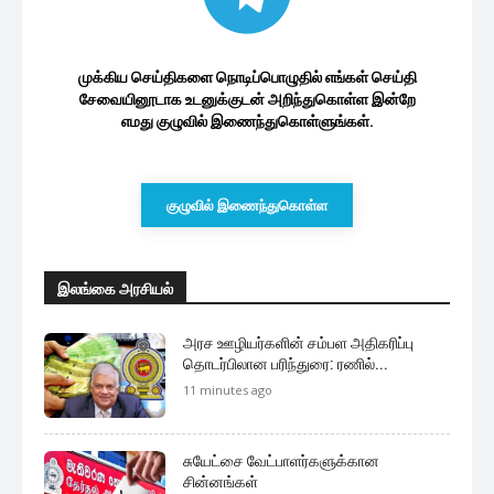
நிலைப்பாடு: விளக்கமளிக்கும் சுமந்திரன்
2 மணத்தியாலங்கள் ago
மேலும் ஏற்றுக