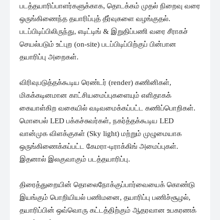
படத்தயாரிப்பாளர்களுக்காக, தொடக்கம் முதல் நிறைவு வரை
ஒருங்கிணைந்த தயாரிப்புத் தீர்வுகளை வழங்குதல்.
படப்பிடிப்பிலிருந்து, எடிட்டிங் & இறுதிப்பணி வரை சீராகச்
செயல்படும் உட்புற (on-site) படப்பிடிப்பிற்குப் பின்பான
தயாரிப்பு அறைகள்.
விரிவுபடுத்தக்கூடிய ரெண்டர் (render) கணினிகள்,
மிகக்கடினமான காட்சியமைப்புகளையும் எளிதாகக்
கையாள்கிற வகையில் வடிவமைக்கப்பட்ட கணிப்பொறிகள்.
மொபைல் LED பக்கச்சுவர்கள், நகர்த்தக்கூடிய LED
வான்முக விளக்குகள் (Sky light) மற்றும் முழுமையாக
ஒருங்கிணைக்கப்பட்ட கேமரா-டிராக்கிங் அமைப்புகள்.
இதனால் இலகுவாகும் படத்தயாரிப்பு.
திரைத்துறையின் தொலைநோக்குப்பார்வையைக் கொண்டு
இயங்கும் பொறியியல் பணிமனை, தயாரிப்பு பணிச்சூழல்,
தயாரிப்பின் ஒவ்வொரு கட்டத்திற்கும் ஆதரவான உபகரணக்