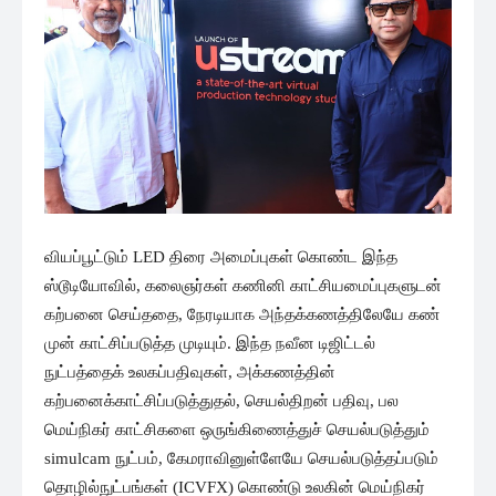
வியப்பூட்டும் LED திரை அமைப்புகள் கொண்ட இந்த
ஸ்டூடியோவில், கலைஞர்கள் கணினி காட்சியமைப்புகளுடன்
கற்பனை செய்ததை, நேரடியாக அந்தக்கணத்திலேயே கண்
முன் காட்சிப்படுத்த முடியும். இந்த நவீன டிஜிட்டல்
நுட்பத்தைக் உலகப்பதிவுகள், அக்கணத்தின்
கற்பனைக்காட்சிப்படுத்துதல், செயல்திறன் பதிவு, பல
மெய்நிகர் காட்சிகளை ஒருங்கிணைத்துச் செயல்படுத்தும்
simulcam நுட்பம், கேமராவினுள்ளேயே செயல்படுத்தப்படும்
தொழில்நுட்பங்கள் (ICVFX) கொண்டு உலகின் மெய்நிகர்