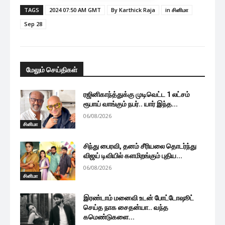
TAGS
2024 07:50 AM GMT
By Karthick Raja
in சினிமா
Sep 28
மேலும் செய்திகள்
ரஜினிகாந்த்துக்கு முடிவெட்ட 1 லட்சம்
ரூபாய் வாங்கும் நபர்.. யார் இந்த...
06/08/2026
சினிமா
சிந்து பைரவி, தனம் சீரியலை தொடர்ந்து
விஜய் டிவியில் களமிறங்கும் புதிய...
06/08/2026
சினிமா
இரண்டாம் மனைவி உடன் போட்டோஷூட்
செய்த நாக சைதன்யா.. வந்த
கமெண்டுகளை...