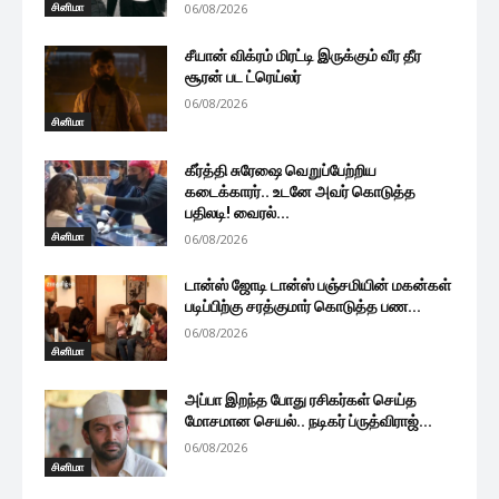
சினிமா
06/08/2026
சீயான் விக்ரம் மிரட்டி இருக்கும் வீர தீர
சூரன் பட ட்ரெய்லர்
06/08/2026
சினிமா
கீர்த்தி சுரேஷை வெறுப்பேற்றிய
கடைக்காரர்.. உடனே அவர் கொடுத்த
பதிலடி! வைரல்...
சினிமா
06/08/2026
டான்ஸ் ஜோடி டான்ஸ் பஞ்சமியின் மகன்கள்
படிப்பிற்கு சரத்குமார் கொடுத்த பண...
06/08/2026
சினிமா
அப்பா இறந்த போது ரசிகர்கள் செய்த
மோசமான செயல்.. நடிகர் ப்ருத்விராஜ்...
06/08/2026
சினிமா