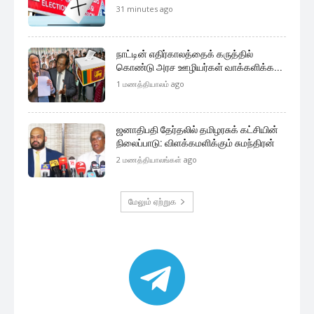
முக்கிய செய்திகளை நொடிப்பொழுதில் எங்கள் செய்தி
சேவையினூடாக உடனுக்குடன் அறிந்துகொள்ள இன்றே
எமது குழுவில் இணைந்துகொள்ளுங்கள்.
குழுவில் இணைந்துகொள்ள
இலங்கை அரசியல்