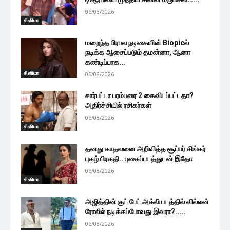
06/08/2026
சினிமா
மறைந்த பிரபல நடிகையின் Biopicல்
நடிக்க ஆசைப்படும் தமன்னா, ஆனா
கண்டிப்பாக...
சினிமா
06/08/2026
சார்பட்டா பரம்பரை 2 கைவிடப்பட்டதா?
அதிர்ச்சியில் ரசிகர்கள்
06/08/2026
சினிமா
தனது காதலனை அறிவித்த சூப்பர் சிங்கர்
புகழ் பிரகதி.. புகைப்படத்துடன் இதோ
06/08/2026
சினிமா
அஜித்தின் குட் பேட் அக்லி படத்தில் வில்லன்
ரோலில் நடிக்கப்போவது இவரா?.....
06/08/2026