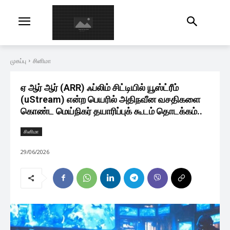
முகப்பு
சினிமா
ஏ ஆர் ஆர் (ARR) ஃப்லிம் சிட்டியில் யூஸ்ட்ரீம்
(uStream) என்ற பெயரில் அதிநவீன வசதிகளை
கொண்ட மெய்நிகர் தயாரிப்புக் கூடம் தொடக்கம்..
சினிமா
29/06/2026