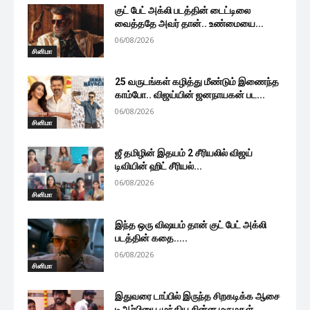
குட் பேட் அக்லி படத்தின் டைட்டிலை
வைத்ததே அவர் தான்.. உண்மையை...
06/08/2026
சினிமா
25 வருடங்கள் கழித்து மீண்டும் இணைந்த
காம்போ.. விஜய்யின் ஜனநாயகன் பட...
06/08/2026
சினிமா
ஜீ தமிழின் இதயம் 2 சீரியலில் விஜய்
டிவியின் ஹிட் சீரியல்...
06/08/2026
சினிமா
இந்த ஒரு விஷயம் தான் குட் பேட் அக்லி
படத்தின் கதை.....
06/08/2026
சினிமா
இதுவரை டாப்பில் இருந்த சிறகடிக்க ஆசை
டிஆர்பியை முந்திய சின்ன மருமகள்…...