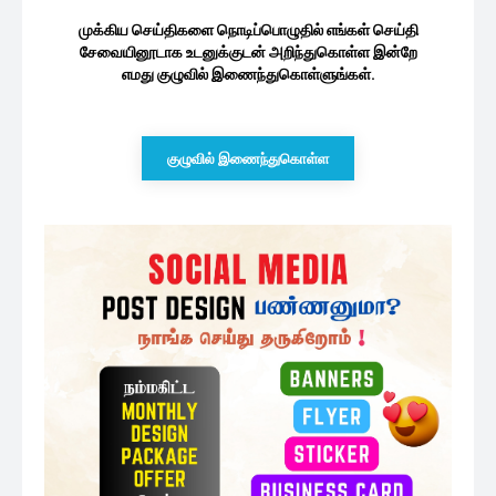
அரச ஊழியர்களின் சம்பள அதிகரிப்பு
தொடர்பிலான பரிந்துரை: ரணில்...
11 minutes ago
சுயேட்சை வேட்பாளர்களுக்கான
சின்னங்கள்
31 minutes ago
நாட்டின் எதிர்காலத்தைக் கருத்தில்
கொண்டு அரச ஊழியர்கள் வாக்களிக்க...
1 மணத்தியாலம் ago
ஜனாதிபதி தேர்தலில் தமிழரசுக் கட்சியின்
நிலைப்பாடு: விளக்கமளிக்கும் சுமந்திரன்
2 மணத்தியாலங்கள் ago