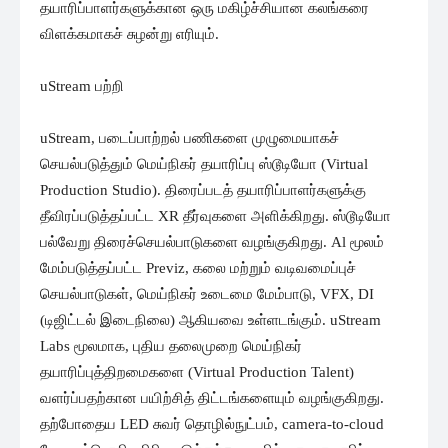
தயாரிப்பாளர்களுக்கான ஒரு மகிழ்ச்சியான கலங்கரை
விளக்கமாகச் சுழன்று எரியும்.
uStream பற்றி
uStream, படைப்பாற்றல் பணிகளை முழுமையாகச்
செயல்படுத்தும் மெய்நிகர் தயாரிப்பு ஸ்டூடியோ (Virtual
Production Studio). திரைப்படத் தயாரிப்பாளர்களுக்கு
தீவிரப்படுத்தப்பட்ட XR தீர்வுகளை அளிக்கிறது. ஸ்டூடியோ
பல்வேறு திரைச்செயல்பாடுகளை வழங்குகிறது. Al மூலம்
மேம்படுத்தப்பட்ட Previz, கலை மற்றும் வடிவமைப்புச்
செயல்பாடுகள், மெய்நிகர் உடைமை மேம்பாடு, VFX, DI
(டிஜிட்டல் இடைநிலை) ஆகியவை உள்ளடங்கும். uStream
Labs மூலமாக, புதிய தலைமுறை மெய்நிகர்
தயாரிப்புத்திறமைகளை (Virtual Production Talent)
வளர்ப்பதற்கான பயிற்சித் திட்டங்களையும் வழங்குகிறது.
தற்போதைய LED சுவர் தொழில்நுட்பம், camera-to-cloud