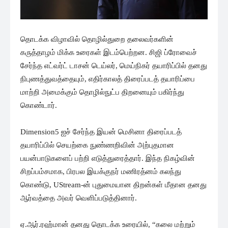
தொடக்க விழாவில் தொழில்துறை தலைவர்களின்
கருத்தாழம் மிக்க உரைகள் இடம்பெற்றன. சிஜி ப்ரோவைச்
சேர்ந்த எட்வர்ட் டாசன் டெய்லர், மெய்நிகர் தயாரிப்பில் தனது
நிபுணத்துவத்தையும், எதிர்காலத் திரைப்படத் தயாரிப்பை
மாற்றி அமைக்கும் தொழில்நுட்ப திறனையும் பகிர்ந்து
கொண்டார்.
Dimension5 ஐச் சேர்ந்த இயன் மெசினா திரைப்படத்
தயாரிப்பில் செயற்கை நுண்ணறிவின் அற்புதமான
பயன்பாடுகளைப் பற்றி எடுத்துரைத்தார். இந்த நிகழ்வின்
சிறப்பம்சமாக, பிரபல இயக்குநர் மணிரத்னம் கலந்து
கொண்டு, UStream-ன் புதுமையான திறன்கள் மீதான தனது
ஆர்வத்தை அவர் வெளிப்படுத்தினார்.
ஏ.ஆர்.ரஹ்மான் தனது தொடக்க உரையில், “கலை மற்றும்