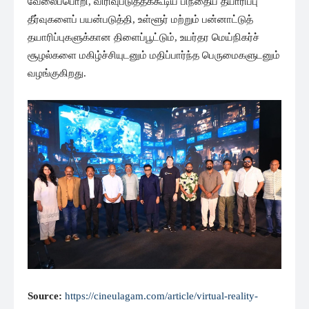
வேலைப்பொறி, விரிவுபடுத்தக்கூடிய பிந்தைய தயாரிப்பு
தீர்வுகளைப் பயன்படுத்தி, உள்ளூர் மற்றும் பன்னாட்டுத்
தயாரிப்புகளுக்கான திளைப்பூட்டும், உயர்தர மெய்நிகர்ச்
சூழல்களை மகிழ்ச்சியுடனும் மதிப்பார்ந்த பெருமைகளுடனும்
வழங்குகிறது.
Source:
https://cineulagam.com/article/virtual-reality-