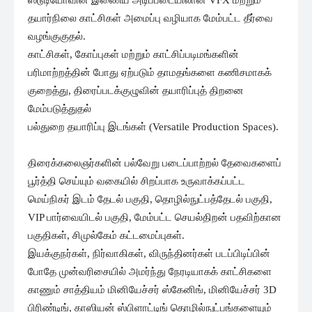
ஸ்டூடியோவின் இணைய அடிப்படையிலான VFX மற்றும்
தயார்நிலை காட்சிகள் அமைப்பு வழியாக மேம்பட்ட தீர்வை
வழங்குகுதல்.
காட்சிகள், கோப்புகள் மற்றும் காட்சிப்படிமங்களின்
பரிமாற்றத்தின் போது ஏற்படும் தாமதங்களை கணிசமாகக்
குறைத்து, திரைப்படக்குழுவின் தயாரிப்புத் திறனை
மேம்படுத்துதல்
பல்துறை தயாரிப்பு இடங்கள் (Versatile Production Spaces).
திரைக்கலைஞர்களின் பல்வேறு படைப்பாற்றல் தேவைகளைப்
பூர்த்தி செய்யும் வகையில் சிறப்பாக உருவாக்கப்பட்ட
மெய்நிகர் இடம் தேடல் பகுதி, தொழில்நுட்பத்தேடல் பகுதி,
VIP பார்வையிடல் பகுதி, மேம்பட்ட செயல்திறன் பதவிற்கான
பகுதிகள், சிமுல்கேம் கட்டமைப்புகள்.
இயக்குநர்கள், நிர்வாகிகள், விருந்தினர்கள் படப்பிடிப்பின்
போதே முன்வரிசையில் அமர்ந்து நேரடியாகக் காட்சிகளை
காணும் சாத்தியம் மினியேச்சர் ஸ்கேனிங், மினியேச்சர் 3D
பிரிண்டிங், காஸியன் ஸ்பிளாட்டிங் தொழில்நுட்பங்களையும்