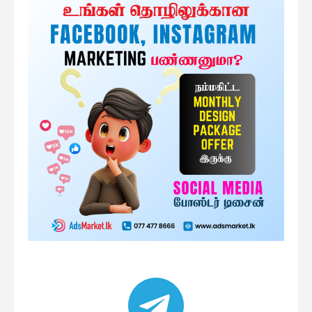
குழுவில் இணைந்துகொள்ள
அதிகம் படிக்கப்பட்டவை
அரச ஊழியர்களின் சம்பள அதிகரிப்பு
தொடர்பிலான பரிந்துரை: ரணில்...
11 minutes ago
சுயேட்சை வேட்பாளர்களுக்கான
சின்னங்கள்
31 minutes ago
நாட்டின் எதிர்காலத்தைக் கருத்தில்
கொண்டு அரச ஊழியர்கள் வாக்களிக்க...
1 மணத்தியாலம் ago
ஜனாதிபதி தேர்தலில் தமிழரசுக் கட்சியின்