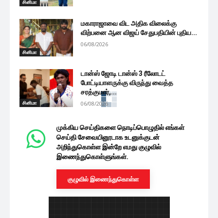
சினிமா
மகாராஜாவை விட அதிக விலைக்கு
விற்பனை ஆன விஜய் சேதுபதியின் புதிய...
06/08/2026
சினிமா
டான்ஸ் ஜோடி டான்ஸ் 3 ரீலோடட்
போட்டியாளருக்கு விருந்து வைத்த
சரத்குமார்,...
சினிமா
06/08/2026
அஜித்தின் குட் பேட் அக்லி திரைப்படம்
எப்படி இருக்கு? படம் பார்த்தவர்கள்...
06/08/2026
சினிமா
பாக்கியலட்சுமி சீரியல் புகழ் நடிகை
நேஹாவின் அழகிய கியூட் போட்டோஸ்
06/08/2026
சினிமா