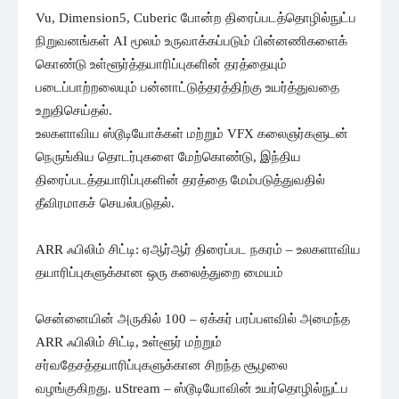
Vu, Dimension5, Cuberic போன்ற திரைப்படத்தொழில்நுட்ப
நிறுவனங்கள் AI மூலம் உருவாக்கப்படும் பின்னணிகளைக்
கொண்டு உள்ளூர்த்தயாரிப்புகளின் தரத்தையும்
படைப்பாற்றலையும் பன்னாட்டுத்தரத்திற்கு உயர்த்துவதை
உறுதிசெய்தல்.
உலகளாவிய ஸ்டூடியோக்கள் மற்றும் VFX கலைஞர்களுடன்
நெருங்கிய தொடர்புகளை மேற்கொண்டு, இந்திய
திரைப்படத்தயாரிப்புகளின் தரத்தை மேம்படுத்துவதில்
தீவிரமாகச் செயல்படுதல்.
ARR ஃபிலிம் சிட்டி: ஏஆர்ஆர் திரைப்பட நகரம் – உலகளாவிய
தயாரிப்புகளுக்கான ஒரு கலைத்துறை மையம்
சென்னையின் அருகில் 100 – ஏக்கர் பரப்பளவில் அமைந்த
ARR ஃபிலிம் சிட்டி, உள்ளூர் மற்றும்
சர்வதேசத்தயாரிப்புகளுக்கான சிறந்த சூழலை
வழங்குகிறது. uStream – ஸ்டூடியோவின் உயர்தொழில்நுட்ப