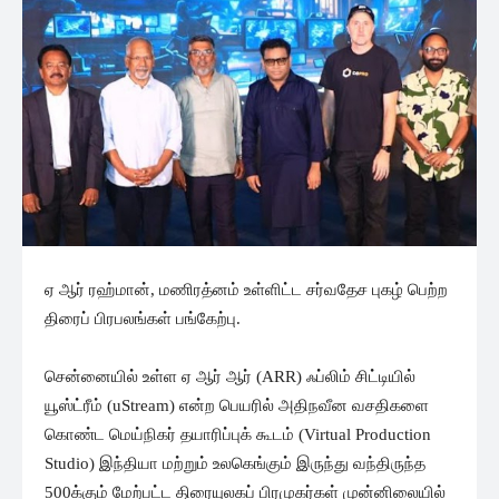
ஏ ஆர் ரஹ்மான், மணிரத்னம் உள்ளிட்ட சர்வதேச புகழ் பெற்ற
திரைப் பிரபலங்கள் பங்கேற்பு.
சென்னையில் உள்ள ஏ ஆர் ஆர் (ARR) ஃப்லிம் சிட்டியில்
யூஸ்ட்ரீம் (uStream) என்ற பெயரில் அதிநவீன வசதிகளை
கொண்ட மெய்நிகர் தயாரிப்புக் கூடம் (Virtual Production
Studio) இந்தியா மற்றும் உலகெங்கும் இருந்து வந்திருந்த
500க்கும் மேற்பட்ட திரையுலகப் பிரமுகர்கள் முன்னிலையில்