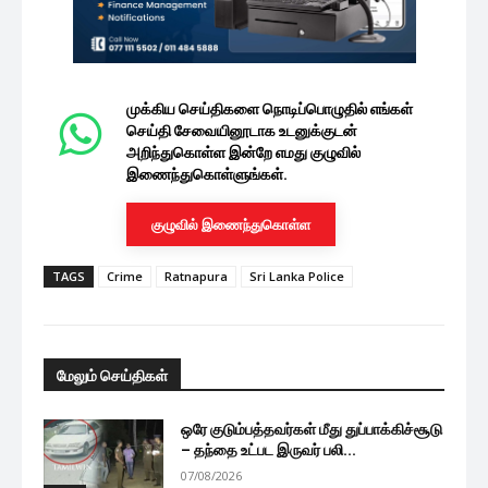
முக்கிய செய்திகளை நொடிப்பொழுதில் எங்கள்
செய்தி சேவையினூடாக உடனுக்குடன்
அறிந்துகொள்ள இன்றே எமது குழுவில்
இணைந்துகொள்ளுங்கள்.
குழுவில் இணைந்துகொள்ள
TAGS
Crime
Ratnapura
Sri Lanka Police
மேலும் செய்திகள்
ஒரே குடும்பத்தவர்கள் மீது துப்பாக்கிச்சூடு
– தந்தை உட்பட இருவர் பலி...
07/08/2026