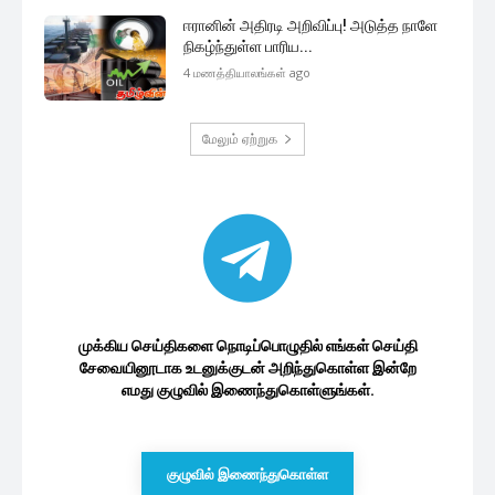
ஈரானின் அதிரடி அறிவிப்பு! அடுத்த நாளே
நிகழ்ந்துள்ள பாரிய...
4 மணத்தியாலங்கள் ago
மேலும் ஏற்றுக
முக்கிய செய்திகளை நொடிப்பொழுதில் எங்கள் செய்தி
சேவையினூடாக உடனுக்குடன் அறிந்துகொள்ள இன்றே
எமது குழுவில் இணைந்துகொள்ளுங்கள்.
குழுவில் இணைந்துகொள்ள