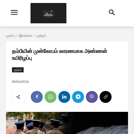
முகப்பு
இலங்கை
குற்றம்
தம்பியின் முன்கோபம் காரணமாக அண்ணன்
உயிரிழப்பு
குற்றம்
08/06/2026