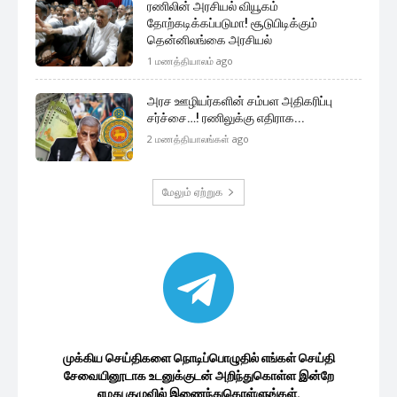
ரணிலின் அரசியல் வியூகம்
தோற்கடிக்கப்படுமா! சூடுபிடிக்கும்
தென்னிலங்கை அரசியல்
1 மணத்தியாலம் ago
அரச ஊழியர்களின் சம்பள அதிகரிப்பு
சர்ச்சை…! ரணிலுக்கு எதிராக...
2 மணத்தியாலங்கள் ago
மேலும் ஏற்றுக
முக்கிய செய்திகளை நொடிப்பொழுதில் எங்கள் செய்தி
சேவையினூடாக உடனுக்குடன் அறிந்துகொள்ள இன்றே
எமது குழுவில் இணைந்துகொள்ளுங்கள்.