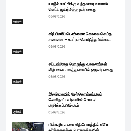
யாழில் சாட்சிக்கு வந்தவரை வாளால்
வெட்ட முயற்சித்த நபர் கைது
06/08/2026
குற்றம்
கர்ப்பிணிப் பெண்ணை கொலை செய்த
கணவன் – காட்டிக்கொடுத்த பிள்ளை
06/08/2026
குற்றம்
சட்டவிரோத பொருத்து வாகனங்கள்
விற்பனை : மாத்தளையில் ஒருவர் கைது
06/08/2026
குற்றம்
இலங்கையில் மேற்கொள்ளப்படும்
வெளிநாட்டவர்களின் மோசடி!
பாதிக்கப்படும் பலர்
குற்றம்
05/08/2026
மீன்கழிவுகளை வீதியோரத்தில் வீசிய
வர்த்தகருக்கு பொதுமக்களின்