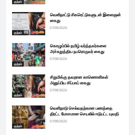
குற்றம்
வெளிநாட்டு சிகரெட்டுகளுடன் இளைஞன்
கைது
07/08/2026
குற்றம்
கொழும்பில் தமிழ் வர்த்தகர்களை
அச்சுறுத்திய நபரொருவர் கைது
07/08/2026
குற்றம்
சிறுமிக்கு தவறான காணொளிகள்
அனுப்பிய சிப்பாய் கைது
07/08/2026
குற்றம்
வெளிநாடு செல்வதற்கான பணத்தை
திரட்ட மோசமான செயலில் ஈடுபட்ட யுவதி
07/08/2026
குற்றம்