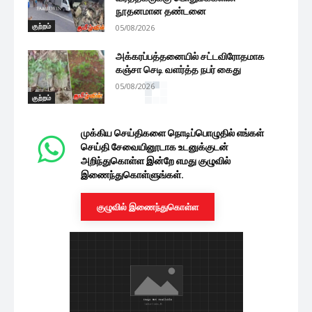
நூதனமான தண்டனை
குற்றம்
05/08/2026
அக்கரப்பத்தனையில் சட்டவிரோதமாக
கஞ்சா செடி வளர்த்த நபர் கைது
05/08/2026
குற்றம்
முக்கிய செய்திகளை நொடிப்பொழுதில் எங்கள்
செய்தி சேவையினூடாக உடனுக்குடன்
அறிந்துகொள்ள இன்றே எமது குழுவில்
இணைந்துகொள்ளுங்கள்.
குழுவில் இணைந்துகொள்ள