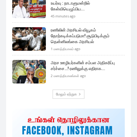
உயர்வு : நாடாளுமன்றில்
கேள்வியெழுப்பிய...
45 minutes ago
ரணிலின் அரசியல் வியூகம்
தோற்கடிக்கப்படுமா! சூடுபிடிக்கும்
தென்னிலங்கை அரசியல்
1 மணத்தியாலம் ago
அரச ஊழியர்களின் சம்பள அதிகரிப்பு
சர்ச்சை…! ரணிலுக்கு எதிராக...
2 மணத்தியாலங்கள் ago
மேலும் ஏற்றுக