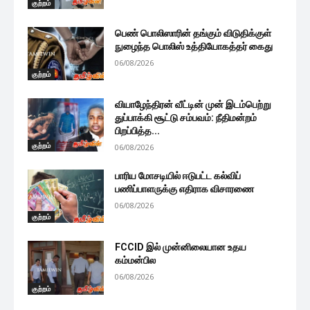
குற்றம்
பெண் பொலிஸாரின் தங்கும் விடுதிக்குள்
நுழைந்த பொலிஸ் உத்தியோகத்தர் கைது
06/08/2026
குற்றம்
வியாழேந்திரன் வீட்டின் முன் இடம்பெற்று
துப்பாக்கி சூட்டு சம்பவம்: நீதிமன்றம்
பிறப்பித்த...
குற்றம்
06/08/2026
பாரிய மோசடியில் ஈடுபட்ட கல்விப்
பணிப்பாளருக்கு எதிராக விசாரணை
06/08/2026
குற்றம்
FCCID இல் முன்னிலையான உதய
கம்மன்பில
06/08/2026
குற்றம்