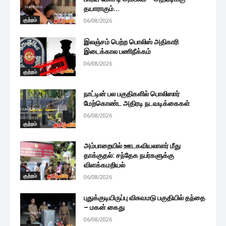
தயாராகும்...
குற்றம்
06/08/2026
இலஞ்சம் பெற்ற பொலிஸ் அதிகாரி
இடைக்கால பணிநீக்கம்
06/08/2026
குற்றம்
நாட்டின் பல பகுதிகளில் பொலிஸார்
மேற்கொண்ட அதிரடி நடவடிக்கைகள்
06/08/2026
குற்றம்
அம்பாறையில் ஊடகவியலாளர் மீது
தாக்குதல்: சந்தேக நபர்களுக்கு
விளக்கமறியல்
குற்றம்
06/08/2026
புதுக்குடியிருப்பு விசுவமடு பகுதியில் தந்தை
– மகன் கைது
06/08/2026