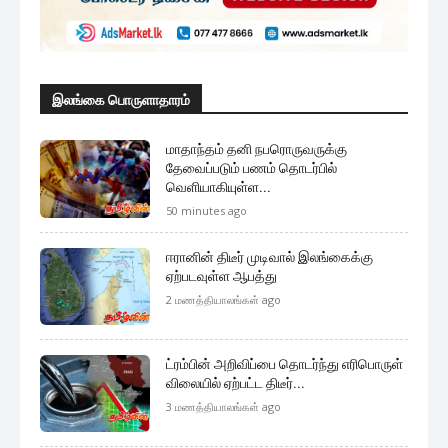
இலங்கை பொருளாதாரம்
மாதாந்தம் தனி நபரொருவருக்கு
தேவைப்படும் பணம் தொடர்பில்
வெளியாகியுள்ள...
50 minutes ago
ஈரானின் திடீர் முடிவால் இலங்கைக்கு
ஏற்படவுள்ள ஆபத்து
2 மணத்தியாலங்கள் ago
ட்ரம்பின் அறிவிப்பை தொடர்ந்து எரிபொருள்
விலையில் ஏற்பட்ட திடீர்...
3 மணத்தியாலங்கள் ago