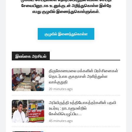
சேவையினூடாக உடனுக்குடன் அறிந்துகொள்ள இன்றே
எமது குழுவில் இணைந்துகொள்ளுங்கள்.
குழுவில் இணைந்துகொள்ள
இலங்கை அரசியல்
திருகோணமலை மக்களின் பிரச்சினைகள்
தொடர்பாக குகதாசன் அளித்துள்ள
வாக்குறுதி
20 minutes ago
அபிவிருத்தி உத்தியோகத்தர்களின் பதவி
உயர்வு : நாடாளுமன்றில்
கேள்வியெழுப்பிய...
45 minutes ago