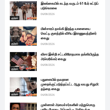
இலங்கையில் கடந்த வருடம் 61 பேர் சுட்டுப்
படுகொலை
06/08/2026
குற்றம்
மின்சாரம் தாக்கி இறந்த யானையை
வெட்டி குளத்தில் வீசிய இராணுவத்தினர்
கைது
குற்றம்
06/08/2026
விசா இன்றி சட்டவிரோதமாக தங்கியிருந்த
அமெரிக்கர் கைது
06/08/2026
குற்றம்
பதுளையில் தவறான
முறைக்குட்படுத்தப்பட்ட ஆறு வயது சிறுமி:
தந்தை கைது
குற்றம்
06/08/2026
முன்னாள் அமைச்சர்களின் மற்றுமொரு
பாரிய மோசடி அம்பலம் – அதிரடிக்கு