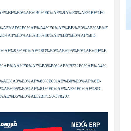
A%E0%AE%BF%E0%AE%B0%E0%AE%9A%E0%AE%BF%E0
%AF%8D%E0%AE%A4%E0%AE%BF/%E0%AE%8E%E
AE%A3%E0%AE%B5%E0%AE%B0%E0%AF%8D-
%AE%95%E0%AF%8D%E0%AE%95%E0%AE%9F%E
0%AE%AA%E0%AE%B0%E0%AE%BE%E0%AE%A4%
%AE%A3%E0%AF%80%E0%AE%B0%E0%AF%8D-
%AE%95%E0%AF%81%E0%AE%AE%E0%AF%8D-
AE%B5%E0%AE%BF/150-378207