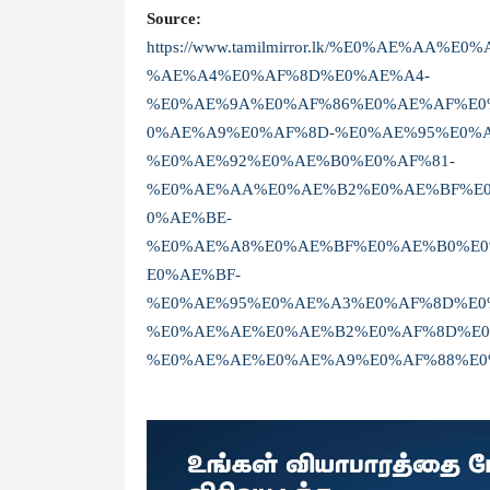
Source:
https://www.tamilmirror.lk/%E0%AE%A
%AE%A4%E0%AF%8D%E0%AE%A4-
%E0%AE%9A%E0%AF%86%E0%AE%AF%E0
0%AE%A9%E0%AF%8D-%E0%AE%95%E0%
%E0%AE%92%E0%AE%B0%E0%AF%81-
%E0%AE%AA%E0%AE%B2%E0%AE%BF%E0
0%AE%BE-
%E0%AE%A8%E0%AE%BF%E0%AE%B0%E
E0%AE%BF-
%E0%AE%95%E0%AE%A3%E0%AF%8D%E0
%E0%AE%AE%E0%AE%B2%E0%AF%8D%E0
%E0%AE%AE%E0%AE%A9%E0%AF%88%E0%