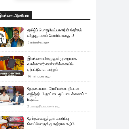
இலங்கை அரசியல்
தமிழ்ப் பொதுவேட்பாளரின் தேர்தல்
விஞ்ஞாபனம் வெளியானது..!
6 minutes ago
இலங்கையில் முதன்முறையாக
வாக்காளர் எண்ணிக்கையில்
ஏற்பட்டுள்ள மாற்றம்
16 minutes ago
நேர்மையான அரசியல்வாதியான
சஜித்திடம் நாட்டை ஒப்படைக்கலாம் –
ரிஷாட்...
2 மணத்தியாலங்கள் ago
தேர்தல் கருத்துக் கணிப்பு
செய்வோருக்கு எதிராக கடும்