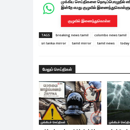
முக்கிய செய்திகளை நொடிப்பொழுதில் எ
இன்றே எமது குழுவில் இணைந்துகொள்ளுங
குழுவில் இணைந்துகொள்ள
TAGS
breaking news tamil
colombo news tamil
sri lanka mirror
tamil mirror
tamil news
today 
மேலும் செய்திகள்
முக்கியச் செய்திகள்
முக்கியச் செய்தி