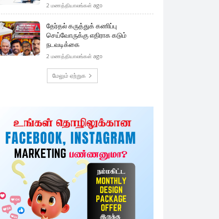
2 மணத்தியாலங்கள் ago
தேர்தல் கருத்துக் கணிப்பு
செய்வோருக்கு எதிராக கடும்
நடவடிக்கை
2 மணத்தியாலங்கள் ago
மேலும் ஏற்றுக