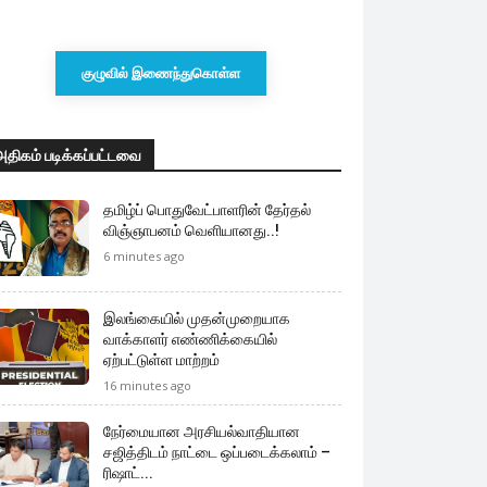
குழுவில் இணைந்துகொள்ள
அதிகம் படிக்கப்பட்டவை
தமிழ்ப் பொதுவேட்பாளரின் தேர்தல்
விஞ்ஞாபனம் வெளியானது..!
6 minutes ago
இலங்கையில் முதன்முறையாக
வாக்காளர் எண்ணிக்கையில்
ஏற்பட்டுள்ள மாற்றம்
16 minutes ago
நேர்மையான அரசியல்வாதியான
சஜித்திடம் நாட்டை ஒப்படைக்கலாம் –
ரிஷாட்...