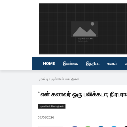
HOME
இலங்கை
இந்தியா
உலகம்
முகப்பு
முக்கியச் செய்திகள்
’’என் கணவர் ஒரு பலிக்கடா; நிரபரா
முக்கியச் செய்திகள்
07/06/2026