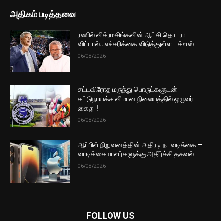
அதிகம் படித்தவை
ரணில் விக்ரமசிங்கவின் ஆட்சி தொடரா
விட்டால்…எச்சரிக்கை விடுத்துள்ள டக்ளஸ்
06/08/2026
சட்டவிரோத மருந்து பொருட்களுடன்
கட்டுநாயக்க விமான நிலையத்தில் ஒருவர்
கைது !
06/08/2026
ஆப்பிள் நிறுவனத்தின் அதிரடி நடவடிக்கை –
வாடிக்கையாளர்களுக்கு அதிர்ச்சி தகவல்
06/08/2026
FOLLOW US