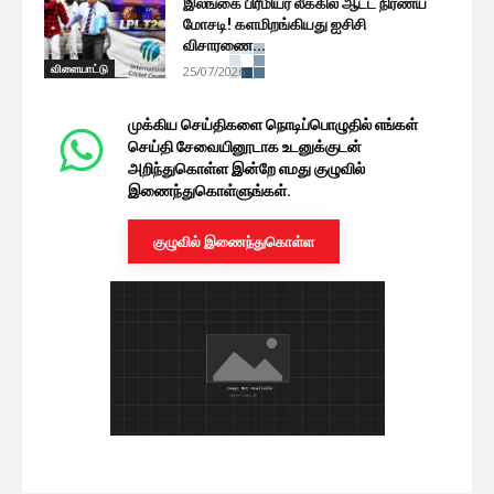
இலங்கை பிரீமியர் லீக்கில் ஆட்ட நிர்ணய
மோசடி! களமிறங்கியது ஐசிசி
விசாரணை...
விளையாட்டு
25/07/2026
முக்கிய செய்திகளை நொடிப்பொழுதில் எங்கள்
செய்தி சேவையினூடாக உடனுக்குடன்
அறிந்துகொள்ள இன்றே எமது குழுவில்
இணைந்துகொள்ளுங்கள்.
குழுவில் இணைந்துகொள்ள