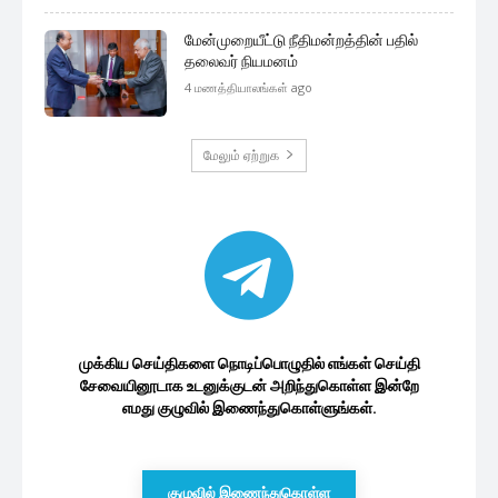
மேன்முறையீட்டு நீதிமன்றத்தின் பதில்
தலைவர் நியமனம்
4 மணத்தியாலங்கள் ago
மேலும் ஏற்றுக
முக்கிய செய்திகளை நொடிப்பொழுதில் எங்கள் செய்தி
சேவையினூடாக உடனுக்குடன் அறிந்துகொள்ள இன்றே
எமது குழுவில் இணைந்துகொள்ளுங்கள்.
குழுவில் இணைந்துகொள்ள