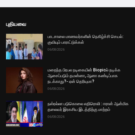
புதியவை
பாடசாலை மாணவர்களின் நெகிழ்ச்சி செயல்:
குவியும் பாராட்டுக்கள்
06/08/2026
மறைந்த பிரபல நடிகையின் Biopicல் நடிக்க
ஆசைப்படும் தமன்னா, ஆனா கண்டிப்பாக
நடக்காது?- ஏன் தெரியுமா?
06/08/2026
நஸ்ரல்லா படுகொலை எதிரொலி : ஈரான் ஆன்மிக
தலைவர் இரகசிய இடத்திற்கு மாற்றம்
06/08/2026