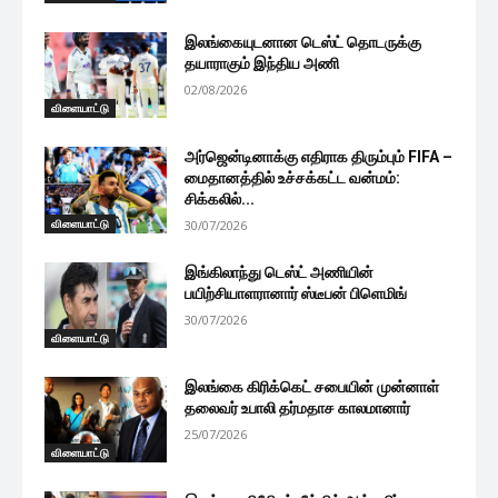
இலங்கையுடனான டெஸ்ட் தொடருக்கு
தயாராகும் இந்திய அணி
02/08/2026
விளையாட்டு
அர்ஜென்டினாக்கு எதிராக திரும்பும் FIFA –
மைதானத்தில் உச்சக்கட்ட வன்மம்:
சிக்கலில்...
விளையாட்டு
30/07/2026
இங்கிலாந்து டெஸ்ட் அணியின்
பயிற்சியாளரானார் ஸ்டீபன் பிளெமிங்
30/07/2026
விளையாட்டு
இலங்கை கிரிக்கெட் சபையின் முன்னாள்
தலைவர் உபாலி தர்மதாச காலமானார்
25/07/2026
விளையாட்டு