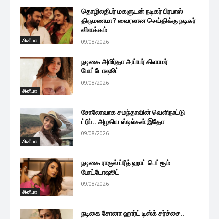
தொழிலதிபர் மகளுடன் நடிகர் பிரபாஸ்
திருமணமா? வைரலான செய்திக்கு நடிகர்
விளக்கம்
சினிமா
09/08/2026
நடிகை அமிர்தா அய்யர் கிளாமர்
போட்டோஷூட்
09/08/2026
சினிமா
சோலோவாக சமந்தாவின் வெளிநாட்டு
ட்ரிப்.. அழகிய ஸ்டில்கள் இதோ
09/08/2026
சினிமா
நடிகை ராகுல் ப்ரீத் ஹாட் பெட்ரூம்
போட்டோஷூட்
09/08/2026
சினிமா
நடிகை சோனா ஹார்ட் டிஸ்க் சர்ச்சை..