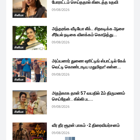
போராட்டம் செய்ததால் கிடைத்த உதவி
09/08/2026
சினிமா
அந்தரங்க வீடியோ லீக்.. சிறகடிக்க ஆசை
சீரியல் நடிகை விளக்கம் கொடுத்து...
09/08/2026
சினிமா
அய்யனார் துணை ஷூட்டிங் ஸ்பாட்டில் கேக்
வெட்டி கொண்டாடிய மதுமிதா! என்ன...
09/08/2026
சினிமா
அதற்காக தான் 57 வயதில் 2ம் திருமணம்
செய்தேன்.. கில்லி பட...
09/08/2026
சினிமா
வீர தீர சூரன் பாகம் -2 திரைவிமர்சனம்
09/08/2026