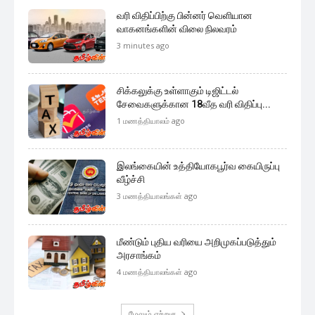
வரி விதிப்பிற்கு பின்னர் வெளியான
வாகனங்களின் விலை நிலவரம்
3 minutes ago
சிக்கலுக்கு உள்ளாகும் டிஜிட்டல்
சேவைகளுக்கான 18வீத வரி விதிப்பு...
1 மணத்தியாலம் ago
இலங்கையின் உத்தியோகபூர்வ கையிருப்பு
வீழ்ச்சி
3 மணத்தியாலங்கள் ago
மீண்டும் புதிய வரியை அறிமுகப்படுத்தும்
அரசாங்கம்
4 மணத்தியாலங்கள் ago
மேலும் ஏற்றுக