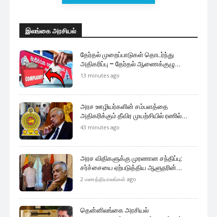
இலங்கை அரசியல்
தேர்தல் முறைப்பாடுகள் தொடர்ந்து
அதிகரிப்பு – தேர்தல் ஆணைக்குழு...
13 minutes ago
அரச ஊழியர்களின் சம்பளத்தை
அதிகரிக்கும் தீவிர முயற்சியில் ரணில்...
43 minutes ago
அரச விதிகளுக்கு முரணான சந்திப்பு:
சர்ச்சையை ஏற்படுத்திய ஆளுநரின்...
2 மணத்தியாலங்கள் ago
தென்னிலங்கை அரசியல்