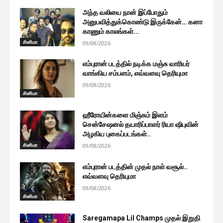
அந்த வலியை நான் இப்போதும்
அனுபவித்துக்கொண்டு இருக்கேன்… கனா
காணும் காலங்கள்...
சினிமா
09/08/2026
எம்புரான் படத்தில் நடிக்க மஞ்சு வாரியர்
வாங்கிய சம்பளம், எவ்வளவு தெரியுமா
09/08/2026
சினிமா
ஹீரோயின்களை மிஞ்சும் இளம்
சென்சேஷனல் தயாரிப்பாளர் ரியா ஷிபுவின்
அழகிய புகைப்படங்கள்..
சினிமா
09/08/2026
எம்புரான் படத்தின் முதல் நாள் வசூல்..
எவ்வளவு தெரியுமா
09/08/2026
சினிமா
Saregamapa Lil Champs முதல் இறுதி