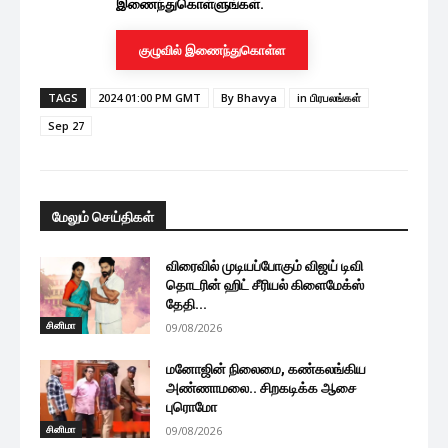
இணைந்துகொள்ளுங்கள்.
குழுவில் இணைந்துகொள்ள
TAGS
2024 01:00 PM GMT
By Bhavya
in பிரபலங்கள்
Sep 27
மேலும் செய்திகள்
விரைவில் முடியப்போகும் விஜய் டிவி
தொடரின் ஹிட் சீரியல் கிளைமேக்ஸ்
தேதி...
சினிமா
09/08/2026
மனோஜின் நிலைமை, கண்கலங்கிய
அண்ணாமலை.. சிறகடிக்க ஆசை
புரொமோ
சினிமா
09/08/2026