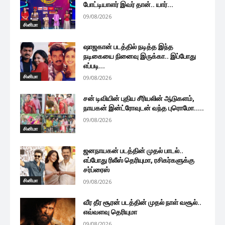
போட்டியாளர் இவர் தான்.. யார்...
09/08/2026
சினிமா
ஷாஜகான் படத்தில் நடித்த இந்த
நடிகையை நினைவு இருக்கா.. இப்போது
எப்படி...
சினிமா
09/08/2026
சன் டிவியின் புதிய சீரியலின் ஆடுகளம்,
நாயகன் இன்ட்ரோவுடன் வந்த புரொமோ.....
09/08/2026
சினிமா
ஜனநாயகன் படத்தின் முதல் பாடல்..
எப்போது ரிலீஸ் தெரியுமா, ரசிகர்களுக்கு
சர்ப்ரைஸ்
சினிமா
09/08/2026
வீர தீர சூரன் படத்தின் முதல் நாள் வசூல்..
எவ்வளவு தெரியுமா
09/08/2026