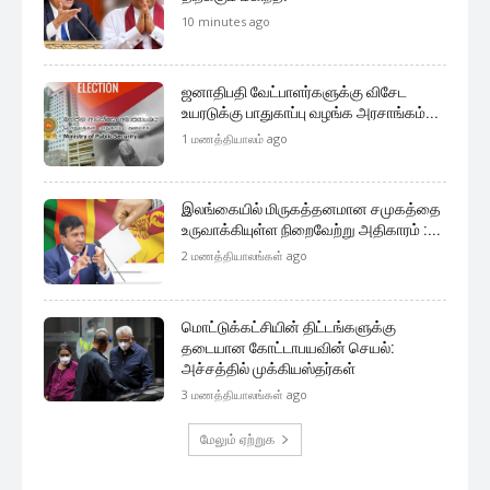
10 minutes ago
ஜனாதிபதி வேட்பாளர்களுக்கு விசேட
உயரடுக்கு பாதுகாப்பு வழங்க அரசாங்கம்...
1 மணத்தியாலம் ago
இலங்கையில் மிருகத்தனமான சமுகத்தை
உருவாக்கியுள்ள நிறைவேற்று அதிகாரம் :...
2 மணத்தியாலங்கள் ago
மொட்டுக்கட்சியின் திட்டங்களுக்கு
தடையான கோட்டாபயவின் செயல்:
அச்சத்தில் முக்கியஸ்தர்கள்
3 மணத்தியாலங்கள் ago
மேலும் ஏற்றுக