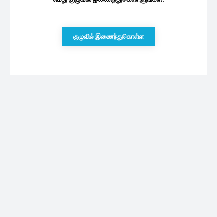
குழுவில் இணைந்துகொள்ள
புதியவை
ரணிலிடம் சென்றவர்கள் தொடர்பில் மனம்
திறக்கும் மகிந்த!
09/08/2026
வீர தீர சூரன் படத்தின் முதல் நாள் வசூல்..
எவ்வளவு தெரியுமா
09/08/2026