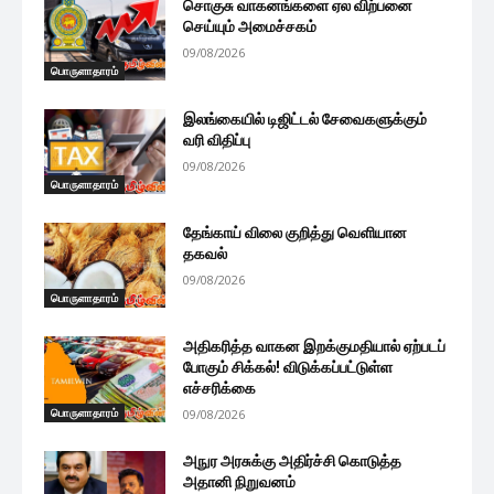
சொகுசு வாகனங்களை ஏல விற்பனை
செய்யும் அமைச்சகம்
09/08/2026
பொருளாதாரம்
இலங்கையில் டிஜிட்டல் சேவைகளுக்கும்
வரி விதிப்பு
09/08/2026
பொருளாதாரம்
தேங்காய் விலை குறித்து வெளியான
தகவல்
09/08/2026
பொருளாதாரம்
அதிகரித்த வாகன இறக்குமதியால் ஏற்படப்
போகும் சிக்கல்! விடுக்கப்பட்டுள்ள
எச்சரிக்கை
பொருளாதாரம்
09/08/2026
அநுர அரசுக்கு அதிர்ச்சி கொடுத்த
அதானி நிறுவனம்