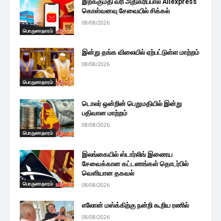
இறக்குமதி வரி அதிகரிப்பால் Aliexpress
கொள்வனவு சேவையில் சிக்கல்
08/08/2026
பொருளாதாரம்
இன்று தங்க விலையில் ஏற்பட்டுள்ள மாற்றம்
08/08/2026
பொருளாதாரம்
டொலர் ஒன்றின் பெறுமதியில் இன்று
பதிவான மாற்றம்
08/08/2026
பொருளாதாரம்
இலங்கையில் ஸ்டார்லிங் இணைய
சேவைக்கான கட்டணங்கள் தொடர்பில்
வெளியான தகவல்
பொருளாதாரம்
08/08/2026
எலோன் மஸ்க்கிற்கு நன்றி கூறிய ரணில்
08/08/2026