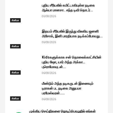
புதிய சீரியலில் கமிட்டாகியுள்ள நடிகை
ஆல்யா மானசா.. எந்த டிவி தொடர்...
06/08/2026
சினிமா
இதயம் சீரியலில் இருந்து விலகிய ஜனனி
அசோக், இனி பாரதியாக நடிக்கப்போவது...
06/08/2026
சினிமா
Kidsகளுக்காக சன் தொலைக்காட்சியின்
புதிய ஷோ, யார் அந்த அக்கா…
புரொமோவுடன்...
சினிமா
06/08/2026
மீண்டும் அந்த நடிகருடன் இணையும்
டிராகன் பட நடிகை அனுபமா
பரமேஸ்வரன்.....
சினிமா
06/08/2026
முக்கிய செய்திகளை நொடிப்பொழுதில் எங்கள்