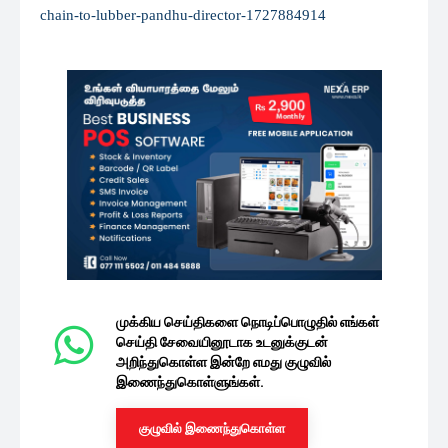
chain-to-lubber-pandhu-director-1727884914
முக்கிய செய்திகளை நொடிப்பொழுதில் எங்கள்
செய்தி சேவையினூடாக உடனுக்குடன்
அறிந்துகொள்ள இன்றே எமது குழுவில்
இணைந்துகொள்ளுங்கள்.
குழுவில் இணைந்துகொள்ள