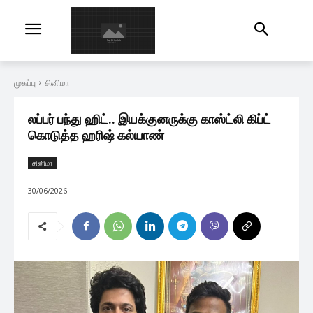
முகப்பு
சினிமா
லப்பர் பந்து ஹிட்.. இயக்குனருக்கு காஸ்ட்லி கிப்ட்
கொடுத்த ஹரிஷ் கல்யாண்
சினிமா
30/06/2026