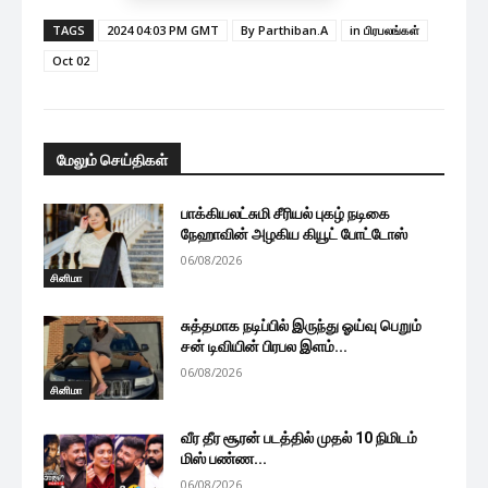
TAGS
2024 04:03 PM GMT
By Parthiban.A
in பிரபலங்கள்
Oct 02
மேலும் செய்திகள்
பாக்கியலட்சுமி சீரியல் புகழ் நடிகை
நேஹாவின் அழகிய கியூட் போட்டோஸ்
06/08/2026
சினிமா
சுத்தமாக நடிப்பில் இருந்து ஓய்வு பெறும்
சன் டிவியின் பிரபல இளம்...
06/08/2026
சினிமா
வீர தீர சூரன் படத்தில் முதல் 10 நிமிடம்
மிஸ் பண்ண...
06/08/2026