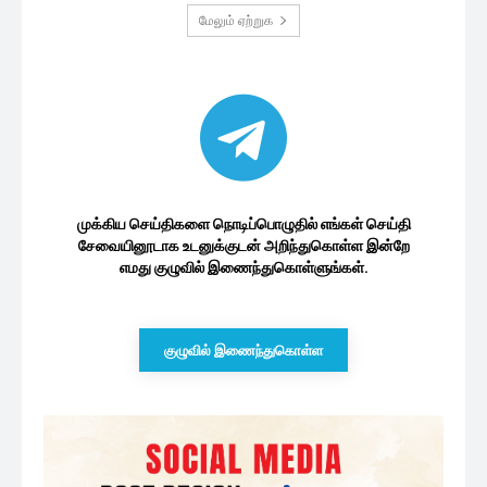
மேலும் ஏற்றுக
முக்கிய செய்திகளை நொடிப்பொழுதில் எங்கள் செய்தி
சேவையினூடாக உடனுக்குடன் அறிந்துகொள்ள இன்றே
எமது குழுவில் இணைந்துகொள்ளுங்கள்.
குழுவில் இணைந்துகொள்ள