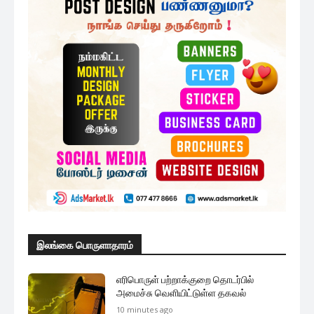
இலங்கை பொருளாதாரம்
எரிபொருள் பற்றாக்குறை தொடர்பில்
அமைச்சு வெளியிட்டுள்ள தகவல்
10 minutes ago