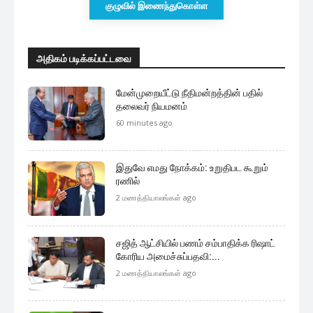
குழுவில் இணைந்துகொள்ள
அதிகம் படிக்கப்பட்டவை
மேன்முறையீட்டு நீதிமன்றத்தின் பதில்
தலைவர் நியமனம்
60 minutes ago
இதுவே எமது நோக்கம்: உறுதிபட கூறும்
ரணில்
2 மணத்தியாலங்கள் ago
சஜித் ஆட்சியில் பணம் சம்பாதிக்க ரிஷாட்
கோரிய அமைச்சுப்பதவி:...
2 மணத்தியாலங்கள் ago