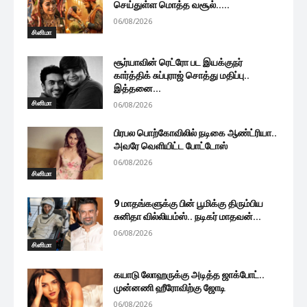
செய்துள்ள மொத்த வசூல்.....
06/08/2026
சினிமா
சூர்யாவின் ரெட்ரோ பட இயக்குநர்
கார்த்திக் சுப்புராஜ் சொத்து மதிப்பு..
இத்தனை...
சினிமா
06/08/2026
பிரபல பொற்கோவிலில் நடிகை ஆண்ட்ரியா..
அவரே வெளியிட்ட போட்டோஸ்
06/08/2026
சினிமா
9 மாதங்களுக்கு பின் பூமிக்கு திரும்பிய
சுனிதா வில்லியம்ஸ்.. நடிகர் மாதவன்...
06/08/2026
சினிமா
கயாடு லோஹருக்கு அடித்த ஜாக்போட்..
முன்னணி ஹீரோவிற்கு ஜோடி
06/08/2026