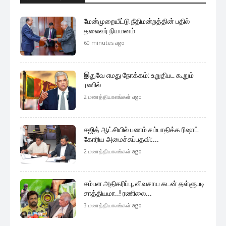
மேன்முறையீட்டு நீதிமன்றத்தின் பதில்
தலைவர் நியமனம்
60 minutes ago
இதுவே எமது நோக்கம்: உறுதிபட கூறும்
ரணில்
2 மணத்தியாலங்கள் ago
சஜித் ஆட்சியில் பணம் சம்பாதிக்க ரிஷாட்
கோரிய அமைச்சுப்பதவி:...
2 மணத்தியாலங்கள் ago
சம்பள அதிகரிப்பு, விவசாய கடன் தள்ளுபடி
சாத்தியமா..! ரணிலை...
3 மணத்தியாலங்கள் ago