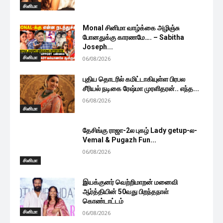
சினிமா
Monal சினிமா வாழ்க்கை அழிஞ்சு
போனதுக்கு காரணமே…. – Sabitha
Joseph...
சினிமா
06/08/2026
புதிய தொடரில் கமிட்டாகியுள்ள பிரபல
சீரியல் நடிகை ரேஷ்மா முரளிதரன்.. எந்த...
06/08/2026
சினிமா
தேசிங்கு ராஜா-2ல புகழ் Lady getup-ல-
Vemal & Pugazh Fun...
06/08/2026
சினிமா
இயக்குனர் வெற்றிமாறன் மனைவி
ஆர்த்தியின் 50வது பிறந்தநாள்
கொண்டாட்டம்
சினிமா
06/08/2026