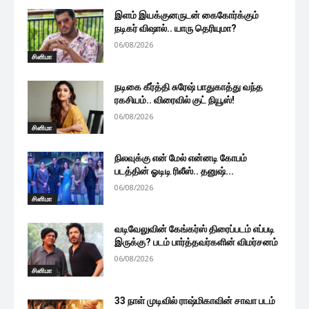
இளம் இயக்குனருடன் கைகோர்க்கும்
நடிகர் விஷால்.. யாரு தெரியுமா?
06/08/2026
சினிமா
நடிகை கீர்த்தி சுரேஷ் பாதுகாத்து வந்த
ரகசியம்.. விரைவில் குட் நியூஸ்!
06/08/2026
சினிமா
நிலவுக்கு என் மேல் என்னடி கோபம்
படத்தின் ஓடிடி ரிலீஸ்.. தனுஷ்...
06/08/2026
சினிமா
வடிவேலுவின் கேங்கர்ஸ் திரைப்படம் எப்படி
இருக்கு? படம் பார்த்தவர்களின் விமர்சனம்
06/08/2026
சினிமா
33 நாள் முடிவில் ராஷ்மிகாவின் சாவா படம்