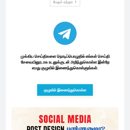
மேலும் ஏற்றுக
முக்கிய செய்திகளை நொடிப்பொழுதில் எங்கள் செய்தி
சேவையினூடாக உடனுக்குடன் அறிந்துகொள்ள இன்றே
எமது குழுவில் இணைந்துகொள்ளுங்கள்.
குழுவில் இணைந்துகொள்ள