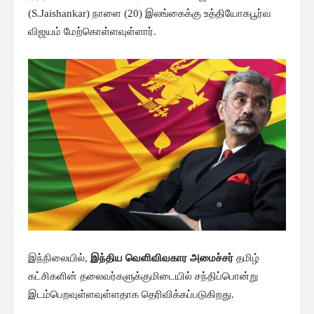
(S.Jaishankar) நாளை (20) இலங்கைக்கு உத்தியோகபூர்வ
விஜயம் மேற்கொள்ளவுள்ளார்.
இந்நிலையில்,
இந்திய வெளிவிவகார அமைச்சர்
தமிழ்
கட்சிகளின் தலைவர்களுக்குமிடையில் சந்திப்பொன்று
இடம்பெறவுள்ளவுள்ளதாக தெரிவிக்கப்படுகிறது.