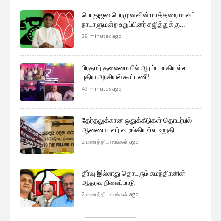
பொதுஜன பெரமுனவின் மாத்தறை மாவட்ட
நாடாளுமன்ற உறுப்பினர் சஜித்துக்கு...
39 minutes ago
பிரதமர் தலைமையில் ஆரம்பமாகியுள்ள
புதிய அரசியல் கூட்டணி!
49 minutes ago
தேர்தலுக்கான ஒதுக்கீடுகள் தொடர்பில்
ஆணையாளர் வழங்கியுள்ள உறுதி
2 மணத்தியாலங்கள் ago
தீர்வு இல்லாது தொடரும் சுமந்திரனின்
ஆதரவு நிலைப்பாடு
2 மணத்தியாலங்கள் ago