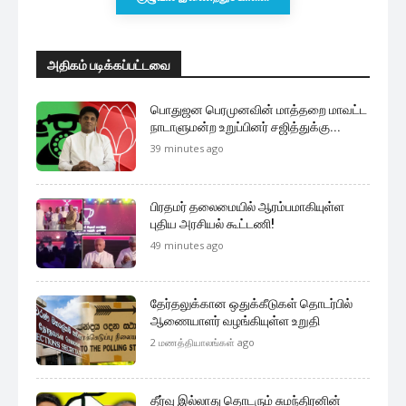
அதிகம் படிக்கப்பட்டவை
பொதுஜன பெரமுனவின் மாத்தறை மாவட்ட
நாடாளுமன்ற உறுப்பினர் சஜித்துக்கு...
39 minutes ago
பிரதமர் தலைமையில் ஆரம்பமாகியுள்ள
புதிய அரசியல் கூட்டணி!
49 minutes ago
தேர்தலுக்கான ஒதுக்கீடுகள் தொடர்பில்
ஆணையாளர் வழங்கியுள்ள உறுதி
2 மணத்தியாலங்கள் ago
தீர்வு இல்லாது தொடரும் சுமந்திரனின்