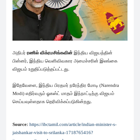
அதிபர்
ரணில் விக்ரமசிங்கவின்
இந்திய விஜயத்தின்
பின்னர், ​​இந்திய வெளிவிவகார அமைச்சரின் இலங்கை
விஜயம் உறுதிப்படுத்தப்பட்டது.
இதேவேளை, இந்திய பிரதமர் நரேந்திர மோடி (Narendra
Modi) எதிர்வரும் ஓகஸ்ட் மாதம் இந்நாட்டிற்கு விஜயம்
செய்யவுள்ளதாக தெரிவிக்கப்படுகின்றது.
Source:
https://ibctamil.com/article/indian-minister-s-
jaishankar-visit-to-srilanka-1718765416?