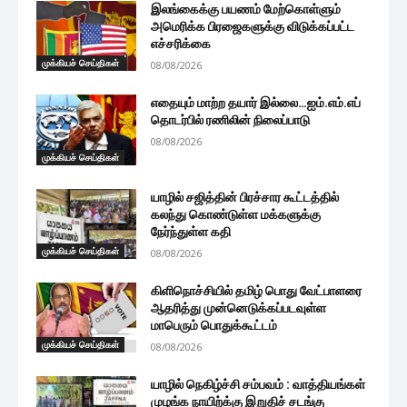
இலங்கைக்கு பயணம் மேற்கொள்ளும்
அமெரிக்க பிரஜைகளுக்கு விடுக்கப்பட்ட
எச்சரிக்கை
முக்கியச் செய்திகள்
08/08/2026
எதையும் மாற்ற தயார் இல்லை…ஐம்.எம்.எப்
தொடர்பில் ரணிலின் நிலைப்பாடு
08/08/2026
முக்கியச் செய்திகள்
யாழில் சஜித்தின் பிரச்சார கூட்டத்தில்
கலந்து கொண்டுள்ள மக்களுக்கு
நேர்ந்துள்ள கதி
முக்கியச் செய்திகள்
08/08/2026
கிளிநொச்சியில் தமிழ் பொது வேட்பாளரை
ஆதரித்து முன்னெடுக்கப்படவுள்ள
மாபெரும் பொதுக்கூட்டம்
முக்கியச் செய்திகள்
08/08/2026
யாழில் நெகிழ்ச்சி சம்பவம் : வாத்தியங்கள்
முழங்க நாயிற்க்கு இறுதிச் சடங்கு