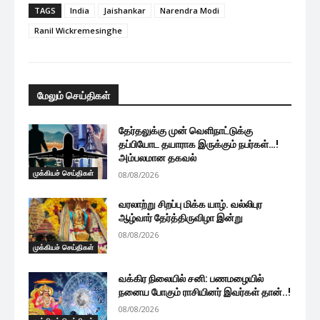
TAGS
India
Jaishankar
Narendra Modi
Ranil Wickremesinghe
மேலும் செய்திகள்
தேர்தலுக்கு முன் வெளிநாட்டுக்கு
தப்பியோட தயாராக இருக்கும் நபர்கள்…!
அம்பலமான தகவல்
முக்கியச் செய்திகள்
08/08/2026
வரலாற்று சிறப்பு மிக்க யாழ். வல்லிபுர
ஆழ்வார் தேர்த்திருவிழா இன்று
08/08/2026
முக்கியச் செய்திகள்
வக்கிர நிலையில் சனி: பணமழையில்
நனைய போகும் ராசியினர் இவர்கள் தான்..!
08/08/2026