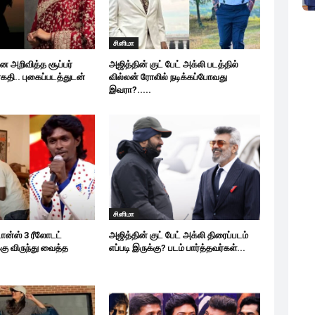
சினிமா
அறிவித்த சூப்பர்
அஜித்தின் குட் பேட் அக்லி படத்தில்
ிரகதி.. புகைப்படத்துடன்
வில்லன் ரோலில் நடிக்கப்போவது
இவரா?.....
சினிமா
ான்ஸ் 3 ரீலோடட்
அஜித்தின் குட் பேட் அக்லி திரைப்படம்
கு விருந்து வைத்த
எப்படி இருக்கு? படம் பார்த்தவர்கள்...