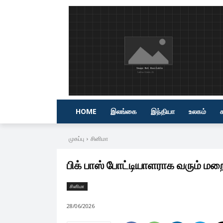
HOME
இலங்கை
இந்தியா
உலகம்
முகப்பு
சினிமா
பிக் பாஸ் போட்டியாளராக வரும் மறை
சினிமா
28/06/2026