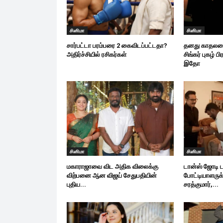
சினிமா
சினிமா
சார்பட்டா பரம்பரை 2 கைவிடப்பட்டதா?
தனது காதலனை 
அதிர்ச்சியில் ரசிகர்கள்
சிங்கர் புகழ் ப
இதோ
சினிமா
சினிமா
மகாராஜாவை விட அதிக விலைக்கு
டான்ஸ் ஜோடி ட
விற்பனை ஆன விஜய் சேதுபதியின்
போட்டியாளருக்
புதிய...
சரத்குமார்,...