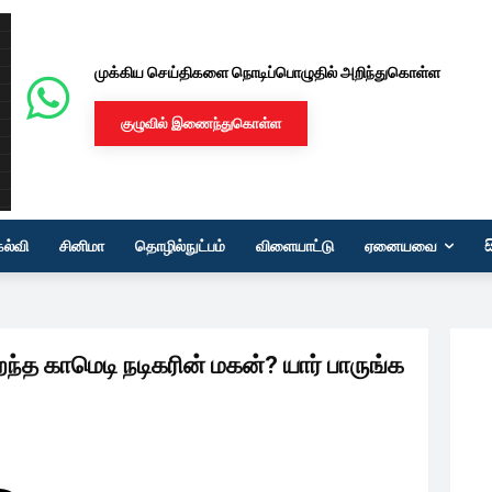
முக்கிய செய்திகளை நொடிப்பொழுதில் அறிந்துகொள்ள
குழுவில் இணைந்துகொள்ள
கல்வி
சினிமா
தொழில்நுட்பம்
விளையாட்டு
ஏனையவை
ந்த காமெடி நடிகரின் மகன்? யார் பாருங்க