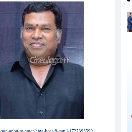
y-son-anbu-to-enter-bigg-boss-8-tamil-1727393599