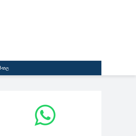
සිංහල