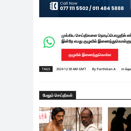
முக்கிய செய்திகளை நொடிப்பொழுதில் எ
இன்றே எமது குழுவில் இணைந்துகொள்ளுங
குழுவில் இணைந்துகொள்ள
TAGS
2024 12:30 AM GMT
By Parthiban.A
in தொ
மேலும் செய்திகள்