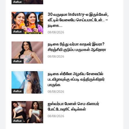
சினிமா
30 வருஷமா Industry-ல இருக்கேன்,
வீட்டில் வேலையே செய்யமாட்டேன்.. –
நடிகை...
சினிமா
08/08/2026
நடிகை ரித்து வர்மா காதலர் இவரா?
சிரஞ்சீவி குடும்ப மருமகள் ஆகிறாரா
08/08/2026
சினிமா
நடிகை ஸ்ரீலீலா அழகிய சேலையில்
படவிழாவுக்கு எப்படி வந்திருக்கிறார்
பாருங்க
சினிமா
08/08/2026
ஐஸ்வர்யா மேனன் செம கிளாமர்
போட்டோஷூட் ஸ்டில்கள்
08/08/2026
சினிமா