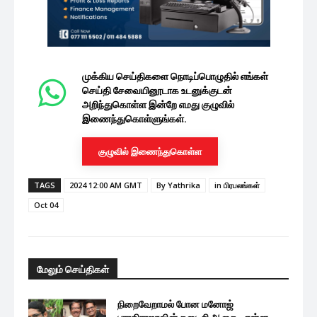
முக்கிய செய்திகளை நொடிப்பொழுதில் எங்கள்
செய்தி சேவையினூடாக உடனுக்குடன்
அறிந்துகொள்ள இன்றே எமது குழுவில்
இணைந்துகொள்ளுங்கள்.
குழுவில் இணைந்துகொள்ள
TAGS
2024 12:00 AM GMT
By Yathrika
in பிரபலங்கள்
Oct 04
மேலும் செய்திகள்
நிறைவேறாமல் போன மனோஜ்