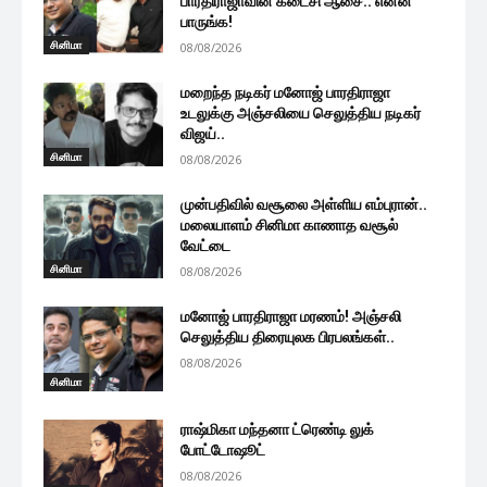
பாரதிராஜாவின் கடைசி ஆசை.. என்ன
பாருங்க!
சினிமா
08/08/2026
மறைந்த நடிகர் மனோஜ் பாரதிராஜா
உடலுக்கு அஞ்சலியை செலுத்திய நடிகர்
விஜய்..
சினிமா
08/08/2026
முன்பதிவில் வசூலை அள்ளிய எம்புரான்..
மலையாளம் சினிமா காணாத வசூல்
வேட்டை
சினிமா
08/08/2026
மனோஜ் பாரதிராஜா மரணம்! அஞ்சலி
செலுத்திய திரையுலக பிரபலங்கள்..
08/08/2026
சினிமா
ராஷ்மிகா மந்தனா ட்ரெண்டி லுக்
போட்டோஷூட்
08/08/2026