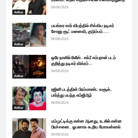
08/08/2026
சினிமா
பயங்கர கார் விபத்தில் சிக்கிய நடிகர்
சோனு சூட் மனைவி, குடும்பம்.....
08/08/2026
சினிமா
ஒரே நாளில் ரிலீஸ்.. எல்2 எம்புரான் படம்
குறித்து நடிகர் விக்ரம்...
08/08/2026
சினிமா
ரஜினி படத்தின் பிரம்மாண்ட வசூல்..
பார்த்து பயந்த எம்ஜிஆர்
08/08/2026
சினிமா
மம்முட்டிக்கு என்ன ஆனது, உடலில் என்ன
பிரச்சனை.. ஓபனாக கூறிய மோகன்லால்
08/08/2026