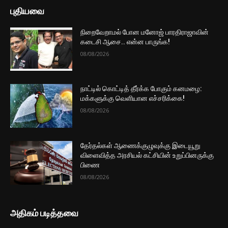
புதியவை
நிறைவேறாமல் போன மனோஜ் பாரதிராஜாவின்
கடைசி ஆசை.. என்ன பாருங்க!
08/08/2026
நாட்டில் கொட்டித் தீர்க்க போகும் கனமழை:
மக்களுக்கு வெளியான எச்சரிக்கை!
08/08/2026
தேர்தல்கள் ஆணைக்குழுவுக்கு இடையூறு
விளைவித்த அரசியல் கட்சியின் உறுப்பினருக்கு
பிணை
08/08/2026
அதிகம் படித்தவை