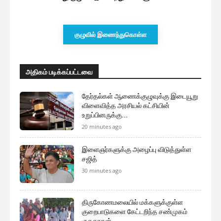
குழுவில் இணைந்துகொள்ள
அதிகம் படிக்கப்பட்டவை
தேர்தல்கள் ஆணைக்குழுவுக்கு இடையூறு
விளைவித்த அரசியல் கட்சியின்
உறுப்பினருக்கு...
20 minutes ago
இளைஞர்களுக்கு அழைப்பு விடுத்துள்ள
சஜித்
30 minutes ago
திருகோணமலையில் மக்களுக்குள்ள
குறைபாடுகளை கேட்டறிந்த சண்முகம்
குகதாசன்