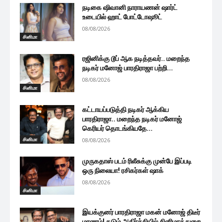
நடிகை ஷிவானி நாராயணன் ஷார்ட்
உடையில் ஹாட் போட்டோஷூட்
08/08/2026
சினிமா
ரஜினிக்கு டூப் ஆக நடித்தவர்.. மறைந்த
நடிகர் மனோஜ் பாரதிராஜா பற்றி...
08/08/2026
சினிமா
கட்டாயப்படுத்தி நடிகர் ஆக்கிய
பாரதிராஜா.. மறைந்த நடிகர் மனோஜ்
கெரியர் தொடங்கியதே...
சினிமா
08/08/2026
முருகதாஸ் படம் ரிலீசுக்கு முன்பே இப்படி
ஒரு நிலையா! ரசிகர்கள் ஷாக்
08/08/2026
சினிமா
இயக்குனர் பாரதிராஜா மகன் மனோஜ் திடீர்
மரணம்! கடும் அதிர்ச்சியில் சினிமாத்துறை