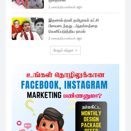
2 மணத்தியாலங்கள் ago
இதனால் தான் தமிழரசுக் கட்சி
பிளவடைந்தது…ஆதங்கத்தை
வெளிப்படுத்திய நாமல்
2 மணத்தியாலங்கள் ago
மேலும் ஏற்றுக