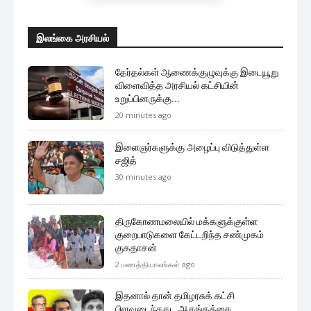
இலங்கை அரசியல்
தேர்தல்கள் ஆணைக்குழுவுக்கு இடையூறு
விளைவித்த அரசியல் கட்சியின்
உறுப்பினருக்கு...
20 minutes ago
இளைஞர்களுக்கு அழைப்பு விடுத்துள்ள
சஜித்
30 minutes ago
திருகோணமலையில் மக்களுக்குள்ள
குறைபாடுகளை கேட்டறிந்த சண்முகம்
குகதாசன்
2 மணத்தியாலங்கள் ago
இதனால் தான் தமிழரசுக் கட்சி
பிளவடைந்தது…ஆதங்கத்தை