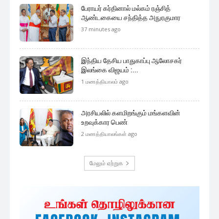
பேராயர் கர்தினால் மல்கம் ரஞ்சித்
ஆண்டகையை சந்தித்த அநுரகுமார
37 minutes ago
இந்திய தேசிய பாதுகாப்பு ஆலோசகர்
இலங்கை விஜயம் :...
1 மணத்தியாலம் ago
அரசியலில் களமிறங்கும் மங்களவின்
உறவுக்கார பெண்
2 மணத்தியாலங்கள் ago
மேலும் ஏற்றுக