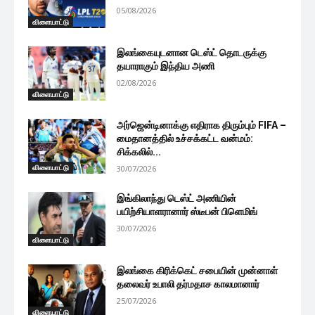
05/08/2026
விளையாட்டு
இலங்கையுடனான டெஸ்ட் தொடருக்கு
தயாராகும் இந்திய அணி
02/08/2026
விளையாட்டு
அர்ஜென்டினாக்கு எதிராக திரும்பும் FIFA –
மைதானத்தில் உச்சக்கட்ட வன்மம்:
சிக்கலில்...
விளையாட்டு
30/07/2026
இங்கிலாந்து டெஸ்ட் அணியின்
பயிற்சியாளரானார் ஸ்டீபன் பிளெமிங்
30/07/2026
விளையாட்டு
இலங்கை கிரிக்கெட் சபையின் முன்னாள்
தலைவர் உபாலி தர்மதாச காலமானார்
25/07/2026
விளையாட்டு