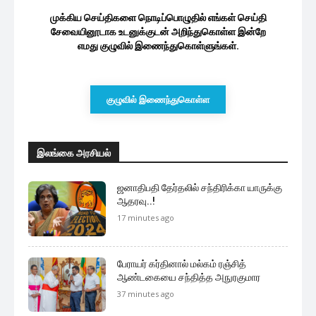
முக்கிய செய்திகளை நொடிப்பொழுதில் எங்கள் செய்தி
சேவையினூடாக உடனுக்குடன் அறிந்துகொள்ள இன்றே
எமது குழுவில் இணைந்துகொள்ளுங்கள்.
குழுவில் இணைந்துகொள்ள
இலங்கை அரசியல்
ஜனாதிபதி தேர்தலில் சந்திரிக்கா யாருக்கு
ஆதரவு..!
17 minutes ago
பேராயர் கர்தினால் மல்கம் ரஞ்சித்
ஆண்டகையை சந்தித்த அநுரகுமார
37 minutes ago