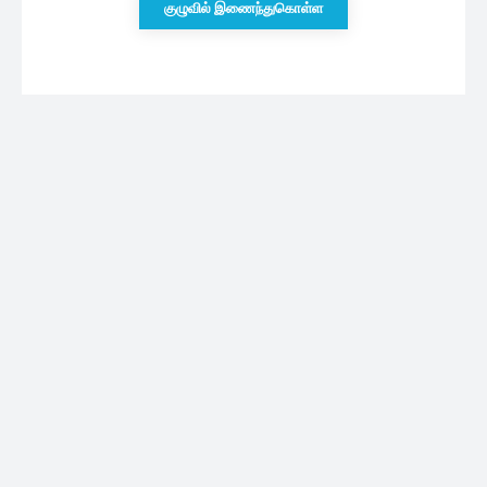
குழுவில் இணைந்துகொள்ள
புதியவை
கொட்டித் தீர்க்கப்போகும் கன மழை –
பொதுமக்களுக்கு வெளியான அறிவுறுத்தல்
07/08/2026
இலங்கையில் கடுமையாக அதிகரித்துள்ள
எரிபொருளின் விலை..
07/08/2026
ரேஸில் ஜெயித்தபின் கொண்டாடிய அஜித்.. முழு