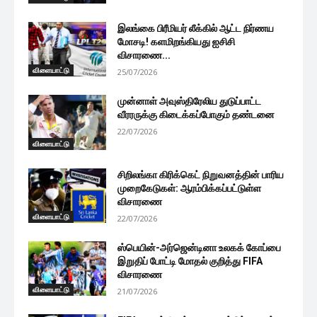
இலங்கை பிரீமியர் லீக்கில் ஆட்ட நிர்ணய
மோசடி! களமிறங்கியது ஐசிசி
விசாரணை...
விளையாட்டு
25/07/2026
முன்னாள் அவுஸ்திரேலிய துடுப்பாட்ட
வீரரருக்கு கிடைக்கப்போகும் தண்டனை
22/07/2026
விளையாட்டு
சிறிலங்கா கிரிக்கெட் நிறுவனத்தின் பாரிய
முறைகேடுகள்: ஆரம்பிக்கப்பட்டுள்ள
விசாரணை
விளையாட்டு
22/07/2026
ஸ்பெயின்-அர்ஜென்டினா உலகக் கோப்பை
இறுதிப் போட்டி மோதல் குறித்து FIFA
விசாரணை
விளையாட்டு
21/07/2026