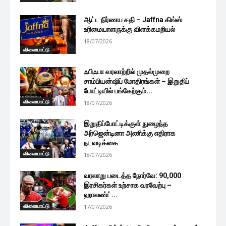
ஆட்ட நிர்ணய சதி – Jaffna கிங்ஸ்
உரிமையாளருக்கு விளக்கமறியல்
18/07/2026
விளையாட்டு
ஃபிஃபா வரலாற்றில் முதல்முறை
சாம்பியன்ஷிப் மோதிரங்கள் – இறுதிப்
போட்டியில் பங்கேற்கும்...
விளையாட்டு
18/07/2026
இறுதிப்போட்டிக்குள் நுழைந்த
அர்ஜென்டினா அணிக்கு எதிராக
நடவடிக்கை
விளையாட்டு
18/07/2026
வரலாறு படைத்த நோர்வே: 90,000
இரசிகர்கள் உற்சாக வரவேற்பு –
ஹாலண்ட்...
விளையாட்டு
17/07/2026