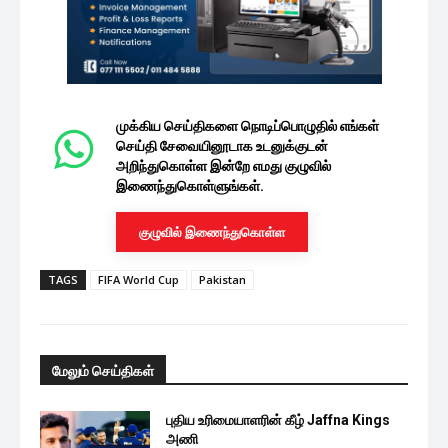
முக்கிய செய்திகளை நொடிப்பொழுதில் எங்கள்
செய்தி சேவையினூடாக உடனுக்குடன்
அறிந்துகொள்ள இன்றே எமது குழுவில்
இணைந்துகொள்ளுங்கள்.
குழுவில் இணைந்துகொள்ள
TAGS
FIFA World Cup
Pakistan
மேலும் செய்திகள்
புதிய உரிமையாளரின் கீழ் Jaffna Kings
அணி