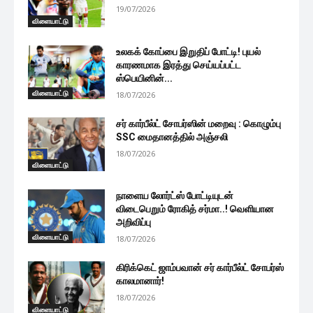
19/07/2026
விளையாட்டு
உலகக் கோப்பை இறுதிப் போட்டி! புயல்
காரணமாக இரத்து செய்யப்பட்ட
ஸ்பெயினின்...
விளையாட்டு
18/07/2026
சர் கார்பீல்ட் சோபர்ஸின் மறைவு : கொழும்பு
SSC மைதானத்தில் அஞ்சலி
18/07/2026
விளையாட்டு
நாளைய லோர்ட்ஸ் போட்டியுடன்
விடைபெறும் ரோகித் சர்மா..! வெளியான
அறிவிப்பு
விளையாட்டு
18/07/2026
கிரிக்கெட் ஜாம்பவான் சர் கார்பீல்ட் சோபர்ஸ்
காலமானார்!
18/07/2026
விளையாட்டு