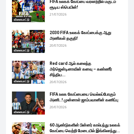
FIFA உலகக் கோப்பை வரலாற்றில் மகுடம்
சூடிய ஸ்பெயின்!
21/07/2026
விளையாட்டு
2030 FIFA உலகக் கோப்பைக்கு ஆறு
அணிகள் தகுதி!
20/07/2026
விளையாட்டு
Red card ஆல் கலைந்த
அர்ஜென்டினாவின் கனவு – கண்ணீர்
சிந்திய...
விளையாட்டு
20/07/2026
FIFA உலக கோப்பையை வெல்லப்போகும்
அணி..! முன்னாள் ஜாம்பவானின் கணிப்பு
20/07/2026
விளையாட்டு
60 ஆண்டுகளின் பின்னர் கால்பந்து உலகக்
கோப்பை வெற்றி மேடையில் இங்கிலாந்து...