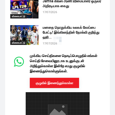
Jaffna கிங்ஸ் அணி உரிமையாளர் ஒருவர்
அதிரடியாக கைது
17/07/2026
விளையாட்டு
மனதை நொறுக்கிய உலகக் கோப்பை
போட்டி! இங்கிலாந்தின் தோல்வி குறித்து
ஹரி...
விளையாட்டு
17/07/2026
முக்கிய செய்திகளை நொடிப்பொழுதில் எங்கள்
செய்தி சேவையினூடாக உடனுக்குடன்
அறிந்துகொள்ள இன்றே எமது குழுவில்
இணைந்துகொள்ளுங்கள்.
குழுவில் இணைந்துகொள்ள