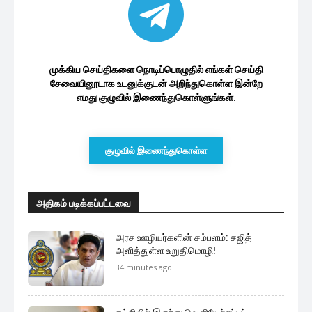
முக்கிய செய்திகளை நொடிப்பொழுதில் எங்கள் செய்தி
சேவையினூடாக உடனுக்குடன் அறிந்துகொள்ள இன்றே
எமது குழுவில் இணைந்துகொள்ளுங்கள்.
குழுவில் இணைந்துகொள்ள
அதிகம் படிக்கப்பட்டவை
அரச ஊழியர்களின் சம்பளம்: சஜித்
அளித்துள்ள உறுதிமொழி!
34 minutes ago