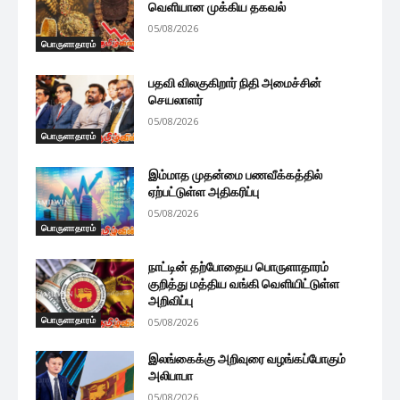
வெளியான முக்கிய தகவல்
05/08/2026
பொருளாதாரம்
பதவி விலகுகிறார் நிதி அமைச்சின்
செயலாளர்
05/08/2026
பொருளாதாரம்
இம்மாத முதன்மை பணவீக்கத்தில்
ஏற்பட்டுள்ள அதிகரிப்பு
05/08/2026
பொருளாதாரம்
நாட்டின் தற்போதைய பொருளாதாரம்
குறித்து மத்திய வங்கி வெளியிட்டுள்ள
அறிவிப்பு
பொருளாதாரம்
05/08/2026
இலங்கைக்கு அறிவுரை வழங்கப்போகும்
அலிபாபா
05/08/2026