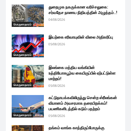
துறைமுக நகருக்கான வரிச்சலுகை:
சர்வதேச நாணய நிதியத்தின் அழுத்தம்..!
04/08/2026
பொருளாதாரம்
இயற்கை எரிவாயுவின் விலை அதிகரிப்பு
05/08/2026
பொருளாதாரம்
இலங்கை மத்திய வங்கியின்
உத்தியோகபூர்வ கையிருப்பில் ஏற்பட்டுள்ள
மாற்றம்!
பொருளாதாரம்
05/08/2026
கட்டுநாயக்கவிலிருந்து சென்ற ஸ்ரீலங்கன்
விமானம் அவசரமாக தரையிறக்கம்!
பயணிகளிடத்தில் கடும் பதற்றம்
பொருளாதாரம்
05/08/2026
தங்கம் வாங்க காத்திருப்போருக்கு