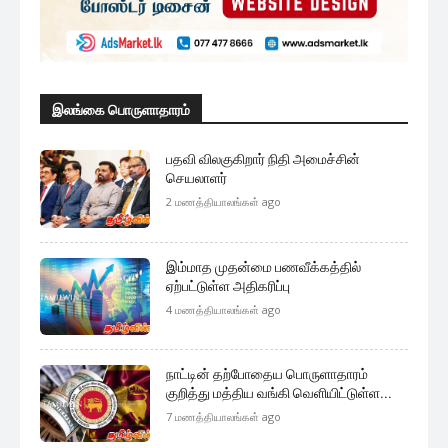
இலங்கை பொருளாதாரம்
பதவி விலகுகிறார் நிதி அமைச்சின்
செயலாளர்
2 மணத்தியாலங்கள் ago
இம்மாத முதன்மை பணவீக்கத்தில்
ஏற்பட்டுள்ள அதிகரிப்பு
4 மணத்தியாலங்கள் ago
நாட்டின் தற்போதைய பொருளாதாரம்
குறித்து மத்திய வங்கி வெளியிட்டுள்ள...
7 மணத்தியாலங்கள் ago