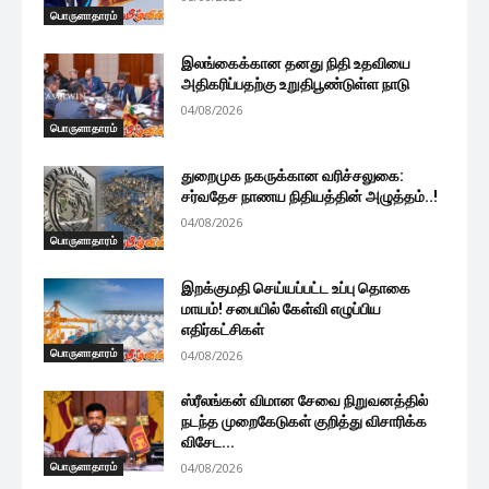
பொருளாதாரம்
இலங்கைக்கான தனது நிதி உதவியை
அதிகரிப்பதற்கு உறுதிபூண்டுள்ள நாடு
04/08/2026
பொருளாதாரம்
துறைமுக நகருக்கான வரிச்சலுகை:
சர்வதேச நாணய நிதியத்தின் அழுத்தம்..!
04/08/2026
பொருளாதாரம்
இறக்குமதி செய்யப்பட்ட உப்பு தொகை
மாயம்! சபையில் கேள்வி எழுப்பிய
எதிர்கட்சிகள்
பொருளாதாரம்
04/08/2026
ஸ்ரீலங்கன் விமான சேவை நிறுவனத்தில்
நடந்த முறைகேடுகள் குறித்து விசாரிக்க
விசேட...
பொருளாதாரம்
04/08/2026