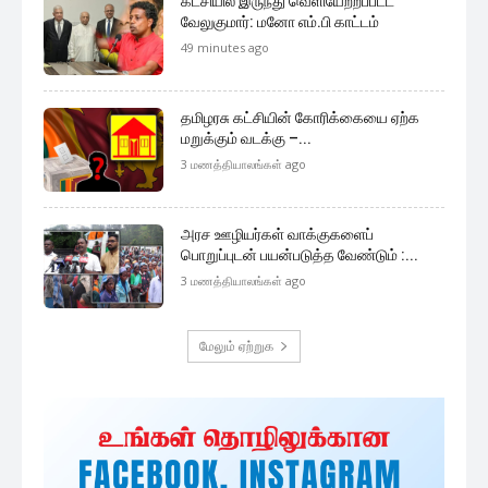
கட்சியில் இருந்து வெளியேற்றப்பட்ட
வேலுகுமார்: மனோ எம்.பி காட்டம்
49 minutes ago
தமிழரசு கட்சியின் கோரிக்கையை ஏற்க
மறுக்கும் வடக்கு –...
3 மணத்தியாலங்கள் ago
அரச ஊழியர்கள் வாக்குகளைப்
பொறுப்புடன் பயன்படுத்த வேண்டும் :...
3 மணத்தியாலங்கள் ago
மேலும் ஏற்றுக