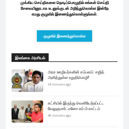
முக்கிய செய்திகளை நொடிப்பொழுதில் எங்கள் செய்தி
சேவையினூடாக உடனுக்குடன் அறிந்துகொள்ள இன்றே
எமது குழுவில் இணைந்துகொள்ளுங்கள்.
குழுவில் இணைந்துகொள்ள
இலங்கை அரசியல்
அரச ஊழியர்களின் சம்பளம்: சஜித்
அளித்துள்ள உறுதிமொழி!
34 minutes ago
கட்சியில் இருந்து வெளியேற்றப்பட்ட
வேலுகுமார்: மனோ எம்.பி காட்டம்
49 minutes ago