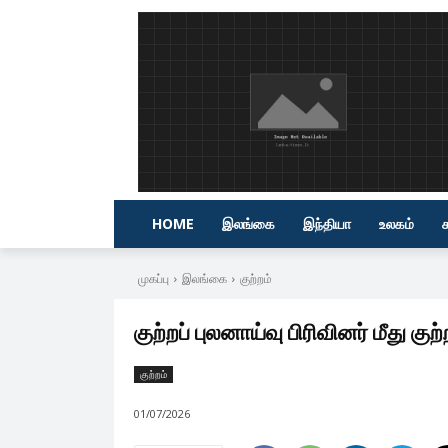
HOME
இலங்கை
இந்தியா
உலகம்
முகப்பு
இலங்கை
குற்றம்
குற்றப் புலனாய்வு பிரிவினர் மீது குற்ற
குற்றம்
01/07/2026