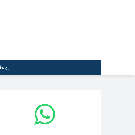
සිංහල