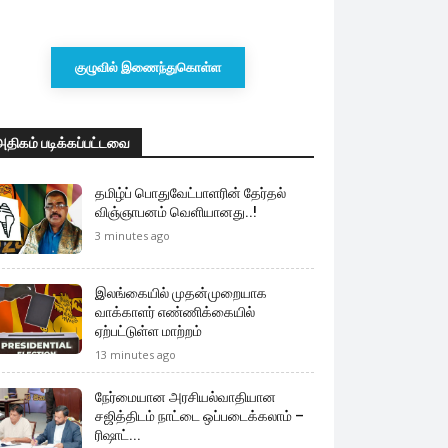
குழுவில் இணைந்துகொள்ள
அதிகம் படிக்கப்பட்டவை
தமிழ்ப் பொதுவேட்பாளரின் தேர்தல்
விஞ்ஞாபனம் வெளியானது..!
3 minutes ago
இலங்கையில் முதன்முறையாக
வாக்காளர் எண்ணிக்கையில்
ஏற்பட்டுள்ள மாற்றம்
13 minutes ago
நேர்மையான அரசியல்வாதியான
சஜித்திடம் நாட்டை ஒப்படைக்கலாம் –
ரிஷாட்...