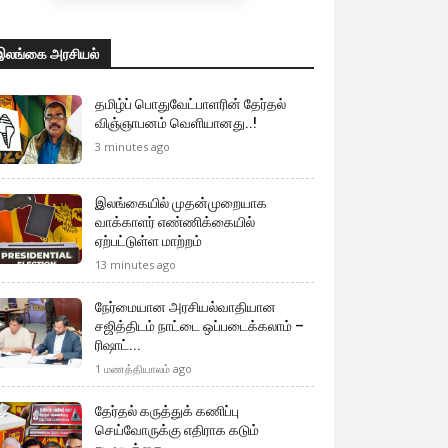
இலங்கை அரசியல்
தமிழ்ப் பொதுவேட்பாளரின் தேர்தல்
விஞ்ஞாபனம் வெளியானது..!
3 minutes ago
இலங்கையில் முதன்முறையாக
வாக்காளர் எண்ணிக்கையில்
ஏற்பட்டுள்ள மாற்றம்
13 minutes ago
நேர்மையான அரசியல்வாதியான
சஜித்திடம் நாட்டை ஒப்படைக்கலாம் –
ரிஷாட்...
1 மணத்தியாலம் ago
தேர்தல் கருத்துக் கணிப்பு
செய்வோருக்கு எதிராக கடும்