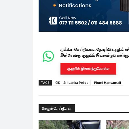
முக்கிய செய்திகளை நொடிப்பொழுதில் எ
இன்றே எமது குழுவில் இணைந்துகொள்ளுங
குழுவில் இணைந்துகொள்ள
TAGS
CID - Sri Lanka Police
Piumi Hansamali
மேலும் செய்திகள்