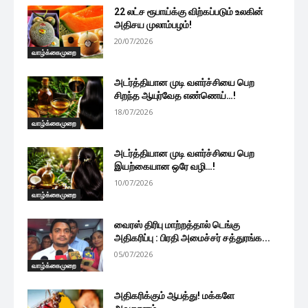
22 லட்ச ரூபாய்க்கு விற்கப்படும் உலகின்
அதிசய முலாம்பழம்!
20/07/2026
வாழ்க்கைமுறை
அடர்த்தியான முடி வளர்ச்சியை பெற
சிறந்த ஆயுர்வேத எண்ணெய்…!
18/07/2026
வாழ்க்கைமுறை
அடர்த்தியான முடி வளர்ச்சியை பெற
இயற்கையான ஒரே வழி…!
10/07/2026
வாழ்க்கைமுறை
வைரஸ் திரிபு மாற்றத்தால் டெங்கு
அதிகரிப்பு : பிரதி அமைச்சர் சத்துரங்க...
05/07/2026
வாழ்க்கைமுறை
அதிகரிக்கும் ஆபத்து! மக்களே