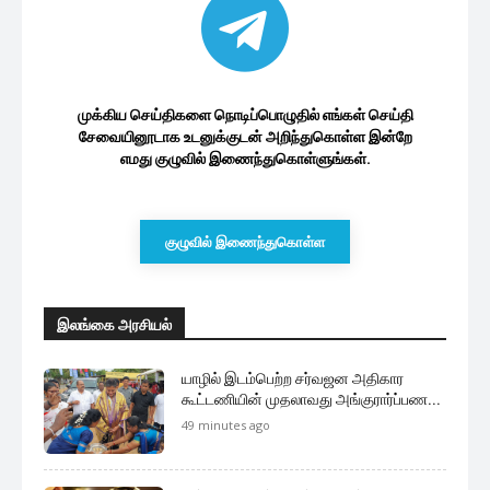
முக்கிய செய்திகளை நொடிப்பொழுதில் எங்கள் செய்தி
சேவையினூடாக உடனுக்குடன் அறிந்துகொள்ள இன்றே
எமது குழுவில் இணைந்துகொள்ளுங்கள்.
குழுவில் இணைந்துகொள்ள
இலங்கை அரசியல்
யாழில் இடம்பெற்ற சர்வஜன அதிகார
கூட்டணியின் முதலாவது அங்குரார்ப்பண...
49 minutes ago