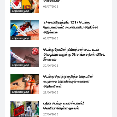
அவதானம்..
05/07/2026
வாழ்க்கைமுறை
24 மணிநேரத்தில் 1217 டெங்கு
நோயாளர்கள்: வெளியாகிய அதிர்ச்சி
அறிக்கை
வாழ்க்கைமுறை
02/07/2026
டெங்கு நோயின் தீவிரத்தன்மை.. உடன்
அழைப்புக்களுக்கு அரசாங்கத்தின் விசேட
இலக்கம்
வாழ்க்கைமுறை
30/06/2026
டெங்கு தொற்று குறித்த பிரதமரின்
கருத்தை நிராகரிக்கும் சுகாதார
அதிகாரிகள்
வாழ்க்கைமுறை
29/06/2026
புதிய டெங்கு வைரஸ் பரவல்!
வெளியாகியுள்ள தகவல்
27/06/2026