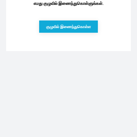
எமது குழுவில் இணைந்துகொள்ளுங்கள்.
குழுவில் இணைந்துகொள்ள
புதியவை
திருக்கோணேஸ்வர ஆலயத்தில் தொடரும்
திருட்டு சம்பவங்கள்: வெடித்த போராட்டம்
08/08/2026
நடிகை இவானா ட்ரெண்டி லுக் லேட்டஸ்ட்
போட்டோஷூட்