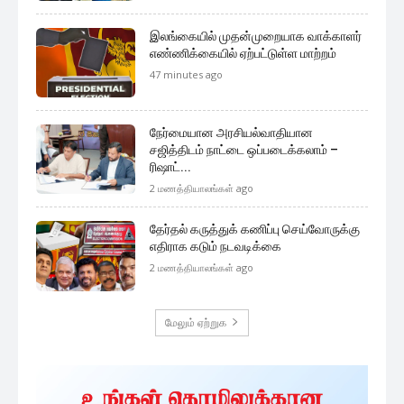
இலங்கையில் முதன்முறையாக வாக்காளர்
எண்ணிக்கையில் ஏற்பட்டுள்ள மாற்றம்
47 minutes ago
நேர்மையான அரசியல்வாதியான
சஜித்திடம் நாட்டை ஒப்படைக்கலாம் –
ரிஷாட்...
2 மணத்தியாலங்கள் ago
தேர்தல் கருத்துக் கணிப்பு செய்வோருக்கு
எதிராக கடும் நடவடிக்கை
2 மணத்தியாலங்கள் ago
மேலும் ஏற்றுக