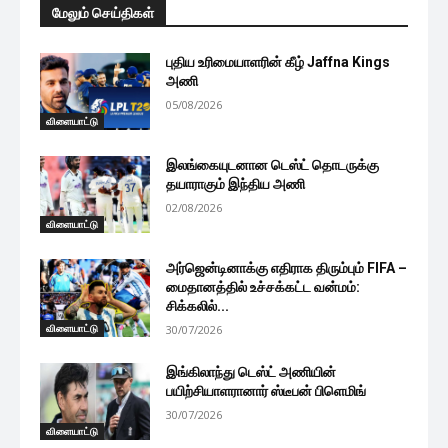
மேலும் செய்திகள்
புதிய உரிமையாளரின் கீழ் Jaffna Kings
அணி
05/08/2026
விளையாட்டு
இலங்கையுடனான டெஸ்ட் தொடருக்கு
தயாராகும் இந்திய அணி
02/08/2026
விளையாட்டு
அர்ஜென்டினாக்கு எதிராக திரும்பும் FIFA –
மைதானத்தில் உச்சக்கட்ட வன்மம்:
சிக்கலில்...
விளையாட்டு
30/07/2026
இங்கிலாந்து டெஸ்ட் அணியின்
பயிற்சியாளரானார் ஸ்டீபன் பிளெமிங்
30/07/2026
விளையாட்டு