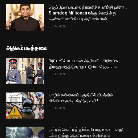
ஜெய் ஹோ பாடலை நிராகரித்த ஹிந்தி ஹீரோ..
Slumdog Millionaireக்கு கொடுத்து
ஆஸ்கார் வாங்கிய ஏ.ஆர்.ரஹ்மான்
05/08/2026
அதிகம் படித்தவை
பிரிட்டனில் மாயமான அதிகாரி : சிறிலங்கா
இராணுவத்திற்கு ஏற்பட்டுள்ள நெருக்கடி
05/08/2026
யாழில் சுன்னாகம் பகுதியில் விபத்தில்
சிக்கியவருக்கு நேர்ந்த கதி !
05/08/2026
நாட்டில் கொட்டித் தீர்க்க போகும் கன மழை:
மக்களுக்கு வெளியான எச்சரிக்கை