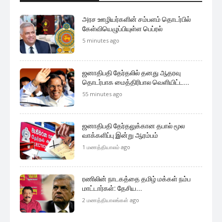
அரச ஊழியர்களின் சம்பளம் தொடர்பில்
கேள்வியெழுப்பியுள்ள பெப்ரல்
5 minutes ago
ஜனாதிபதி தேர்தலில் தனது ஆதரவு
தொடர்பாக மைத்திரிபால வெளியிட்ட...
55 minutes ago
ஜனாதிபதி தேர்தலுக்கான தபால் மூல
வாக்களிப்பு இன்று ஆரம்பம்
1 மணத்தியாலம் ago
ரணிலின் நாடகத்தை தமிழ் மக்கள் நம்ப
மாட்டார்கள்: தேசிய...
2 மணத்தியாலங்கள் ago