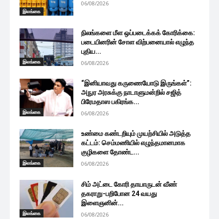
06/08/2026
இலங்கை
நிலங்களை மீள ஒப்படைக்கக் கோரிக்கை:
படையினரின் சோள விற்பனையால் எழுந்த
புதிய...
இலங்கை
06/08/2026
“இனியாவது கருணையோடு இருங்கள்”:
அநுர அரசுக்கு நாடாளுமன்றில் சஜித்
பிரேமதாஸ பகிரங்க...
இலங்கை
06/08/2026
உண்மை கண்டறியும் முயற்சியில் அடுத்த
கட்டம்: செம்மணியில் எழுந்தமானமாக
குழிகளை தோண்ட...
இலங்கை
06/08/2026
சிம் அட்டை கோரி தாயாருடன் வீண்
தகராறு-பறிபோன 24 வயது
இளைஞனின்...
இலங்கை
06/08/2026