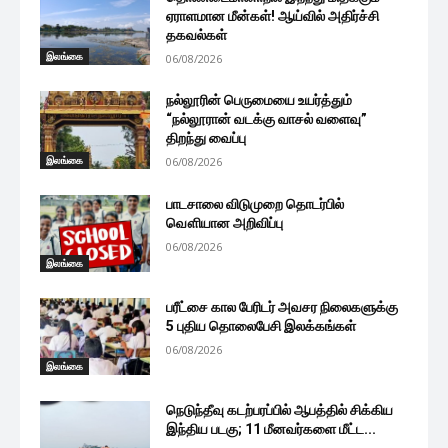
ஏராளமான மீன்கள்! ஆய்வில் அதிர்ச்சி
தகவல்கள்
இலங்கை
06/08/2026
நல்லூரின் பெருமையை உயர்த்தும்
“நல்லூரான் வடக்கு வாசல் வளைவு”
திறந்து வைப்பு
இலங்கை
06/08/2026
பாடசாலை விடுமுறை தொடர்பில்
வௌியான அறிவிப்பு
06/08/2026
இலங்கை
பரீட்சை கால பேரிடர் அவசர நிலைகளுக்கு
5 புதிய தொலைபேசி இலக்கங்கள்
06/08/2026
இலங்கை
நெடுந்தீவு கடற்பரப்பில் ஆபத்தில் சிக்கிய
இந்திய படகு; 11 மீனவர்களை மீட்ட...