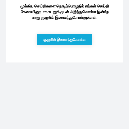
முக்கிய செய்திகளை நொடிப்பொழுதில் எங்கள் செய்தி
சேவையினூடாக உடனுக்குடன் அறிந்துகொள்ள இன்றே
எமது குழுவில் இணைந்துகொள்ளுங்கள்.
குழுவில் இணைந்துகொள்ள
புதியவை
தமிழ் சினிமா நடிகரே இல்லை, லோகேஷ்
கனகராஜ் இயக்கும் அடுத்த பட ஹீரோ யார்
தெரியுமா?
06/08/2026