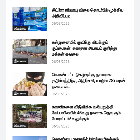
லிட்ரோ எரிவாயு விலை தொடர்பில் முக்கிய
அறிவிப்புz
06/08/2026
இலங்கை
கல்முனையில் குவிந்து கிடக்கும்
குப்பைகள்; சுகாதார அபாயம் குறித்து
மக்கள் கவலை
இலங்கை
06/08/2026
கொண்டாட்ட நிகழ்வுக்கு தயாரான
குடும்பத்திற்கு அதிர்ச்சி; யாழில் 28 பவுண்
நகைகள்...
இலங்கை
06/08/2026
காணிகளை விடுவிக்க வலியுறுத்தி
கேப்பாபிலவில் 45வது நாளாக தொடரும்
போராட்டம்! வலுக்கும்...
இலங்கை
06/08/2026
தொண்டைமானாறில் இறந்து மிதக்கும்