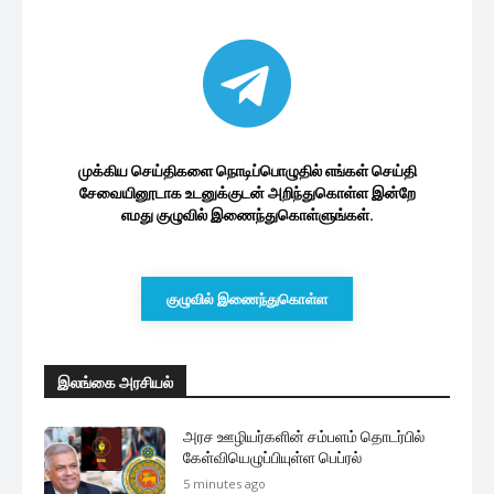
முக்கிய செய்திகளை நொடிப்பொழுதில் எங்கள் செய்தி
சேவையினூடாக உடனுக்குடன் அறிந்துகொள்ள இன்றே
எமது குழுவில் இணைந்துகொள்ளுங்கள்.
குழுவில் இணைந்துகொள்ள
இலங்கை அரசியல்
அரச ஊழியர்களின் சம்பளம் தொடர்பில்
கேள்வியெழுப்பியுள்ள பெப்ரல்
5 minutes ago