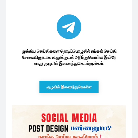
குழுவில் இணைந்துகொள்ள
இலங்கை அரசியல்
பேராயர் கர்தினால் மல்கம் ரஞ்சித்
ஆண்டகையை சந்தித்த அநுரகுமார
7 minutes ago
இந்திய தேசிய பாதுகாப்பு ஆலோசகர்
இலங்கை விஜயம் :...
47 minutes ago
அரசியலில் களமிறங்கும் மங்களவின்
உறவுக்கார பெண்
1 மணத்தியாலம் ago