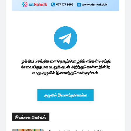
அரசியலில் களமிறங்கும் மங்களவின்
உறவுக்கார பெண்
1 மணத்தியாலம் ago
அரசின் சம்பள அதிகரிப்பு அறிவிப்பு
:தேர்தல் ஆணையாளர் வெளியிட்ட...
2 மணத்தியாலங்கள் ago
மேலும் ஏற்றுக