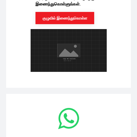
சினிமா
நடிகை சோனா திடீர் தர்ணா! பணத்தை
ஏமாற்றிய மேனேஜர்.. திருடனுக்கு FEFSI...
08/08/2026
சினிமா
ஒரே காரில் ஜோடியாக வந்து விவாகரத்து
கேட்ட ஜி.வி.பிரகாஷ் – சைந்தவி!...
08/08/2026
சினிமா
வீர தீர சூரன் படம் எப்படி இருக்கு
தெரியுமா? வெளிவந்த முதல்...
08/08/2026
சினிமா
பாஸ் என்கிற பாஸ்கரன் படத்தின் இரண்டாம்
பாகம்.. இயக்குநர் ராஜேஷ் ஓப்பன்...
08/08/2026
சினிமா