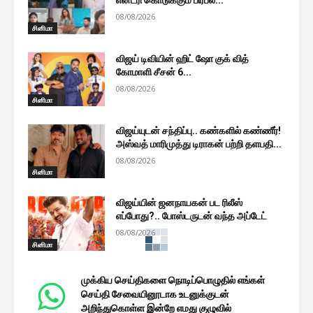
08/08/2026
சினிமா
விஜய் டிவியின் ஹிட் ஷோ குக் வித்
கோமாளி சீசன் 6...
08/08/2026
சினிமா
விஜய்யுடன் சந்திப்பு.. கண்களில் கண்ணீர்!
அஸ்வத் மாரிமுத்து டிராகன் பற்றி தளபதி...
08/08/2026
சினிமா
விஜய்யின் ஜனநாயகன் பட ரிலீஸ்
எப்போது?.. போஸ்டருடன் வந்த அப்டேட்
08/08/2026
சினிமா
கீர்த்தி சுரேஷ் அடுத்த ஹிந்தி படம்..
முன்னணி ஹீரோவுக்கு ஜோடி
08/08/2026