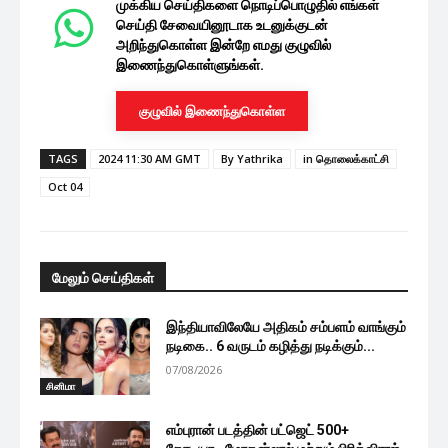
முக்கிய செய்திகளை நொடிப்பொழுதில் எங்கள்
செய்தி சேவையினூடாக உடனுக்குடன்
அறிந்துகொள்ள இன்றே எமது குழுவில்
இணைந்துகொள்ளுங்கள்.
குழுவில் இணைந்துகொள்ள
TAGS
2024 11:30 AM GMT
By Yathrika
in தொலைக்காட்சி
Oct 04
மேலும் செய்திகள்
இந்தியாவிலேயே அதிகம் சம்பளம் வாங்கும்
நடிகை.. 6 வருடம் கழித்து நடிக்கும்...
07/08/2026
சினிமா
எம்புரான் படத்தின் பட்ஜெட் 500+