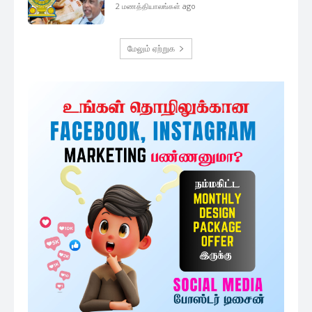
முக்கிய செய்திகளை நொடிப்பொழுதில் எங்கள் செய்தி
சேவையினூடாக உடனுக்குடன் அறிந்துகொள்ள இன்றே
எமது குழுவில் இணைந்துகொள்ளுங்கள்.
குழுவில் இணைந்துகொள்ள
அதிகம் படிக்கப்பட்டவை
பேராயர் கர்தினால் மல்கம் ரஞ்சித்
ஆண்டகையை சந்தித்த அநுரகுமார
7 minutes ago
இந்திய தேசிய பாதுகாப்பு ஆலோசகர்
இலங்கை விஜயம் :...
47 minutes ago