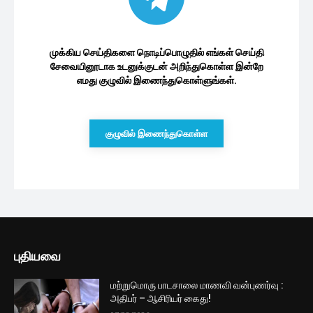
இலங்கை பொருளாதாரம்
முதன்மை பணவீக்கத்தில் ஏற்பட்டுள்ள
அதிகரிப்பு!
37 minutes ago
வார தொடக்கத்தில் மாற்றம் கண்ட
டொலரின் பெறுமதி
2 மணத்தியாலங்கள் ago
இன்றைய தங்க விலையில் பதிவான
சடுதியான மாற்றம்
3 மணத்தியாலங்கள் ago
வரலாறு காணாத மாற்றம் கண்ட கொழும்பு
பங்குச் சந்தை
4 மணத்தியாலங்கள் ago