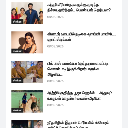
சுந்தரி சீரியல் நடிகருக்கு முடிந்த
நிச்சயதார்த்தம்.. பெண் யார் தெரியுமா?
08/08/2026
சினிமா
கிளாமர் உடையில் நடிகை ஷாலினி பாண்டே..
ஹாட் ஸ்டில்கள்
08/08/2026
சினிமா
பிக் பாஸ் லாஸ்லியா பிறந்தநாளை எப்படி
கொண்டாடி இருக்கிறார் பாருங்க..
அழகிய...
சினிமா
08/08/2026
ஆற்றில் குதித்த பூஜா ஹெக்டே.. அதுவும்
யாருடன் பாருங்க! வைரல் வீடியோ
08/08/2026
சினிமா
ஜீ தமிழின் இதயம் 2 சீரியலில் ஸ்பெஷல்
என்ட்ரி கொடுக்கும் பிரபல...