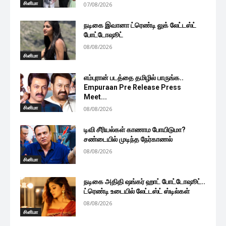
சினிமா
07/08/2026
நடிகை இவானா ட்ரெண்டி லுக் லேட்டஸ்ட்
போட்டோஷூட்
08/08/2026
சினிமா
எம்புரான் படத்தை தமிழில் பாருங்க..
Empuraan Pre Release Press
Meet...
சினிமா
08/08/2026
டிவி சீரியல்கள் காணாம போயிடுமா?
சண்டையில் முடிந்த நேர்காணல்
08/08/2026
சினிமா
நடிகை அதிதி ஷங்கர் ஹாட் போட்டோஷூட்..
ட்ரெண்டி உடையில் லேட்டஸ்ட் ஸ்டில்கள்
08/08/2026
சினிமா