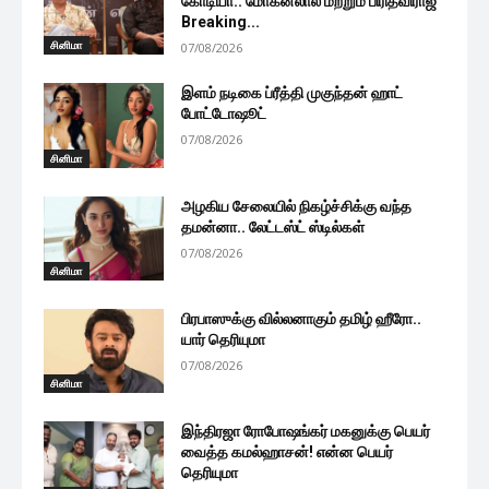
கோடியா.. மோகன்லால் மற்றும் பிரித்விராஜ்
Breaking...
சினிமா
07/08/2026
இளம் நடிகை ப்ரீத்தி முகுந்தன் ஹாட்
போட்டோஷூட்
07/08/2026
சினிமா
அழகிய சேலையில் நிகழ்ச்சிக்கு வந்த
தமன்னா.. லேட்டஸ்ட் ஸ்டில்கள்
07/08/2026
சினிமா
பிரபாஸுக்கு வில்லனாகும் தமிழ் ஹீரோ..
யார் தெரியுமா
07/08/2026
சினிமா
இந்திரஜா ரோபோஷங்கர் மகனுக்கு பெயர்
வைத்த கமல்ஹாசன்! என்ன பெயர்
தெரியுமா