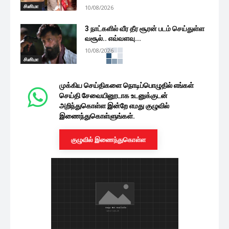
சினிமா
10/08/2026
3 நாட்களில் வீர தீர சூரன் படம் செய்துள்ள
வசூல்.. எவ்வளவு...
10/08/2026
சினிமா
நடிகை ஷிவானி நாராயணன் அழகிய
போட்டோஷூட்
10/08/2026
சினிமா
தொகுப்பாளராக மாறிய வெங்கடேஷ் பட்..
‘வழித்துணையே’ பாடகி சஞ்சனா
Interview
சினிமா
10/08/2026
நடிகை மாளவிகா மோகனன் வேற லெவல்
கவர்ச்சி புகைப்படங்கள்!
10/08/2026
சினிமா