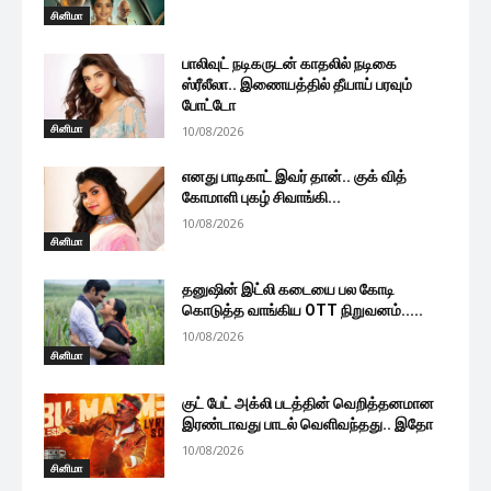
சினிமா
பாலிவுட் நடிகருடன் காதலில் நடிகை
ஸ்ரீலீலா.. இணையத்தில் தீயாய் பரவும்
போட்டோ
சினிமா
10/08/2026
எனது பாடிகாட் இவர் தான்.. குக் வித்
கோமாளி புகழ் சிவாங்கி...
10/08/2026
சினிமா
தனுஷின் இட்லி கடையை பல கோடி
கொடுத்த வாங்கிய OTT நிறுவனம்.....
10/08/2026
சினிமா
குட் பேட் அக்லி படத்தின் வெறித்தனமான
இரண்டாவது பாடல் வெளிவந்தது.. இதோ
10/08/2026
சினிமா