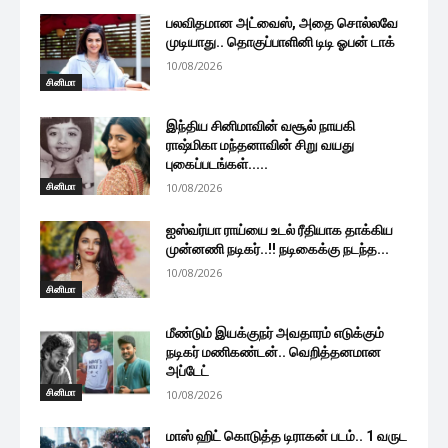
பலவிதமான அட்வைஸ், அதை சொல்லவே
முடியாது.. தொகுப்பாளினி டிடி ஓபன் டாக்
10/08/2026
சினிமா
இந்திய சினிமாவின் வசூல் நாயகி
ராஷ்மிகா மந்தனாவின் சிறு வயது
புகைப்படங்கள்.....
சினிமா
10/08/2026
ஐஸ்வர்யா ராய்யை உடல் ரீதியாக தாக்கிய
முன்னணி நடிகர்..!! நடிகைக்கு நடந்த...
10/08/2026
சினிமா
மீண்டும் இயக்குநர் அவதாரம் எடுக்கும்
நடிகர் மணிகண்டன்.. வெறித்தனமான
அப்டேட்
சினிமா
10/08/2026
மாஸ் ஹிட் கொடுத்த டிராகன் படம்.. 1 வருட