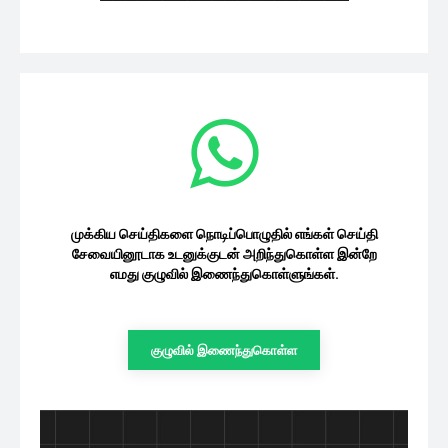
ஆனந்தியை காப்பாற்றியது இவர்தான், புது
ட்விஸ்ட்.. சிங்கப்பெண்ணே சீரியல் அடுத்த
வார...
சினிமா
10/08/2026
இளையராஜா பாராட்டவே மாட்டார்.. பாடகி
ஜென்சி 1st Interview
10/08/2026
சினிமா
பேஷன் ஷோவுக்கு செம கிளாமராக வந்த
தமன்னா.. ஹாட் ஸ்டில்கள்
10/08/2026
சினிமா
முக்கிய செய்திகளை நொடிப்பொழுதில் எங்கள்
செய்தி சேவையினூடாக உடனுக்குடன்
அறிந்துகொள்ள இன்றே எமது குழுவில்
இணைந்துகொள்ளுங்கள்.
குழுவில் இணைந்துகொள்ள