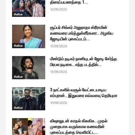
திரைப்பயணத்தை 1...
10/08/2026
சினிமா
சூப்பர் சிங்கர் அனுராதா ஸ்ரீராமின்
கணவரை பார்த்துள்ளீர்களா.. அழகிய
ஜோடியின் புகைப்படம்...
சினிமா
10/08/2026
மீண்டும் நடிகர் நானியுடன் ஜோடி சேர்ந்த
பிரபல நடிகை.. எந்த படத்தில்...
10/08/2026
சினிமா
3 நாட்களில் வசூல் வேட்டையாடிய
எம்புரான்.. இதுவரை எவ்வளவு தெரியுமா
10/08/2026
சினிமா
விஷாலுடன் காதல் கிசுகிசு.. முதல்
முறையாக வருங்கால கணவரின்
புகைப்படத்தை வெளியிட்ட...