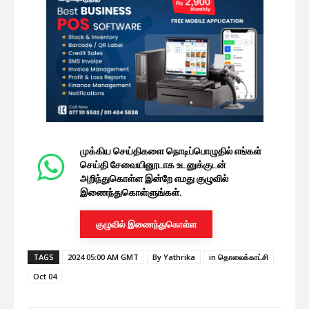
முக்கிய செய்திகளை நொடிப்பொழுதில் எங்கள்
செய்தி சேவையினூடாக உடனுக்குடன்
அறிந்துகொள்ள இன்றே எமது குழுவில்
இணைந்துகொள்ளுங்கள்.
குழுவில் இணைந்துகொள்ள
TAGS
2024 05:00 AM GMT
By Yathrika
in தொலைக்காட்சி
Oct 04