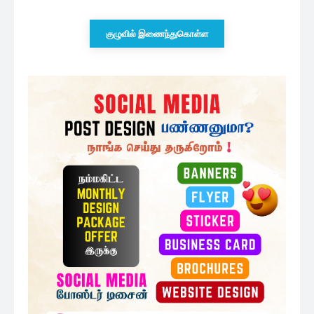
முன்னாள் கிழக்கு மாகாண சபை உறுப்பினர்
அநுரவுக்கு ஆதரவு
1 மணத்தியாலம் ago
தேர்தல் சட்டங்கள் தொடர்பான மற்றுமொரு
அறிவிப்பு
2 மணத்தியாலங்கள் ago
ரணில் – அனுரவிற்கிடையிலான மறைமுக
கூட்டணி : கடுமையாக...
3 மணத்தியாலங்கள் ago
மேலும் ஏற்றுக