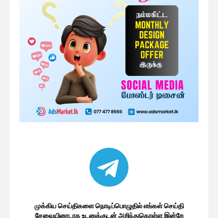
இலங்கைக்கு இனி நல்ல காலம் பிறக்கும்
என்று நம்புகின்றோம்...
47 minutes ago
முன்னாள் கிழக்கு மாகாண சபை உறுப்பினர்
அநுரவுக்கு ஆதரவு
1 மணத்தியாலம் ago
தேர்தல் சட்டங்கள் தொடர்பான மற்றுமொரு
அறிவிப்பு
2 மணத்தியாலங்கள் ago
ரணில் – அனுரவிற்கிடையிலான மறைமுக
கூட்டணி : கடுமையாக...
3 மணத்தியாலங்கள் ago