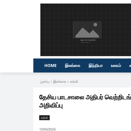
HOME
இலங்கை
இந்தியா
உலகம்
முகப்பு
இலங்கை
கல்வி
தேசிய பாடசாலை அதிபர் வெற்றிடங்
அறிவிப்பு
கல்வி
13/06/2026