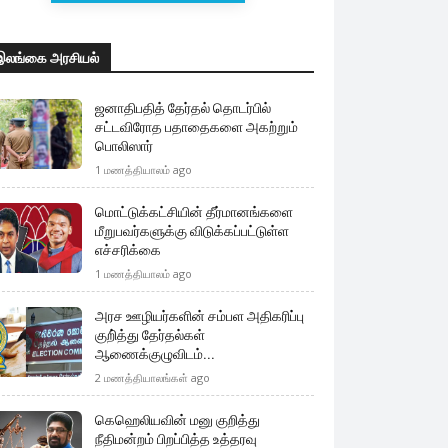
இலங்கை அரசியல்
ஜனாதிபதித் தேர்தல் தொடர்பில்
சட்டவிரோத பதாதைகளை அகற்றும்
பொலிஸார்
1 மணத்தியாலம் ago
மொட்டுக்கட்சியின் தீர்மானங்களை
மீறுபவர்களுக்கு விடுக்கப்பட்டுள்ள
எச்சரிக்கை
1 மணத்தியாலம் ago
அரச ஊழியர்களின் சம்பள அதிகரிப்பு
குறி்த்து தேர்தல்கள்
ஆணைக்குழுவிடம்...
2 மணத்தியாலங்கள் ago
கெஹெலியவின் மனு குறித்து
நீதிமன்றம் பிறப்பித்த உத்தரவு