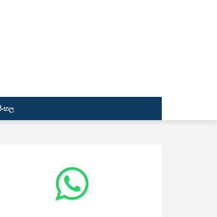
සිංහල