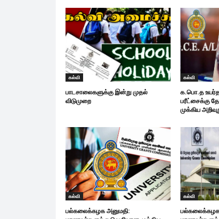
கல்வி
கல்வி
பாடசாலைகளுக்கு இன்று முதல்
க.பொ.த உயர்தரம
விடுமுறை
பரீட்சைக்கு த
முக்கிய அறிவுற
கல்வி
கல்வி
பல்கலைக்கழக அனுமதி:
பல்கலைக்கழக