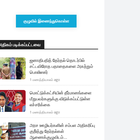
குழுவில் இணைந்துகொள்ள
அதிகம் படிக்கப்பட்டவை
ஜனாதிபதித் தேர்தல் தொடர்பில்
சட்டவிரோத பதாதைகளை அகற்றும்
பொலிஸார்
1 மணத்தியாலம் ago
மொட்டுக்கட்சியின் தீர்மானங்களை
மீறுபவர்களுக்கு விடுக்கப்பட்டுள்ள
எச்சரிக்கை
1 மணத்தியாலம் ago
அரச ஊழியர்களின் சம்பள அதிகரிப்பு
குறி்த்து தேர்தல்கள்
ஆணைக்குழுவிடம்...