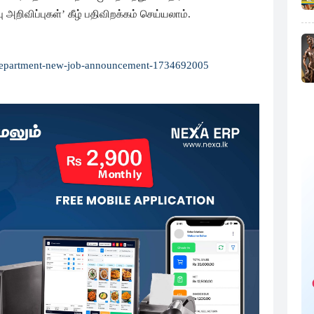
ிவிப்புகள்’ கீழ் பதிவிறக்கம் செய்யலாம்.
on-department-new-job-announcement-1734692005